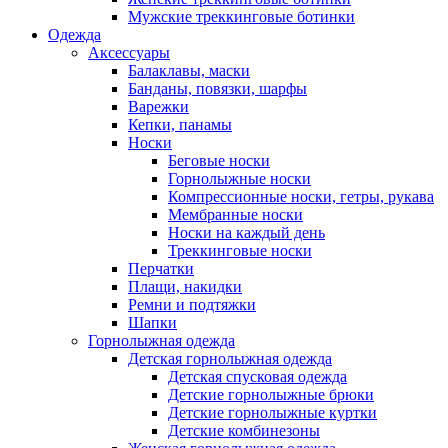
Мужские треккинговые ботинки
Одежда
Аксессуары
Балаклавы, маски
Банданы, повязки, шарфы
Варежки
Кепки, панамы
Носки
Беговые носки
Горнолыжные носки
Компрессионные носки, гетры, рукава
Мембранные носки
Носки на каждый день
Треккинговые носки
Перчатки
Плащи, накидки
Ремни и подтяжки
Шапки
Горнолыжная одежда
Детская горнолыжная одежда
Детская спусковая одежда
Детские горнолыжные брюки
Детские горнолыжные куртки
Детские комбинезоны