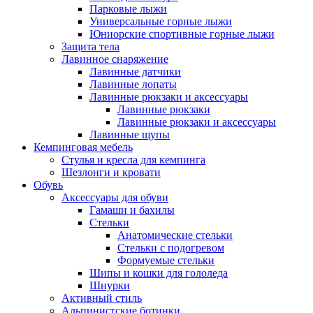
Парковые лыжи
Универсальные горные лыжи
Юниорские спортивные горные лыжи
Защита тела
Лавинное снаряжение
Лавинные датчики
Лавинные лопаты
Лавинные рюкзаки и аксессуары
Лавинные рюкзаки
Лавинные рюкзаки и аксессуары
Лавинные щупы
Кемпинговая мебель
Стулья и кресла для кемпинга
Шезлонги и кровати
Обувь
Аксессуары для обуви
Гамаши и бахилы
Стельки
Анатомические стельки
Стельки с подогревом
Формуемые стельки
Шипы и кошки для гололеда
Шнурки
Активный стиль
Альпинистские ботинки