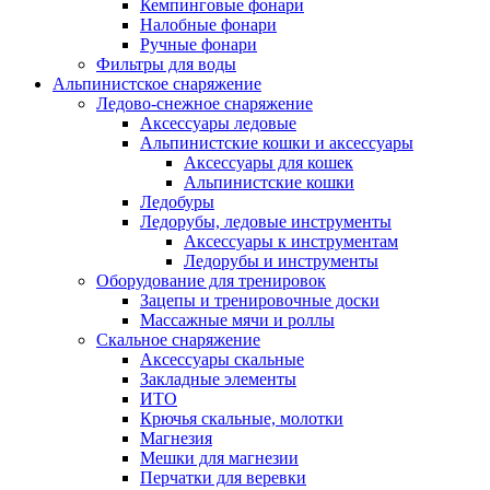
Кемпинговые фонари
Налобные фонари
Ручные фонари
Фильтры для воды
Альпинистское снаряжение
Ледово-снежное снаряжение
Аксессуары ледовые
Альпинистские кошки и аксессуары
Аксессуары для кошек
Альпинистские кошки
Ледобуры
Ледорубы, ледовые инструменты
Аксессуары к инструментам
Ледорубы и инструменты
Оборудование для тренировок
Зацепы и тренировочные доски
Массажные мячи и роллы
Скальное снаряжение
Аксессуары скальные
Закладные элементы
ИТО
Крючья скальные, молотки
Магнезия
Мешки для магнезии
Перчатки для веревки