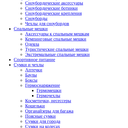
Сноубордические аксессуары
Сноубордические ботинки
Сноубордические крепления
Сноуборды
Чехлы для сноубордов
Спальные мешки
Аксессуары к спальным мешкам
Кемпинговые спальные мешки
Одеяла
Туристические спальные мешки
Экстремальные спальные мешки
Спортивное питание
Сумки и чехлы
Аптечки
Баулы
Боксы
Гермоснаряжение
Гермомешки
Гермочехлы
Косметички, несессеры
Кошельки
Органайзеры для багажа
Поясные сумки
Сумки для города
Сумки на колесах