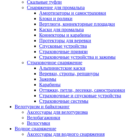
Скальные туфли
Снаряжение для промальпа
Амортизаторы и самостраховки
Блоки и ролики
Вертлюги, коннекторные площадки
Каски для промальпа
Коннекторы и карабины
Протекторы для веревки
Спусковые устройства
Страховочные привязи
Страховочные устройства и зажимы
Страховочное снаряжение
Альпинистские каски
Веревки, стропы, репшнуры
Зажимы
Карабины
Оттяжки, петли, лесенки, самостраховки
Страховочные и спусковые устройства
Страховочные системы
Велотуризм и байкпэкинг
Аксессуары для велотуризма
Велобагажники
Велосумки
Водное снаряжение
Аксессуары для водного снаряжения