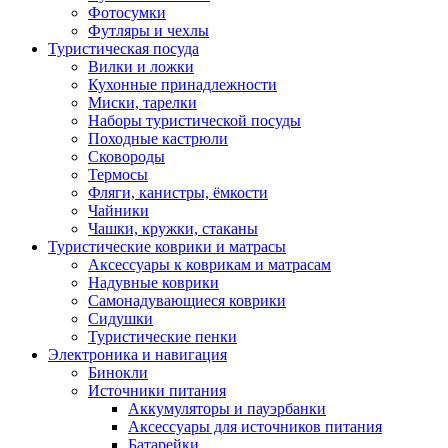
Фотосумки
Футляры и чехлы
Туристическая посуда
Вилки и ложки
Кухонные принадлежности
Миски, тарелки
Наборы туристической посуды
Походные кастрюли
Сковороды
Термосы
Фляги, канистры, ёмкости
Чайники
Чашки, кружки, стаканы
Туристические коврики и матрасы
Аксессуары к коврикам и матрасам
Надувные коврики
Самонадувающиеся коврики
Сидушки
Туристические пенки
Электроника и навигация
Бинокли
Источники питания
Аккумуляторы и пауэрбанки
Аксессуары для источников питания
Батарейки