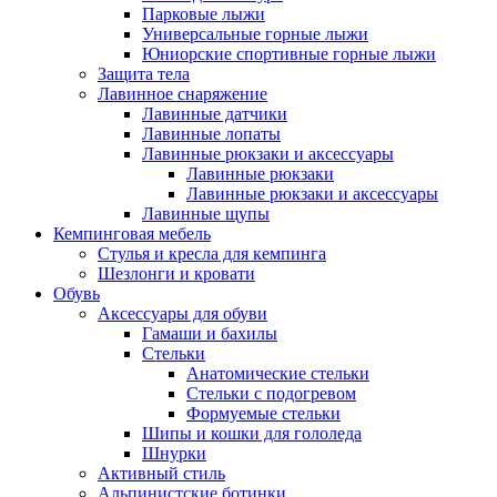
Парковые лыжи
Универсальные горные лыжи
Юниорские спортивные горные лыжи
Защита тела
Лавинное снаряжение
Лавинные датчики
Лавинные лопаты
Лавинные рюкзаки и аксессуары
Лавинные рюкзаки
Лавинные рюкзаки и аксессуары
Лавинные щупы
Кемпинговая мебель
Стулья и кресла для кемпинга
Шезлонги и кровати
Обувь
Аксессуары для обуви
Гамаши и бахилы
Стельки
Анатомические стельки
Стельки с подогревом
Формуемые стельки
Шипы и кошки для гололеда
Шнурки
Активный стиль
Альпинистские ботинки