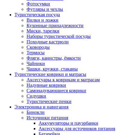
Фотосумки
Футляры и чехлы
Туристическая посуда
Вилки и ложки
Кухонные принадлежности
Миски, тарелки
Наборы туристической посуды
Походные кастрюли
Сковороды
Термосы
Фляги, канистры, ёмкости
Чайники
Чашки, кружки, стаканы
Туристические коврики и матрасы
Аксессуары к коврикам и матрасам
Надувные коврики
Самонадувающиеся коврики
Сидушки
Туристические пенки
Электроника и навигация
Бинокли
Источники питания
Аккумуляторы и пауэрбанки
Аксессуары для источников питания
Батарейки