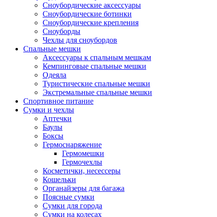
Сноубордические аксессуары
Сноубордические ботинки
Сноубордические крепления
Сноуборды
Чехлы для сноубордов
Спальные мешки
Аксессуары к спальным мешкам
Кемпинговые спальные мешки
Одеяла
Туристические спальные мешки
Экстремальные спальные мешки
Спортивное питание
Сумки и чехлы
Аптечки
Баулы
Боксы
Гермоснаряжение
Гермомешки
Гермочехлы
Косметички, несессеры
Кошельки
Органайзеры для багажа
Поясные сумки
Сумки для города
Сумки на колесах