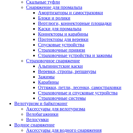
Скальные туфли
Снаряжение для промальпа
Амортизаторы и самостраховки
Блоки и ролики
Вертлюги, коннекторные площадки
Каски для промальпа
Коннекторы и карабины
Протекторы для веревки
Спусковые устройства
Страховочные привязи
Страховочные устройства и зажимы
Страховочное снаряжение
Альпинистские каски
Веревки, стропы, репшнуры
Зажимы
Карабины
Оттяжки, петли, лесенки, самостраховки
Страховочные и спусковые устройства
Страховочные системы
Велотуризм и байкпэкинг
Аксессуары для велотуризма
Велобагажники
Велосумки
Водное снаряжение
Аксессуары для водного снаряжения