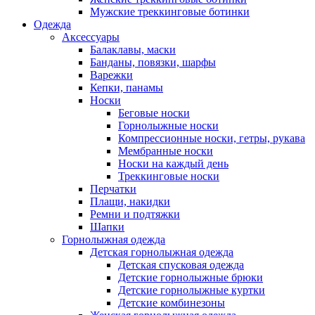
Мужские треккинговые ботинки
Одежда
Аксессуары
Балаклавы, маски
Банданы, повязки, шарфы
Варежки
Кепки, панамы
Носки
Беговые носки
Горнолыжные носки
Компрессионные носки, гетры, рукава
Мембранные носки
Носки на каждый день
Треккинговые носки
Перчатки
Плащи, накидки
Ремни и подтяжки
Шапки
Горнолыжная одежда
Детская горнолыжная одежда
Детская спусковая одежда
Детские горнолыжные брюки
Детские горнолыжные куртки
Детские комбинезоны