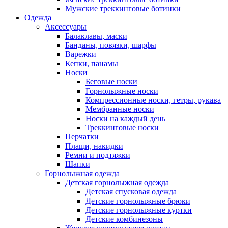
Мужские треккинговые ботинки
Одежда
Аксессуары
Балаклавы, маски
Банданы, повязки, шарфы
Варежки
Кепки, панамы
Носки
Беговые носки
Горнолыжные носки
Компрессионные носки, гетры, рукава
Мембранные носки
Носки на каждый день
Треккинговые носки
Перчатки
Плащи, накидки
Ремни и подтяжки
Шапки
Горнолыжная одежда
Детская горнолыжная одежда
Детская спусковая одежда
Детские горнолыжные брюки
Детские горнолыжные куртки
Детские комбинезоны