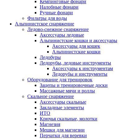
Кемпинговые фонари
Налобные фонари
Ручные фонари
Фильтры для воды
Альпинистское снаряжение
Ледово-снежное снаряжение
Аксессуары ледовые
Альпинистские кошки и аксессуары
Аксессуары для кошек
Альпинистские кошки
Ледобуры
Ледорубы, ледовые инструменты
Аксессуары к инструментам
Ледорубы и инструменты
Оборудование для тренировок
Зацепы и тренировочные доски
Массажные мячи и роллы
Скальное снаряжение
Аксессуары скальные
Закладные элементы
ИТО
Крючья скальные, молотки
Магнезия
Мешки для магнезии
Перчатки для веревки