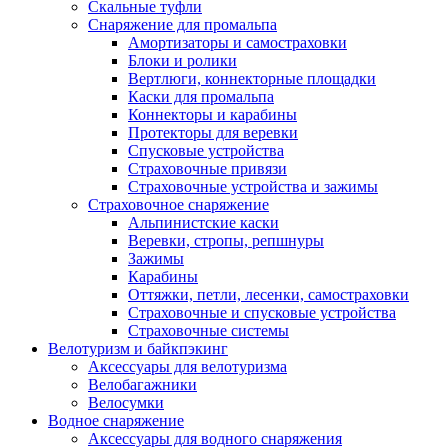
Скальные туфли
Снаряжение для промальпа
Амортизаторы и самостраховки
Блоки и ролики
Вертлюги, коннекторные площадки
Каски для промальпа
Коннекторы и карабины
Протекторы для веревки
Спусковые устройства
Страховочные привязи
Страховочные устройства и зажимы
Страховочное снаряжение
Альпинистские каски
Веревки, стропы, репшнуры
Зажимы
Карабины
Оттяжки, петли, лесенки, самостраховки
Страховочные и спусковые устройства
Страховочные системы
Велотуризм и байкпэкинг
Аксессуары для велотуризма
Велобагажники
Велосумки
Водное снаряжение
Аксессуары для водного снаряжения