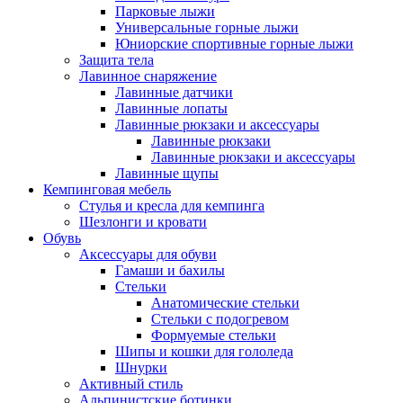
Парковые лыжи
Универсальные горные лыжи
Юниорские спортивные горные лыжи
Защита тела
Лавинное снаряжение
Лавинные датчики
Лавинные лопаты
Лавинные рюкзаки и аксессуары
Лавинные рюкзаки
Лавинные рюкзаки и аксессуары
Лавинные щупы
Кемпинговая мебель
Стулья и кресла для кемпинга
Шезлонги и кровати
Обувь
Аксессуары для обуви
Гамаши и бахилы
Стельки
Анатомические стельки
Стельки с подогревом
Формуемые стельки
Шипы и кошки для гололеда
Шнурки
Активный стиль
Альпинистские ботинки