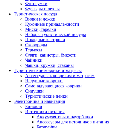
Фотосумки
Футляры и чехлы
Туристическая посуда
Вилки и ложки
Кухонные принадлежности
Миски, тарелки
Наборы туристической посуды
Походные кастрюли
Сковороды
Термосы
Фляги, канистры, ёмкости
Чайники
Чашки, кружки, стаканы
Туристические коврики и матрасы
Аксессуары к коврикам и матрасам
Надувные коврики
Самонадувающиеся коврики
Сидушки
Туристические пенки
Электроника и навигация
Бинокли
Источники питания
Аккумуляторы и пауэрбанки
Аксессуары для источников питания
Батарейки