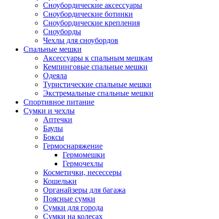
Сноубордические аксессуары
Сноубордические ботинки
Сноубордические крепления
Сноуборды
Чехлы для сноубордов
Спальные мешки
Аксессуары к спальным мешкам
Кемпинговые спальные мешки
Одеяла
Туристические спальные мешки
Экстремальные спальные мешки
Спортивное питание
Сумки и чехлы
Аптечки
Баулы
Боксы
Гермоснаряжение
Гермомешки
Гермочехлы
Косметички, несессеры
Кошельки
Органайзеры для багажа
Поясные сумки
Сумки для города
Сумки на колесах