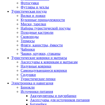
Фотосумки
Футляры и чехлы
Туристическая посуда
Вилки и ложки
Кухонные принадлежности
Миски, тарелки
Наборы туристической посуды
Походные кастрюли
Сковороды
Термосы
Фляги, канистры, ёмкости
Чайники
Чашки, кружки, стаканы
Туристические коврики и матрасы
Аксессуары к коврикам и матрасам
Надувные коврики
Самонадувающиеся коврики
Сидушки
Туристические пенки
Электроника и навигация
Бинокли
Источники питания
Аккумуляторы и пауэрбанки
Аксессуары для источников питания
Батарейки