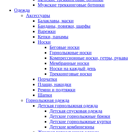
Мужские треккинговые ботинки
Одежда
Аксессуары
Балаклавы, маски
Банданы, повязки, шарфы
Варежки
Кепки, панамы
Носки
Беговые носки
Горнолыжные носки
Компрессионные носки, гетры, рукава
Мембранные носки
Носки на каждый день
Треккинговые носки
Перчатки
Плащи, накидки
Ремни и подтяжки
Шапки
Горнолыжная одежда
Детская горнолыжная одежда
Детская спусковая одежда
Детские горнолыжные брюки
Детские горнолыжные куртки
Детские комбинезоны