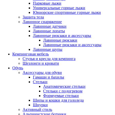
Парковые лыжи
Универсальные горные лыжи
Юниорские спортивные горные лыжи
Защита тела
Лавинное снаряжение
Лавинные датчики
Лавинные лопаты
Лавинные рюкзаки и аксессуары
Лавинные рюкзаки
Лавинные рюкзаки и аксессуары
Лавинные щупы
Кемпинговая мебель
Стулья и кресла для кемпинга
Шезлонги и кровати
Обувь
Аксессуары для обуви
Гамаши и бахилы
Стельки
Анатомические стельки
Стельки с подогревом
Формуемые стельки
Шипы и кошки для гололеда
Шнурки
Активный стиль
Альпинистские ботинки