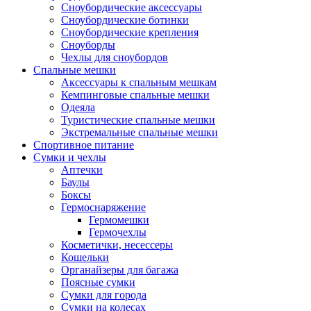
Сноубордические аксессуары
Сноубордические ботинки
Сноубордические крепления
Сноуборды
Чехлы для сноубордов
Спальные мешки
Аксессуары к спальным мешкам
Кемпинговые спальные мешки
Одеяла
Туристические спальные мешки
Экстремальные спальные мешки
Спортивное питание
Сумки и чехлы
Аптечки
Баулы
Боксы
Гермоснаряжение
Гермомешки
Гермочехлы
Косметички, несессеры
Кошельки
Органайзеры для багажа
Поясные сумки
Сумки для города
Сумки на колесах