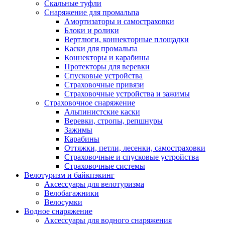
Скальные туфли
Снаряжение для промальпа
Амортизаторы и самостраховки
Блоки и ролики
Вертлюги, коннекторные площадки
Каски для промальпа
Коннекторы и карабины
Протекторы для веревки
Спусковые устройства
Страховочные привязи
Страховочные устройства и зажимы
Страховочное снаряжение
Альпинистские каски
Веревки, стропы, репшнуры
Зажимы
Карабины
Оттяжки, петли, лесенки, самостраховки
Страховочные и спусковые устройства
Страховочные системы
Велотуризм и байкпэкинг
Аксессуары для велотуризма
Велобагажники
Велосумки
Водное снаряжение
Аксессуары для водного снаряжения