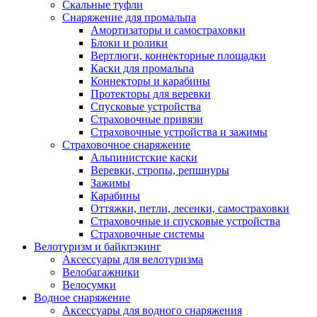
Скальные туфли
Снаряжение для промальпа
Амортизаторы и самостраховки
Блоки и ролики
Вертлюги, коннекторные площадки
Каски для промальпа
Коннекторы и карабины
Протекторы для веревки
Спусковые устройства
Страховочные привязи
Страховочные устройства и зажимы
Страховочное снаряжение
Альпинистские каски
Веревки, стропы, репшнуры
Зажимы
Карабины
Оттяжки, петли, лесенки, самостраховки
Страховочные и спусковые устройства
Страховочные системы
Велотуризм и байкпэкинг
Аксессуары для велотуризма
Велобагажники
Велосумки
Водное снаряжение
Аксессуары для водного снаряжения