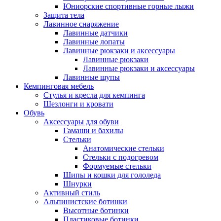
Юниорские спортивные горные лыжи
Защита тела
Лавинное снаряжение
Лавинные датчики
Лавинные лопаты
Лавинные рюкзаки и аксессуары
Лавинные рюкзаки
Лавинные рюкзаки и аксессуары
Лавинные щупы
Кемпинговая мебель
Стулья и кресла для кемпинга
Шезлонги и кровати
Обувь
Аксессуары для обуви
Гамаши и бахилы
Стельки
Анатомические стельки
Стельки с подогревом
Формуемые стельки
Шипы и кошки для гололеда
Шнурки
Активный стиль
Альпинистские ботинки
Высотные ботинки
Пластиковые ботинки