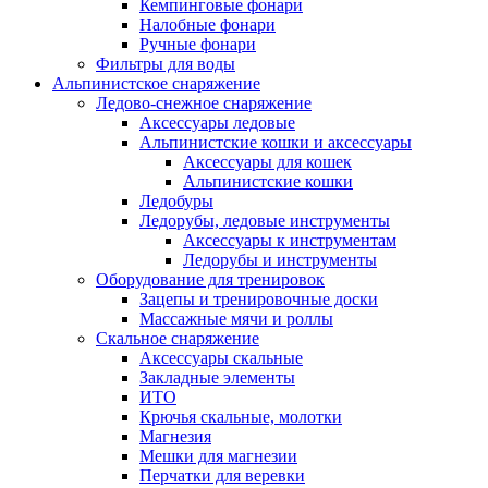
Кемпинговые фонари
Налобные фонари
Ручные фонари
Фильтры для воды
Альпинистское снаряжение
Ледово-снежное снаряжение
Аксессуары ледовые
Альпинистские кошки и аксессуары
Аксессуары для кошек
Альпинистские кошки
Ледобуры
Ледорубы, ледовые инструменты
Аксессуары к инструментам
Ледорубы и инструменты
Оборудование для тренировок
Зацепы и тренировочные доски
Массажные мячи и роллы
Скальное снаряжение
Аксессуары скальные
Закладные элементы
ИТО
Крючья скальные, молотки
Магнезия
Мешки для магнезии
Перчатки для веревки