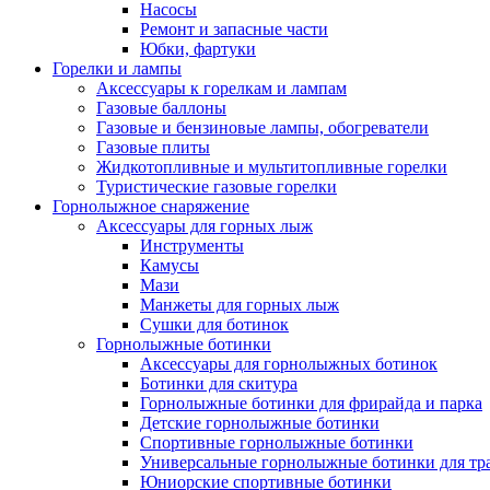
Насосы
Ремонт и запасные части
Юбки, фартуки
Горелки и лампы
Аксессуары к горелкам и лампам
Газовые баллоны
Газовые и бензиновые лампы, обогреватели
Газовые плиты
Жидкотопливные и мультитопливные горелки
Туристические газовые горелки
Горнолыжное снаряжение
Аксессуары для горных лыж
Инструменты
Камусы
Мази
Манжеты для горных лыж
Сушки для ботинок
Горнолыжные ботинки
Аксессуары для горнолыжных ботинок
Ботинки для скитура
Горнолыжные ботинки для фрирайда и парка
Детские горнолыжные ботинки
Спортивные горнолыжные ботинки
Универсальные горнолыжные ботинки для тр
Юниорские спортивные ботинки