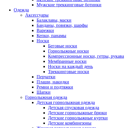
Мужские треккинговые ботинки
Одежда
Аксессуары
Балаклавы, маски
Банданы, повязки, шарфы
Варежки
Кепки, панамы
Носки
Беговые носки
Горнолыжные носки
Компрессионные носки, гетры, рукава
Мембранные носки
Носки на каждый день
Треккинговые носки
Перчатки
Плащи, накидки
Ремни и подтяжки
Шапки
Горнолыжная одежда
Детская горнолыжная одежда
Детская спусковая одежда
Детские горнолыжные брюки
Детские горнолыжные куртки
Детские комбинезоны