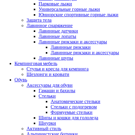
Парковые лыжи
Универсальные горные лыжи
Юниорские спортивные горные лыжи
Защита тела
Лавинное снаряжение
Лавинные датчики
Лавинные лопаты
Лавинные рюкзаки и аксессуары
Лавинные рюкзаки
Лавинные рюкзаки и аксессуары
Лавинные щупы
Кемпинговая мебель
Стулья и кресла для кемпинга
Шезлонги и кровати
Обувь
Аксессуары для обуви
Гамаши и бахилы
Стельки
Анатомические стельки
Стельки с подогревом
Формуемые стельки
Шипы и кошки для гололеда
Шнурки
Активный стиль
Альпинистские ботинки