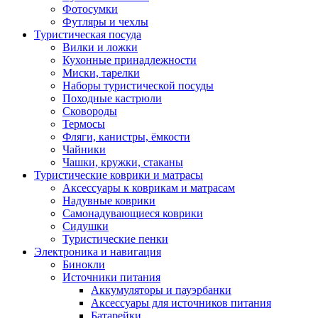
Фотосумки
Футляры и чехлы
Туристическая посуда
Вилки и ложки
Кухонные принадлежности
Миски, тарелки
Наборы туристической посуды
Походные кастрюли
Сковороды
Термосы
Фляги, канистры, ёмкости
Чайники
Чашки, кружки, стаканы
Туристические коврики и матрасы
Аксессуары к коврикам и матрасам
Надувные коврики
Самонадувающиеся коврики
Сидушки
Туристические пенки
Электроника и навигация
Бинокли
Источники питания
Аккумуляторы и пауэрбанки
Аксессуары для источников питания
Батарейки