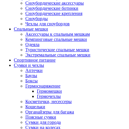
Сноубордические аксессуары
Сноубордические ботинки
Сноубордические крепления
Сноуборды
Чехлы для сноубордов
Спальные мешки
Аксессуары к спальным мешкам
Кемпинговые спальные мешки
Одеяла
Туристические спальные мешки
Экстремальные спальные мешки
Спортивное питание
Сумки и чехлы
Аптечки
Баулы
Боксы
Гермоснаряжение
Гермомешки
Гермочехлы
Косметички, несессеры
Кошельки
Органайзеры для багажа
Поясные сумки
Сумки для города
Сумки на колесах