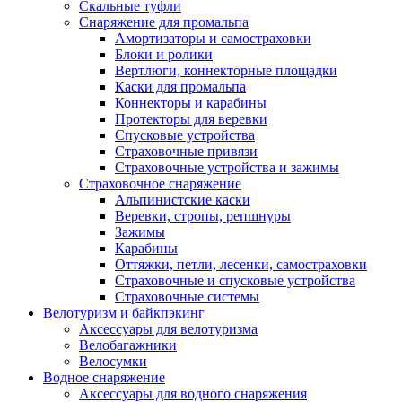
Скальные туфли
Снаряжение для промальпа
Амортизаторы и самостраховки
Блоки и ролики
Вертлюги, коннекторные площадки
Каски для промальпа
Коннекторы и карабины
Протекторы для веревки
Спусковые устройства
Страховочные привязи
Страховочные устройства и зажимы
Страховочное снаряжение
Альпинистские каски
Веревки, стропы, репшнуры
Зажимы
Карабины
Оттяжки, петли, лесенки, самостраховки
Страховочные и спусковые устройства
Страховочные системы
Велотуризм и байкпэкинг
Аксессуары для велотуризма
Велобагажники
Велосумки
Водное снаряжение
Аксессуары для водного снаряжения