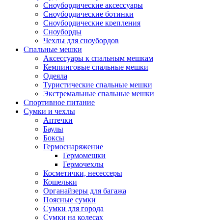
Сноубордические аксессуары
Сноубордические ботинки
Сноубордические крепления
Сноуборды
Чехлы для сноубордов
Спальные мешки
Аксессуары к спальным мешкам
Кемпинговые спальные мешки
Одеяла
Туристические спальные мешки
Экстремальные спальные мешки
Спортивное питание
Сумки и чехлы
Аптечки
Баулы
Боксы
Гермоснаряжение
Гермомешки
Гермочехлы
Косметички, несессеры
Кошельки
Органайзеры для багажа
Поясные сумки
Сумки для города
Сумки на колесах