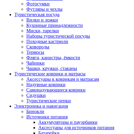
Фотосумки
Футляры и чехлы
Туристическая посуда
Вилки и ложки
Кухонные принадлежности
Миски, тарелки
Наборы туристической посуды
Походные кастрюли
Сковороды
Термосы
Фляги, канистры, ёмкости
Чайники
Чашки, кружки, стаканы
Туристические коврики и матрасы
Аксессуары к коврикам и матрасам
Надувные коврики
Самонадувающиеся коврики
Сидушки
Туристические пенки
Электроника и навигация
Бинокли
Источники питания
Аккумуляторы и пауэрбанки
Аксессуары для источников питания
Батарейки