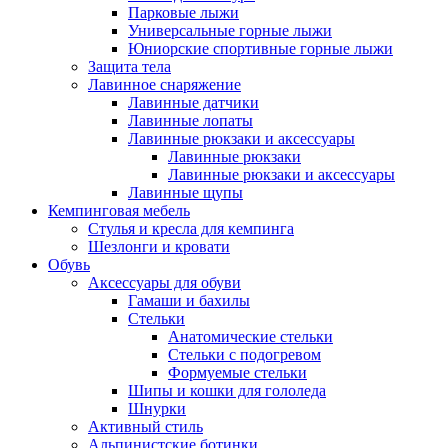
Парковые лыжи
Универсальные горные лыжи
Юниорские спортивные горные лыжи
Защита тела
Лавинное снаряжение
Лавинные датчики
Лавинные лопаты
Лавинные рюкзаки и аксессуары
Лавинные рюкзаки
Лавинные рюкзаки и аксессуары
Лавинные щупы
Кемпинговая мебель
Стулья и кресла для кемпинга
Шезлонги и кровати
Обувь
Аксессуары для обуви
Гамаши и бахилы
Стельки
Анатомические стельки
Стельки с подогревом
Формуемые стельки
Шипы и кошки для гололеда
Шнурки
Активный стиль
Альпинистские ботинки