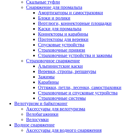
Скальные туфли
Снаряжение для промальпа
Амортизаторы и самостраховки
Блоки и ролики
Вертлюги, коннекторные площадки
Каски для промальпа
Коннекторы и карабины
Протекторы для веревки
Спусковые устройства
Страховочные привязи
Страховочные устройства и зажимы
Страховочное снаряжение
Альпинистские каски
Веревки, стропы, репшнуры
Зажимы
Карабины
Оттяжки, петли, лесенки, самостраховки
Страховочные и спусковые устройства
Страховочные системы
Велотуризм и байкпэкинг
Аксессуары для велотуризма
Велобагажники
Велосумки
Водное снаряжение
Аксессуары для водного снаряжения