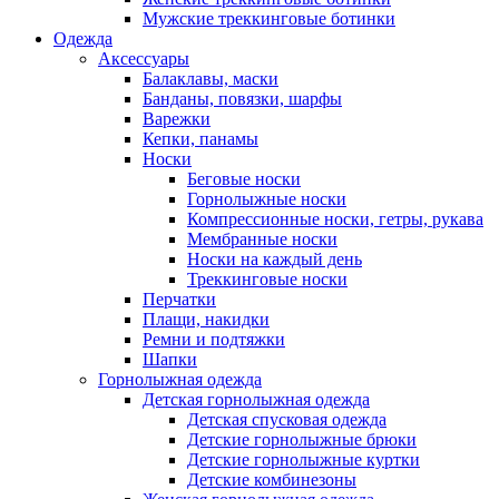
Мужские треккинговые ботинки
Одежда
Аксессуары
Балаклавы, маски
Банданы, повязки, шарфы
Варежки
Кепки, панамы
Носки
Беговые носки
Горнолыжные носки
Компрессионные носки, гетры, рукава
Мембранные носки
Носки на каждый день
Треккинговые носки
Перчатки
Плащи, накидки
Ремни и подтяжки
Шапки
Горнолыжная одежда
Детская горнолыжная одежда
Детская спусковая одежда
Детские горнолыжные брюки
Детские горнолыжные куртки
Детские комбинезоны