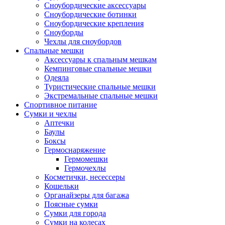
Сноубордические аксессуары
Сноубордические ботинки
Сноубордические крепления
Сноуборды
Чехлы для сноубордов
Спальные мешки
Аксессуары к спальным мешкам
Кемпинговые спальные мешки
Одеяла
Туристические спальные мешки
Экстремальные спальные мешки
Спортивное питание
Сумки и чехлы
Аптечки
Баулы
Боксы
Гермоснаряжение
Гермомешки
Гермочехлы
Косметички, несессеры
Кошельки
Органайзеры для багажа
Поясные сумки
Сумки для города
Сумки на колесах