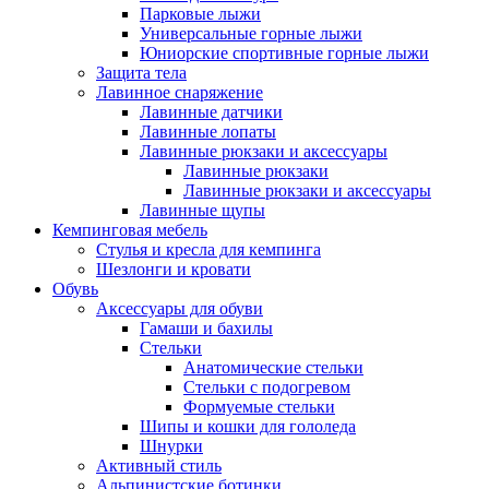
Парковые лыжи
Универсальные горные лыжи
Юниорские спортивные горные лыжи
Защита тела
Лавинное снаряжение
Лавинные датчики
Лавинные лопаты
Лавинные рюкзаки и аксессуары
Лавинные рюкзаки
Лавинные рюкзаки и аксессуары
Лавинные щупы
Кемпинговая мебель
Стулья и кресла для кемпинга
Шезлонги и кровати
Обувь
Аксессуары для обуви
Гамаши и бахилы
Стельки
Анатомические стельки
Стельки с подогревом
Формуемые стельки
Шипы и кошки для гололеда
Шнурки
Активный стиль
Альпинистские ботинки