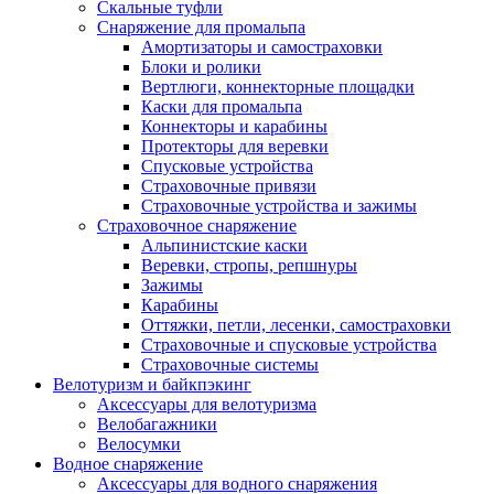
Скальные туфли
Снаряжение для промальпа
Амортизаторы и самостраховки
Блоки и ролики
Вертлюги, коннекторные площадки
Каски для промальпа
Коннекторы и карабины
Протекторы для веревки
Спусковые устройства
Страховочные привязи
Страховочные устройства и зажимы
Страховочное снаряжение
Альпинистские каски
Веревки, стропы, репшнуры
Зажимы
Карабины
Оттяжки, петли, лесенки, самостраховки
Страховочные и спусковые устройства
Страховочные системы
Велотуризм и байкпэкинг
Аксессуары для велотуризма
Велобагажники
Велосумки
Водное снаряжение
Аксессуары для водного снаряжения