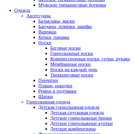
Мужские треккинговые ботинки
Одежда
Аксессуары
Балаклавы, маски
Банданы, повязки, шарфы
Варежки
Кепки, панамы
Носки
Беговые носки
Горнолыжные носки
Компрессионные носки, гетры, рукава
Мембранные носки
Носки на каждый день
Треккинговые носки
Перчатки
Плащи, накидки
Ремни и подтяжки
Шапки
Горнолыжная одежда
Детская горнолыжная одежда
Детская спусковая одежда
Детские горнолыжные брюки
Детские горнолыжные куртки
Детские комбинезоны