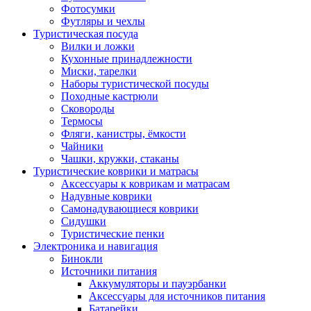
Фотосумки
Футляры и чехлы
Туристическая посуда
Вилки и ложки
Кухонные принадлежности
Миски, тарелки
Наборы туристической посуды
Походные кастрюли
Сковороды
Термосы
Фляги, канистры, ёмкости
Чайники
Чашки, кружки, стаканы
Туристические коврики и матрасы
Аксессуары к коврикам и матрасам
Надувные коврики
Самонадувающиеся коврики
Сидушки
Туристические пенки
Электроника и навигация
Бинокли
Источники питания
Аккумуляторы и пауэрбанки
Аксессуары для источников питания
Батарейки