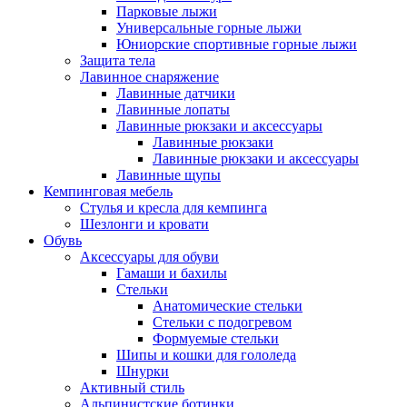
Парковые лыжи
Универсальные горные лыжи
Юниорские спортивные горные лыжи
Защита тела
Лавинное снаряжение
Лавинные датчики
Лавинные лопаты
Лавинные рюкзаки и аксессуары
Лавинные рюкзаки
Лавинные рюкзаки и аксессуары
Лавинные щупы
Кемпинговая мебель
Стулья и кресла для кемпинга
Шезлонги и кровати
Обувь
Аксессуары для обуви
Гамаши и бахилы
Стельки
Анатомические стельки
Стельки с подогревом
Формуемые стельки
Шипы и кошки для гололеда
Шнурки
Активный стиль
Альпинистские ботинки