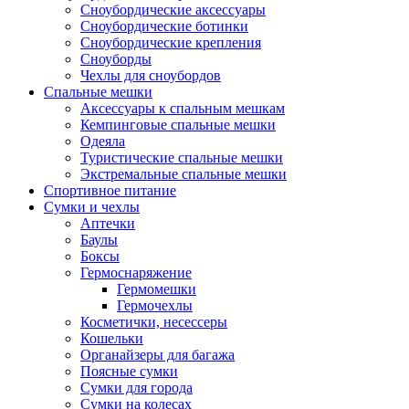
Сноубордические аксессуары
Сноубордические ботинки
Сноубордические крепления
Сноуборды
Чехлы для сноубордов
Спальные мешки
Аксессуары к спальным мешкам
Кемпинговые спальные мешки
Одеяла
Туристические спальные мешки
Экстремальные спальные мешки
Спортивное питание
Сумки и чехлы
Аптечки
Баулы
Боксы
Гермоснаряжение
Гермомешки
Гермочехлы
Косметички, несессеры
Кошельки
Органайзеры для багажа
Поясные сумки
Сумки для города
Сумки на колесах