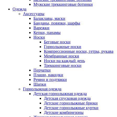
Мужские треккинговые ботинки
Одежда
Аксессуары
Балаклавы, маски
Банданы, повязки, шарфы
Варежки
Кепки, панамы
Носки
Беговые носки
Горнолыжные носки
Компрессионные носки, гетры, рукава
Мембранные носки
Носки на каждый день
Треккинговые носки
Перчатки
Плащи, накидки
Ремни и подтяжки
Шапки
Горнолыжная одежда
Детская горнолыжная одежда
Детская спусковая одежда
Детские горнолыжные брюки
Детские горнолыжные куртки
Детские комбинезоны