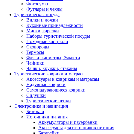
Фотосумки
Футляры и чехлы
Туристическая посуда
Вилки и ложки
Кухонные принадлежности
Миски, тарелки
Наборы туристической посуды
Походные кастрюли
Сковороды
Термосы
Фляги, канистры, ёмкости
Чайники
Чашки, кружки, стаканы
Туристические коврики и матрасы
Аксессуары к коврикам и матрасам
Надувные коврики
Самонадувающиеся коврики
Сидушки
Туристические пенки
Электроника и навигация
Бинокли
Источники питания
Аккумуляторы и пауэрбанки
Аксессуары для источников питания
Батарейки