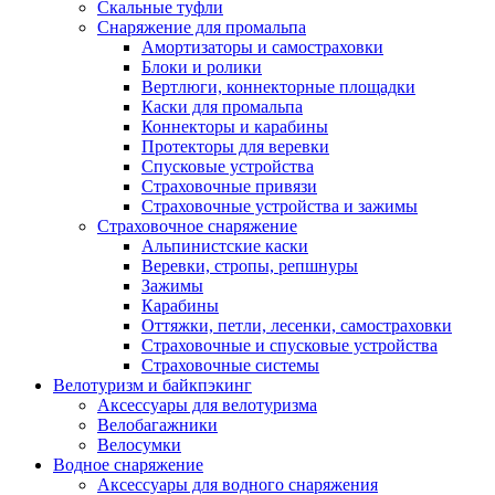
Скальные туфли
Снаряжение для промальпа
Амортизаторы и самостраховки
Блоки и ролики
Вертлюги, коннекторные площадки
Каски для промальпа
Коннекторы и карабины
Протекторы для веревки
Спусковые устройства
Страховочные привязи
Страховочные устройства и зажимы
Страховочное снаряжение
Альпинистские каски
Веревки, стропы, репшнуры
Зажимы
Карабины
Оттяжки, петли, лесенки, самостраховки
Страховочные и спусковые устройства
Страховочные системы
Велотуризм и байкпэкинг
Аксессуары для велотуризма
Велобагажники
Велосумки
Водное снаряжение
Аксессуары для водного снаряжения