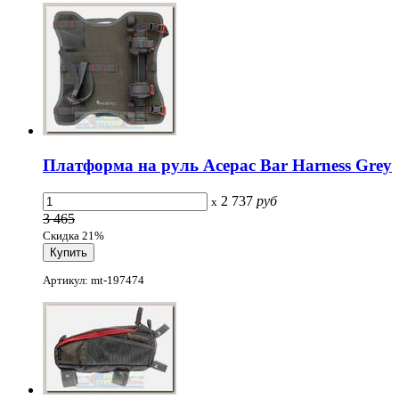
Платформа на руль Acepac Bar Harness Grey
2 737
руб
x
3 465
Скидка 21%
Артикул: mt-197474