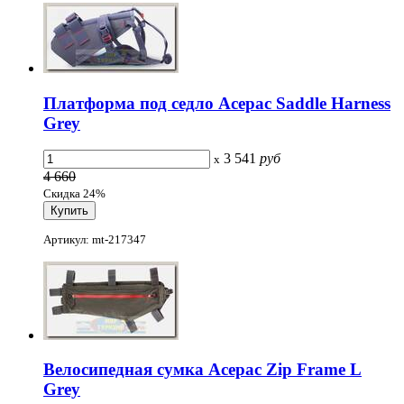
Платформа под седло Acepac Saddle Harness
Grey
3 541
руб
x
4 660
Скидка 24%
Артикул: mt-217347
Велосипедная сумка Acepac Zip Frame L
Grey