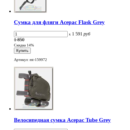
Сумка для фляги Acepac Flask Grey
1 591
руб
x
1 850
Скидка 14%
Артикул: mt-159972
Велосипедная сумка Acepac Tube Grey