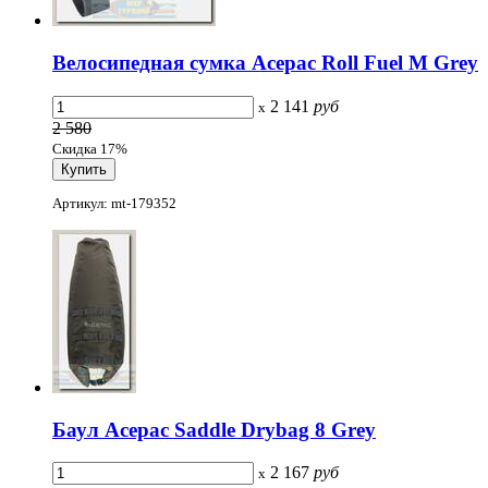
Велосипедная сумка Acepac Roll Fuel M Grey
2 141
руб
x
2 580
Скидка 17%
Артикул: mt-179352
Баул Acepac Saddle Drybag 8 Grey
2 167
руб
x