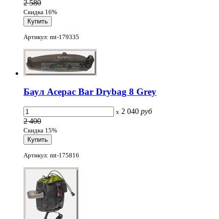
2 580
Скидка 16%
Артикул: mt-179335
Баул Acepac Bar Drybag 8 Grey
2 040
руб
x
2 400
Скидка 15%
Артикул: mt-175816