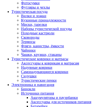
Фотосумки
Футляры и чехлы
Туристическая посуда
Вилки и ложки
Кухонные принадлежности
Миски, тарелки
Наборы туристической посуды
Походные кастрюли
Сковороды
Термосы
Фляги, канистры, ёмкости
Чайники
Чашки, кружки, стаканы
Туристические коврики и матрасы
Аксессуары к коврикам и матрасам
Надувные коврики
Самонадувающиеся коврики
Сидушки
Туристические пенки
Электроника и навигация
Бинокли
Источники питания
Аккумуляторы и пауэрбанки
Аксессуары для источников питания
Батарейки