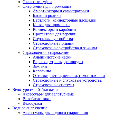
Скальные туфли
Снаряжение для промальпа
Амортизаторы и самостраховки
Блоки и ролики
Вертлюги, коннекторные площадки
Каски для промальпа
Коннекторы и карабины
Протекторы для веревки
Спусковые устройства
Страховочные привязи
Страховочные устройства и зажимы
Страховочное снаряжение
Альпинистские каски
Веревки, стропы, репшнуры
Зажимы
Карабины
Оттяжки, петли, лесенки, самостраховки
Страховочные и спусковые устройства
Страховочные системы
Велотуризм и байкпэкинг
Аксессуары для велотуризма
Велобагажники
Велосумки
Водное снаряжение
Аксессуары для водного снаряжения