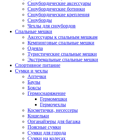
Сноубордические аксессуары
Сноубордические ботинки
Сноубордические крепления
Сноуборды
Чехлы для сноубордов
Спальные мешки
Аксессуары к спальным мешкам
Кемпинговые спальные мешки
Одеяла
Туристические спальные мешки
Экстремальные спальные мешки
Спортивное питание
Сумки и чехлы
Аптечки
Баулы
Боксы
Гермоснаряжение
Гермомешки
Гермочехлы
Косметички, несессеры
Кошельки
Органайзеры для багажа
Поясные сумки
Сумки для города
Сумки на колесах