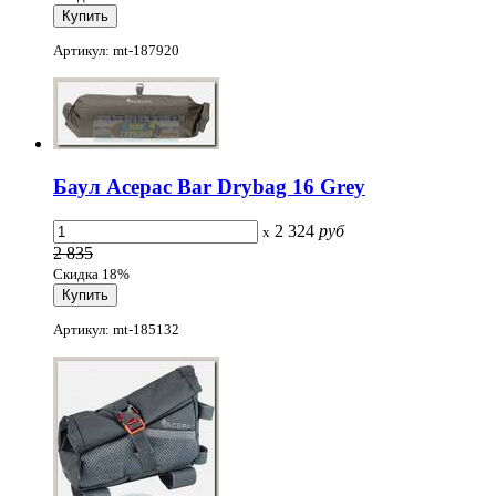
Артикул: mt-187920
Баул Acepac Bar Drybag 16 Grey
2 324
руб
x
2 835
Скидка 18%
Артикул: mt-185132