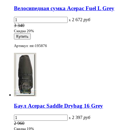
Велосипедная сумка Acepac Fuel L Grey
2 672
руб
x
3 340
Скидка 20%
Артикул: mt-195876
Баул Acepac Saddle Drybag 16 Grey
2 397
руб
x
2 960
Скидка 19%