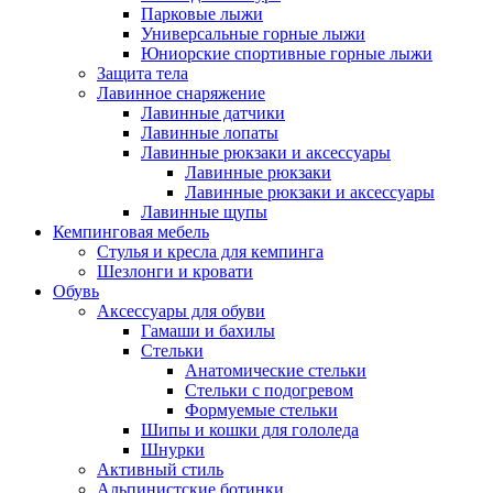
Парковые лыжи
Универсальные горные лыжи
Юниорские спортивные горные лыжи
Защита тела
Лавинное снаряжение
Лавинные датчики
Лавинные лопаты
Лавинные рюкзаки и аксессуары
Лавинные рюкзаки
Лавинные рюкзаки и аксессуары
Лавинные щупы
Кемпинговая мебель
Стулья и кресла для кемпинга
Шезлонги и кровати
Обувь
Аксессуары для обуви
Гамаши и бахилы
Стельки
Анатомические стельки
Стельки с подогревом
Формуемые стельки
Шипы и кошки для гололеда
Шнурки
Активный стиль
Альпинистские ботинки