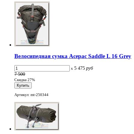
Велосипедная сумка Acepac Saddle L 16 Grey
5 475
руб
x
7 500
Скидка 27%
Артикул: mt-250344