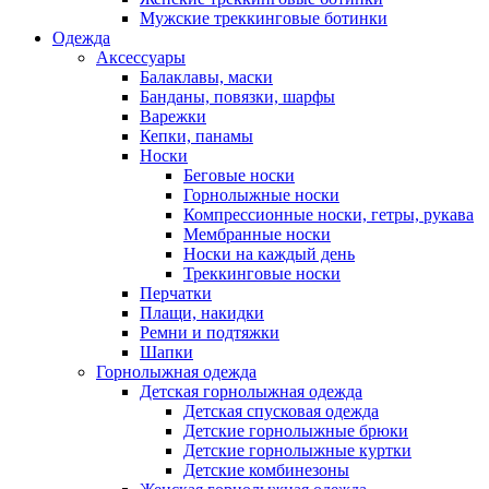
Мужские треккинговые ботинки
Одежда
Аксессуары
Балаклавы, маски
Банданы, повязки, шарфы
Варежки
Кепки, панамы
Носки
Беговые носки
Горнолыжные носки
Компрессионные носки, гетры, рукава
Мембранные носки
Носки на каждый день
Треккинговые носки
Перчатки
Плащи, накидки
Ремни и подтяжки
Шапки
Горнолыжная одежда
Детская горнолыжная одежда
Детская спусковая одежда
Детские горнолыжные брюки
Детские горнолыжные куртки
Детские комбинезоны