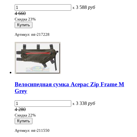
3 588
руб
x
4 660
Скидка 23%
Артикул: mt-217228
Велосипедная сумка Acepac Zip Frame M
Grey
3 338
руб
x
4 280
Скидка 22%
Артикул: mt-211550