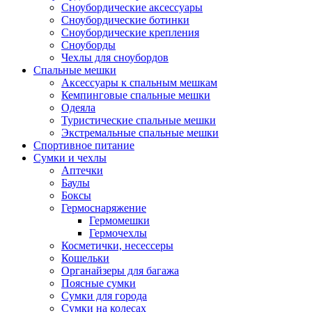
Сноубордические аксессуары
Сноубордические ботинки
Сноубордические крепления
Сноуборды
Чехлы для сноубордов
Спальные мешки
Аксессуары к спальным мешкам
Кемпинговые спальные мешки
Одеяла
Туристические спальные мешки
Экстремальные спальные мешки
Спортивное питание
Сумки и чехлы
Аптечки
Баулы
Боксы
Гермоснаряжение
Гермомешки
Гермочехлы
Косметички, несессеры
Кошельки
Органайзеры для багажа
Поясные сумки
Сумки для города
Сумки на колесах