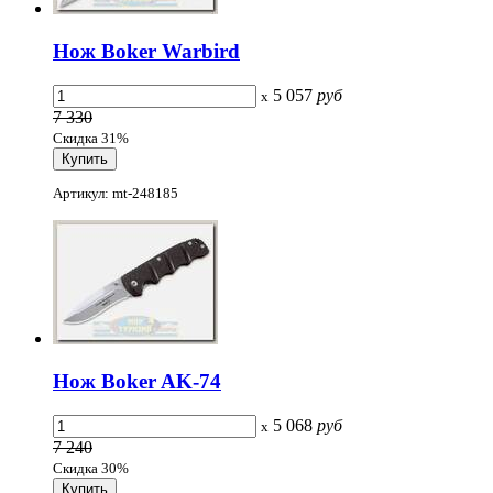
Нож Boker Warbird
5 057
руб
x
7 330
Скидка 31%
Артикул: mt-248185
Нож Boker AK-74
5 068
руб
x
7 240
Скидка 30%