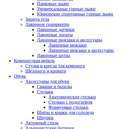
Парковые лыжи
Универсальные горные лыжи
Юниорские спортивные горные лыжи
Защита тела
Лавинное снаряжение
Лавинные датчики
Лавинные лопаты
Лавинные рюкзаки и аксессуары
Лавинные рюкзаки
Лавинные рюкзаки и аксессуары
Лавинные щупы
Кемпинговая мебель
Стулья и кресла для кемпинга
Шезлонги и кровати
Обувь
Аксессуары для обуви
Гамаши и бахилы
Стельки
Анатомические стельки
Стельки с подогревом
Формуемые стельки
Шипы и кошки для гололеда
Шнурки
Активный стиль
Альпинистские ботинки