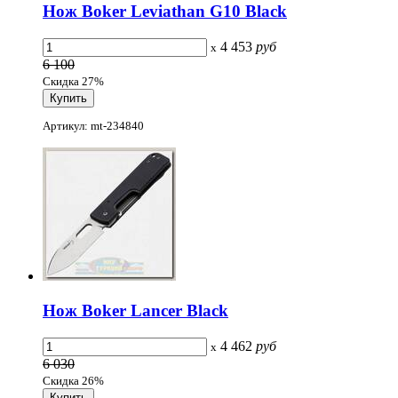
Нож Boker Leviathan G10 Black
4 453
руб
x
6 100
Скидка 27%
Артикул: mt-234840
Нож Boker Lancer Black
4 462
руб
x
6 030
Скидка 26%