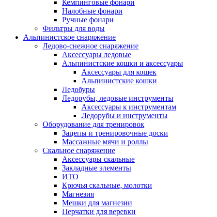
Кемпинговые фонари
Налобные фонари
Ручные фонари
Фильтры для воды
Альпинистское снаряжение
Ледово-снежное снаряжение
Аксессуары ледовые
Альпинистские кошки и аксессуары
Аксессуары для кошек
Альпинистские кошки
Ледобуры
Ледорубы, ледовые инструменты
Аксессуары к инструментам
Ледорубы и инструменты
Оборудование для тренировок
Зацепы и тренировочные доски
Массажные мячи и роллы
Скальное снаряжение
Аксессуары скальные
Закладные элементы
ИТО
Крючья скальные, молотки
Магнезия
Мешки для магнезии
Перчатки для веревки