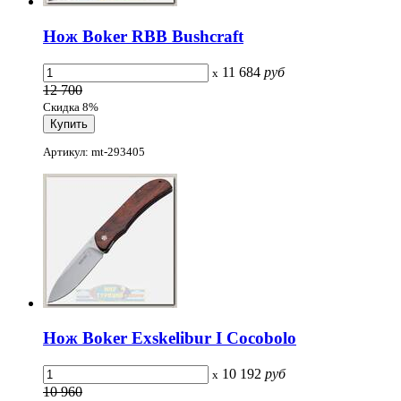
Нож Boker RBB Bushcraft
11 684
руб
x
12 700
Скидка 8%
Артикул: mt-293405
Нож Boker Exskelibur I Cocobolo
10 192
руб
x
10 960