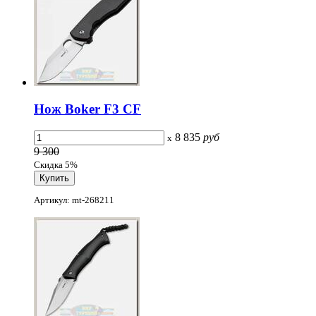
Нож Boker F3 CF
8 835
руб
x
9 300
Скидка 5%
Артикул: mt-268211