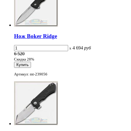
Нож Boker Ridge
4 694
руб
x
6 520
Скидка 28%
Артикул: mt-239056