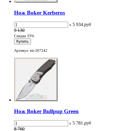
Нож Boker Kerberos
5 934
руб
x
9 130
Скидка 35%
Артикул: mt-267242
Нож Boker Bullpup Green
5 781
руб
x
8 760