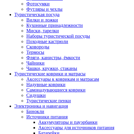
Фотосумки
Футляры и чехлы
Туристическая посуда
Вилки и ложки
Кухонные принадлежности
Миски, тарелки
Наборы туристической посуды
Походные кастрюли
Сковороды
Термосы
Фляги, канистры, ёмкости
Чайники
Чашки, кружки, стаканы
Туристические коврики и матрасы
Аксессуары к коврикам и матрасам
Надувные коврики
Самонадувающиеся коврики
Сидушки
Туристические пенки
Электроника и навигация
Бинокли
Источники питания
Аккумуляторы и пауэрбанки
Аксессуары для источников питания
Батарейки