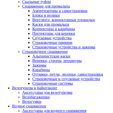
Скальные туфли
Снаряжение для промальпа
Амортизаторы и самостраховки
Блоки и ролики
Вертлюги, коннекторные площадки
Каски для промальпа
Коннекторы и карабины
Протекторы для веревки
Спусковые устройства
Страховочные привязи
Страховочные устройства и зажимы
Страховочное снаряжение
Альпинистские каски
Веревки, стропы, репшнуры
Зажимы
Карабины
Оттяжки, петли, лесенки, самостраховки
Страховочные и спусковые устройства
Страховочные системы
Велотуризм и байкпэкинг
Аксессуары для велотуризма
Велобагажники
Велосумки
Водное снаряжение
Аксессуары для водного снаряжения