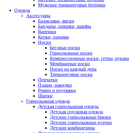
Мужские треккинговые ботинки
Одежда
Аксессуары
Балаклавы, маски
Банданы, повязки, шарфы
Варежки
Кепки, панамы
Носки
Беговые носки
Горнолыжные носки
Компрессионные носки, гетры, рукава
Мембранные носки
Носки на каждый день
Треккинговые носки
Перчатки
Плащи, накидки
Ремни и подтяжки
Шапки
Горнолыжная одежда
Детская горнолыжная одежда
Детская спусковая одежда
Детские горнолыжные брюки
Детские горнолыжные куртки
Детские комбинезоны