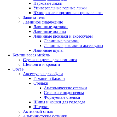
Парковые лыжи
Универсальные горные лыжи
Юниорские спортивные горные лыжи
Защита тела
Лавинное снаряжение
Лавинные датчики
Лавинные лопаты
Лавинные рюкзаки и аксессуары
Лавинные рюкзаки
Лавинные рюкзаки и аксессуары
Лавинные щупы
Кемпинговая мебель
Стулья и кресла для кемпинга
Шезлонги и кровати
Обувь
Аксессуары для обуви
Гамаши и бахилы
Стельки
Анатомические стельки
Стельки с подогревом
Формуемые стельки
Шипы и кошки для гололеда
Шнурки
Активный стиль
Альпинистские ботинки