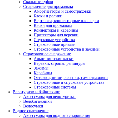
Скальные туфли
Снаряжение для промальпа
Амортизаторы и самостраховки
Блоки и ролики
Вертлюги, коннекторные площадки
Каски для промальпа
Коннекторы и карабины
Протекторы для веревки
Спусковые устройства
Страховочные привязи
Страховочные устройства и зажимы
Страховочное снаряжение
Альпинистские каски
Веревки, стропы, репшнуры
Зажимы
Карабины
Оттяжки, петли, лесенки, самостраховки
Страховочные и спусковые устройства
Страховочные системы
Велотуризм и байкпэкинг
Аксессуары для велотуризма
Велобагажники
Велосумки
Водное снаряжение
Аксессуары для водного снаряжения