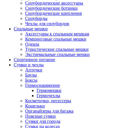
Сноубордические аксессуары
Сноубордические ботинки
Сноубордические крепления
Сноуборды
Чехлы для сноубордов
Спальные мешки
Аксессуары к спальным мешкам
Кемпинговые спальные мешки
Одеяла
Туристические спальные мешки
Экстремальные спальные мешки
Спортивное питание
Сумки и чехлы
Аптечки
Баулы
Боксы
Гермоснаряжение
Гермомешки
Гермочехлы
Косметички, несессеры
Кошельки
Органайзеры для багажа
Поясные сумки
Сумки для города
Сумки на колесах