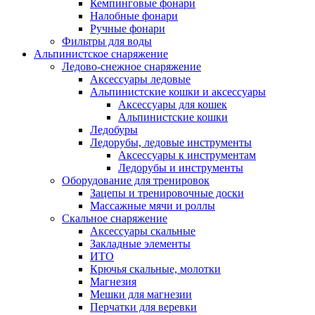
Кемпинговые фонари
Налобные фонари
Ручные фонари
Фильтры для воды
Альпинистское снаряжение
Ледово-снежное снаряжение
Аксессуары ледовые
Альпинистские кошки и аксессуары
Аксессуары для кошек
Альпинистские кошки
Ледобуры
Ледорубы, ледовые инструменты
Аксессуары к инструментам
Ледорубы и инструменты
Оборудование для тренировок
Зацепы и тренировочные доски
Массажные мячи и роллы
Скальное снаряжение
Аксессуары скальные
Закладные элементы
ИТО
Крючья скальные, молотки
Магнезия
Мешки для магнезии
Перчатки для веревки