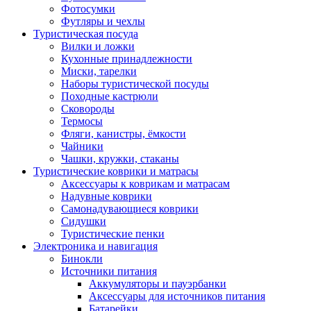
Фотосумки
Футляры и чехлы
Туристическая посуда
Вилки и ложки
Кухонные принадлежности
Миски, тарелки
Наборы туристической посуды
Походные кастрюли
Сковороды
Термосы
Фляги, канистры, ёмкости
Чайники
Чашки, кружки, стаканы
Туристические коврики и матрасы
Аксессуары к коврикам и матрасам
Надувные коврики
Самонадувающиеся коврики
Сидушки
Туристические пенки
Электроника и навигация
Бинокли
Источники питания
Аккумуляторы и пауэрбанки
Аксессуары для источников питания
Батарейки