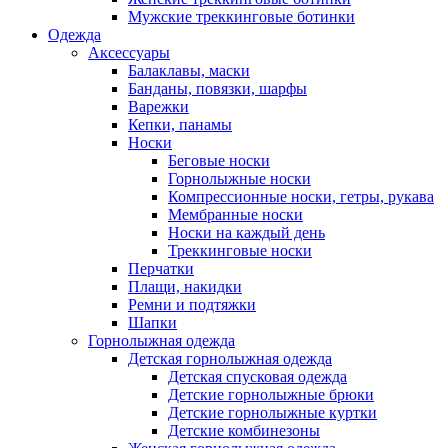
Мужские треккинговые ботинки
Одежда
Аксессуары
Балаклавы, маски
Банданы, повязки, шарфы
Варежки
Кепки, панамы
Носки
Беговые носки
Горнолыжные носки
Компрессионные носки, гетры, рукава
Мембранные носки
Носки на каждый день
Треккинговые носки
Перчатки
Плащи, накидки
Ремни и подтяжки
Шапки
Горнолыжная одежда
Детская горнолыжная одежда
Детская спусковая одежда
Детские горнолыжные брюки
Детские горнолыжные куртки
Детские комбинезоны