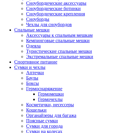
Сноубордические аксессуары
Сноубордические ботинки
Сноубордические крепления
Сноуборды
Чехлы для сноубордов
Спальные мешки
Аксессуары к спальным мешкам
Кемпинговые спальные мешки
Одеяла
Туристические спальные мешки
Экстремальные спальные мешки
Спортивное питание
Сумки и чехлы
Аптечки
Баулы
Боксы
Гермоснаряжение
Гермомешки
Гермочехлы
Косметички, несессеры
Кошельки
Органайзеры для багажа
Поясные сумки
Сумки для города
Сумки на колесах