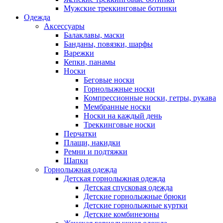
Мужские треккинговые ботинки
Одежда
Аксессуары
Балаклавы, маски
Банданы, повязки, шарфы
Варежки
Кепки, панамы
Носки
Беговые носки
Горнолыжные носки
Компрессионные носки, гетры, рукава
Мембранные носки
Носки на каждый день
Треккинговые носки
Перчатки
Плащи, накидки
Ремни и подтяжки
Шапки
Горнолыжная одежда
Детская горнолыжная одежда
Детская спусковая одежда
Детские горнолыжные брюки
Детские горнолыжные куртки
Детские комбинезоны