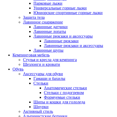
Парковые лыжи
Универсальные горные лыжи
Юниорские спортивные горные лыжи
Защита тела
Лавинное снаряжение
Лавинные датчики
Лавинные лопаты
Лавинные рюкзаки и аксессуары
Лавинные рюкзаки
Лавинные рюкзаки и аксессуары
Лавинные щупы
Кемпинговая мебель
Стулья и кресла для кемпинга
Шезлонги и кровати
Обувь
Аксессуары для обуви
Гамаши и бахилы
Стельки
Анатомические стельки
Стельки с подогревом
Формуемые стельки
Шипы и кошки для гололеда
Шнурки
Активный стиль
Альпинистские ботинки