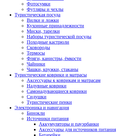
Фотосумки
Футляры и чехлы
Туристическая посуда
Вилки и ложки
Кухонные принадлежности
Миски, тарелки
Наборы туристической посуды
Походные кастрюли
Сковороды
Термосы
Фляги, канистры, ёмкости
Чайники
Чашки, кружки, стаканы
Туристические коврики и матрасы
Аксессуары к коврикам и матрасам
Надувные коврики
Самонадувающиеся коврики
Сидушки
Туристические пенки
Электроника и навигация
Бинокли
Источники питания
Аккумуляторы и пауэрбанки
Аксессуары для источников питания
Батарейки