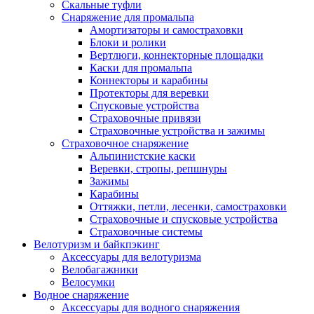
Скальные туфли
Снаряжение для промальпа
Амортизаторы и самостраховки
Блоки и ролики
Вертлюги, коннекторные площадки
Каски для промальпа
Коннекторы и карабины
Протекторы для веревки
Спусковые устройства
Страховочные привязи
Страховочные устройства и зажимы
Страховочное снаряжение
Альпинистские каски
Веревки, стропы, репшнуры
Зажимы
Карабины
Оттяжки, петли, лесенки, самостраховки
Страховочные и спусковые устройства
Страховочные системы
Велотуризм и байкпэкинг
Аксессуары для велотуризма
Велобагажники
Велосумки
Водное снаряжение
Аксессуары для водного снаряжения