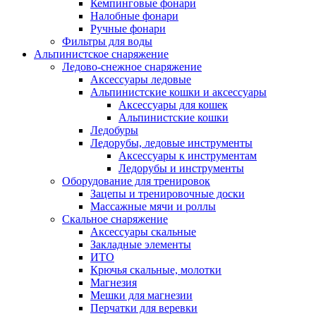
Кемпинговые фонари
Налобные фонари
Ручные фонари
Фильтры для воды
Альпинистское снаряжение
Ледово-снежное снаряжение
Аксессуары ледовые
Альпинистские кошки и аксессуары
Аксессуары для кошек
Альпинистские кошки
Ледобуры
Ледорубы, ледовые инструменты
Аксессуары к инструментам
Ледорубы и инструменты
Оборудование для тренировок
Зацепы и тренировочные доски
Массажные мячи и роллы
Скальное снаряжение
Аксессуары скальные
Закладные элементы
ИТО
Крючья скальные, молотки
Магнезия
Мешки для магнезии
Перчатки для веревки