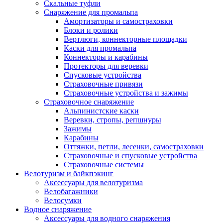
Скальные туфли
Снаряжение для промальпа
Амортизаторы и самостраховки
Блоки и ролики
Вертлюги, коннекторные площадки
Каски для промальпа
Коннекторы и карабины
Протекторы для веревки
Спусковые устройства
Страховочные привязи
Страховочные устройства и зажимы
Страховочное снаряжение
Альпинистские каски
Веревки, стропы, репшнуры
Зажимы
Карабины
Оттяжки, петли, лесенки, самостраховки
Страховочные и спусковые устройства
Страховочные системы
Велотуризм и байкпэкинг
Аксессуары для велотуризма
Велобагажники
Велосумки
Водное снаряжение
Аксессуары для водного снаряжения