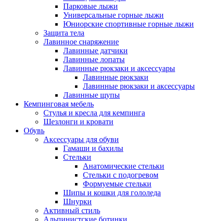
Парковые лыжи
Универсальные горные лыжи
Юниорские спортивные горные лыжи
Защита тела
Лавинное снаряжение
Лавинные датчики
Лавинные лопаты
Лавинные рюкзаки и аксессуары
Лавинные рюкзаки
Лавинные рюкзаки и аксессуары
Лавинные щупы
Кемпинговая мебель
Стулья и кресла для кемпинга
Шезлонги и кровати
Обувь
Аксессуары для обуви
Гамаши и бахилы
Стельки
Анатомические стельки
Стельки с подогревом
Формуемые стельки
Шипы и кошки для гололеда
Шнурки
Активный стиль
Альпинистские ботинки