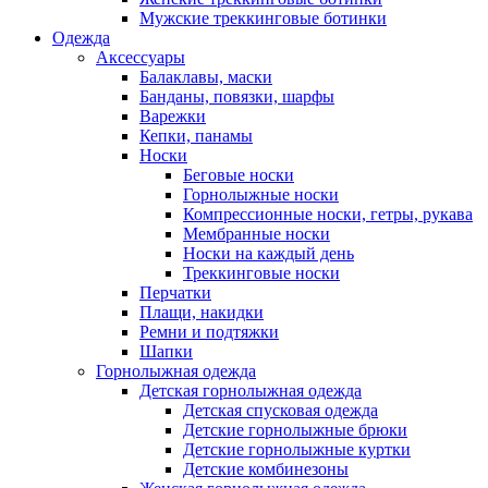
Мужские треккинговые ботинки
Одежда
Аксессуары
Балаклавы, маски
Банданы, повязки, шарфы
Варежки
Кепки, панамы
Носки
Беговые носки
Горнолыжные носки
Компрессионные носки, гетры, рукава
Мембранные носки
Носки на каждый день
Треккинговые носки
Перчатки
Плащи, накидки
Ремни и подтяжки
Шапки
Горнолыжная одежда
Детская горнолыжная одежда
Детская спусковая одежда
Детские горнолыжные брюки
Детские горнолыжные куртки
Детские комбинезоны