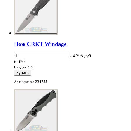
Нож CRKT Windage
4 795
руб
x
6 070
Скидка 21%
Артикул: mt-234755