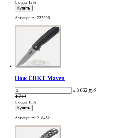
Скидка 19%
Артикул: mt-222396
Нож CRKT Maven
3 862
руб
x
4 710
Скидка 18%
Артикул: mt-218452