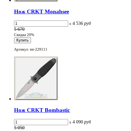
Нож CRKT Monahsee
4 536
руб
x
5 670
Скидка 20%
Артикул: mt-229111
Нож CRKT Bombastic
4 090
руб
x
5 050