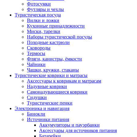
Фотосумки
Футляры и чехлы
Туристическая посуда
Вилки и ложки
Кухонные принадлежности
Миски, тарелки
Наборы туристической посуды
Походные кастрюли
Сковороды
Термосы
Фляги, канистры, ёмкости
Чайники
Чашки, кружки, стаканы
Туристические коврики и матрасы
Аксессуары к коврикам и матрасам
Надувные коврики
Самонадувающиеся коврики
Сидушки
Туристические пенки
Электроника и навигация
Бинокли
Источники питания
Аккумуляторы и пауэрбанки
Аксессуары для источников питания
Батарейки