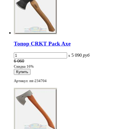
Топор CRKT Pack Axe
5 090
руб
x
6 060
Скидка 16%
Артикул: mt-234704