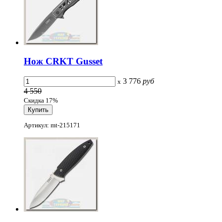
Нож CRKT Gusset
3 776
руб
x
4 550
Скидка 17%
Артикул: mt-215171