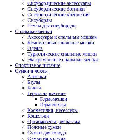
Сноубордические аксессуары
Сноубордические ботинки
Сноубордические крепления
Сноуборды
Чехлы для сноубордов
Спальные мешки
Аксессуары к спальным мешкам
Кемпинговые спальные мешки
Одеяла
Туристические спальные мешки
Экстремальные спальные мешки
Спортивное питание
Сумки и чехлы
Аптечки
Баулы
Боксы
Гермоснаряжение
Гермомешки
Гермочехлы
Косметички, несессеры
Кошельки
Органайзеры для багажа
Поясные сумки
Сумки для города
Сумки на колесах