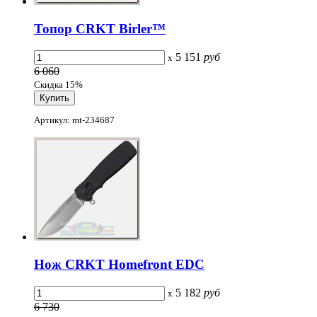
Топор CRKT Birler™
5 151
руб
x
6 060
Скидка 15%
Артикул: mt-234687
Нож CRKT Homefront EDC
5 182
руб
x
6 730