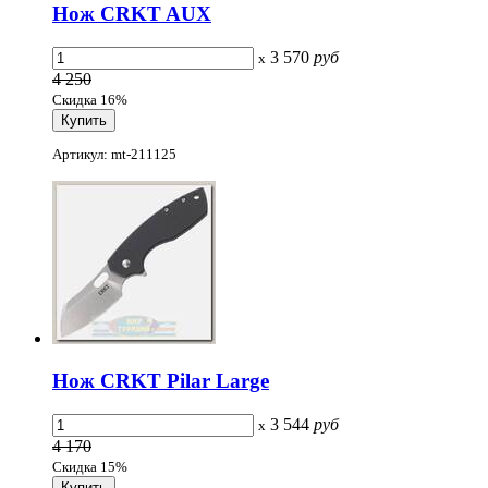
Нож CRKT AUX
3 570
руб
x
4 250
Скидка 16%
Артикул: mt-211125
Нож CRKT Pilar Large
3 544
руб
x
4 170
Скидка 15%