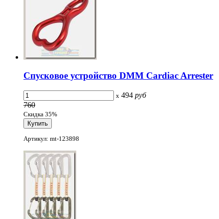
Спусковое устройство DMM Cardiac Arrester
494
руб
x
760
Скидка 35%
Артикул: mt-123898