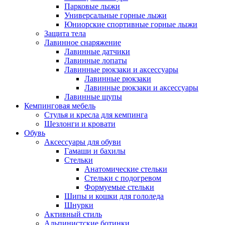
Парковые лыжи
Универсальные горные лыжи
Юниорские спортивные горные лыжи
Защита тела
Лавинное снаряжение
Лавинные датчики
Лавинные лопаты
Лавинные рюкзаки и аксессуары
Лавинные рюкзаки
Лавинные рюкзаки и аксессуары
Лавинные щупы
Кемпинговая мебель
Стулья и кресла для кемпинга
Шезлонги и кровати
Обувь
Аксессуары для обуви
Гамаши и бахилы
Стельки
Анатомические стельки
Стельки с подогревом
Формуемые стельки
Шипы и кошки для гололеда
Шнурки
Активный стиль
Альпинистские ботинки