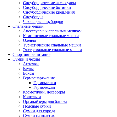
Сноубордические аксессуары
Сноубордические ботинки
Сноубордические крепления
Сноуборды
Чехлы для сноубордов
Спальные мешки
Аксессуары к спальным мешкам
Кемпинговые спальные мешки
Одеяла
Туристические спальные мешки
Экстремальные спальные мешки
Спортивное питание
Сумки и чехлы
Аптечки
Баулы
Боксы
Гермоснаряжение
Гермомешки
Гермочехлы
Косметички, несессеры
Кошельки
Органайзеры для багажа
Поясные сумки
Сумки для города
Сумки на колесах