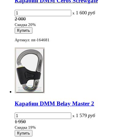
Карабин DMM Ceros Screwgate
1 600
руб
x
2 000
Скидка 20%
Артикул: mt-164681
Карабин DMM Belay Master 2
1 579
руб
x
1 950
Скидка 19%