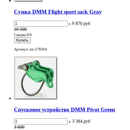
Сумка DMM Flight sport sack Gray
9 870
руб
x
10 500
Скидка 6%
Артикул: mt-278564
Спусковое устройство DMM Pivot Green
3 384
руб
x
3 600