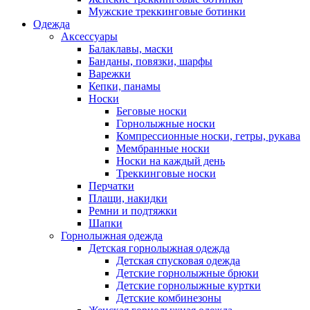
Мужские треккинговые ботинки
Одежда
Аксессуары
Балаклавы, маски
Банданы, повязки, шарфы
Варежки
Кепки, панамы
Носки
Беговые носки
Горнолыжные носки
Компрессионные носки, гетры, рукава
Мембранные носки
Носки на каждый день
Треккинговые носки
Перчатки
Плащи, накидки
Ремни и подтяжки
Шапки
Горнолыжная одежда
Детская горнолыжная одежда
Детская спусковая одежда
Детские горнолыжные брюки
Детские горнолыжные куртки
Детские комбинезоны