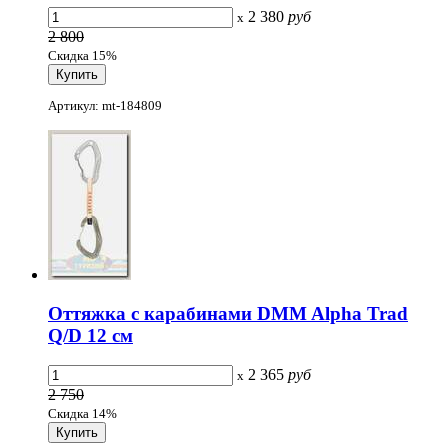
2 380
руб
x
2 800
Скидка 15%
Артикул: mt-184809
Оттяжка с карабинами DMM Alpha Trad
Q/D 12 cм
2 365
руб
x
2 750
Скидка 14%