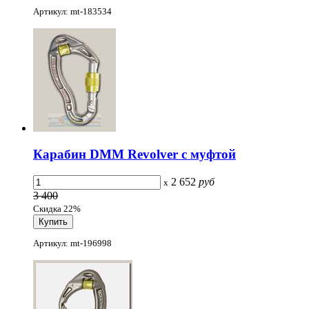
Артикул: mt-183534
Карабин DMM Revolver c муфтой
2 652
руб
x
3 400
Скидка 22%
Артикул: mt-196998