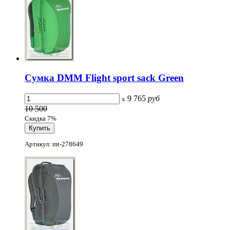
Сумка DMM Flight sport sack Green
9 765
руб
x
10 500
Скидка 7%
Артикул: mt-278649