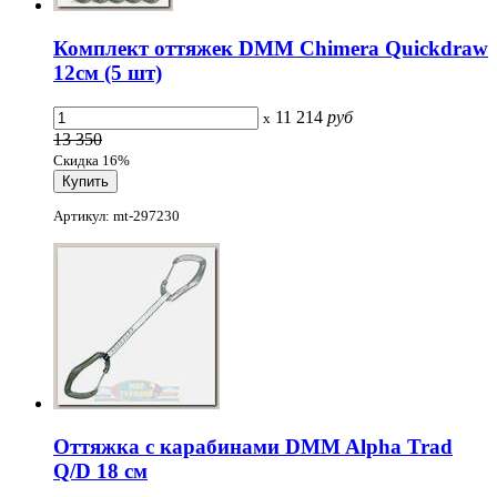
Комплект оттяжек DMM Chimera Quickdraw
12см (5 шт)
11 214
руб
x
13 350
Скидка 16%
Артикул: mt-297230
Оттяжка с карабинами DMM Alpha Trad
Q/D 18 cм