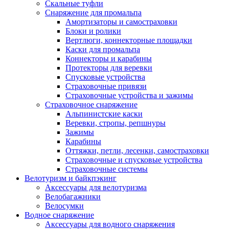
Скальные туфли
Снаряжение для промальпа
Амортизаторы и самостраховки
Блоки и ролики
Вертлюги, коннекторные площадки
Каски для промальпа
Коннекторы и карабины
Протекторы для веревки
Спусковые устройства
Страховочные привязи
Страховочные устройства и зажимы
Страховочное снаряжение
Альпинистские каски
Веревки, стропы, репшнуры
Зажимы
Карабины
Оттяжки, петли, лесенки, самостраховки
Страховочные и спусковые устройства
Страховочные системы
Велотуризм и байкпэкинг
Аксессуары для велотуризма
Велобагажники
Велосумки
Водное снаряжение
Аксессуары для водного снаряжения