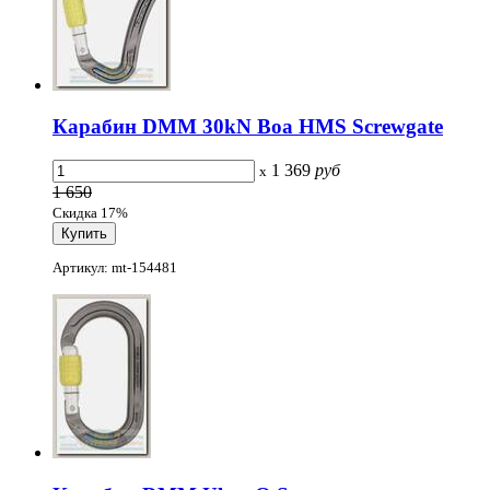
Карабин DMM 30kN Boa HMS Screwgate
1 369
руб
x
1 650
Скидка 17%
Артикул: mt-154481