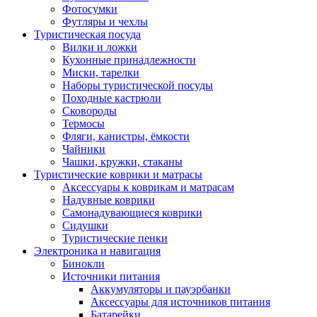
Фотосумки
Футляры и чехлы
Туристическая посуда
Вилки и ложки
Кухонные принадлежности
Миски, тарелки
Наборы туристической посуды
Походные кастрюли
Сковороды
Термосы
Фляги, канистры, ёмкости
Чайники
Чашки, кружки, стаканы
Туристические коврики и матрасы
Аксессуары к коврикам и матрасам
Надувные коврики
Самонадувающиеся коврики
Сидушки
Туристические пенки
Электроника и навигация
Бинокли
Источники питания
Аккумуляторы и пауэрбанки
Аксессуары для источников питания
Батарейки