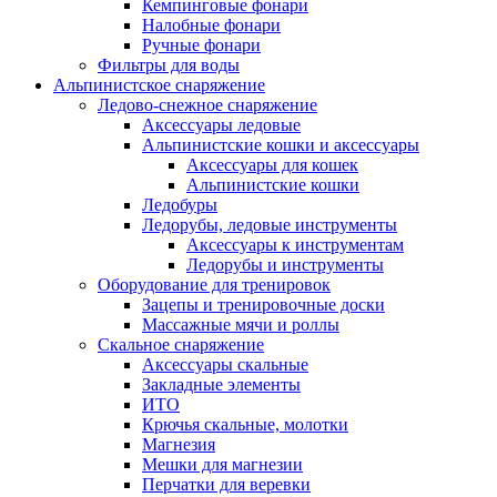
Кемпинговые фонари
Налобные фонари
Ручные фонари
Фильтры для воды
Альпинистское снаряжение
Ледово-снежное снаряжение
Аксессуары ледовые
Альпинистские кошки и аксессуары
Аксессуары для кошек
Альпинистские кошки
Ледобуры
Ледорубы, ледовые инструменты
Аксессуары к инструментам
Ледорубы и инструменты
Оборудование для тренировок
Зацепы и тренировочные доски
Массажные мячи и роллы
Скальное снаряжение
Аксессуары скальные
Закладные элементы
ИТО
Крючья скальные, молотки
Магнезия
Мешки для магнезии
Перчатки для веревки