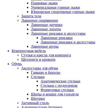
Парковые лыжи
Универсальные горные лыжи
Юниорские спортивные горные лыжи
Защита тела
Лавинное снаряжение
Лавинные датчики
Лавинные лопаты
Лавинные рюкзаки и аксессуары
Лавинные рюкзаки
Лавинные рюкзаки и аксессуары
Лавинные щупы
Кемпинговая мебель
Стулья и кресла для кемпинга
Шезлонги и кровати
Обувь
Аксессуары для обуви
Гамаши и бахилы
Стельки
Анатомические стельки
Стельки с подогревом
Формуемые стельки
Шипы и кошки для гололеда
Шнурки
Активный стиль
Альпинистские ботинки