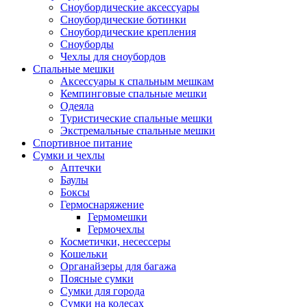
Сноубордические аксессуары
Сноубордические ботинки
Сноубордические крепления
Сноуборды
Чехлы для сноубордов
Спальные мешки
Аксессуары к спальным мешкам
Кемпинговые спальные мешки
Одеяла
Туристические спальные мешки
Экстремальные спальные мешки
Спортивное питание
Сумки и чехлы
Аптечки
Баулы
Боксы
Гермоснаряжение
Гермомешки
Гермочехлы
Косметички, несессеры
Кошельки
Органайзеры для багажа
Поясные сумки
Сумки для города
Сумки на колесах