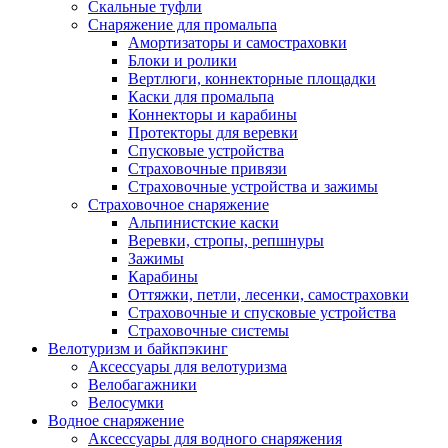
Скальные туфли
Снаряжение для промальпа
Амортизаторы и самостраховки
Блоки и ролики
Вертлюги, коннекторные площадки
Каски для промальпа
Коннекторы и карабины
Протекторы для веревки
Спусковые устройства
Страховочные привязи
Страховочные устройства и зажимы
Страховочное снаряжение
Альпинистские каски
Веревки, стропы, репшнуры
Зажимы
Карабины
Оттяжки, петли, лесенки, самостраховки
Страховочные и спусковые устройства
Страховочные системы
Велотуризм и байкпэкинг
Аксессуары для велотуризма
Велобагажники
Велосумки
Водное снаряжение
Аксессуары для водного снаряжения