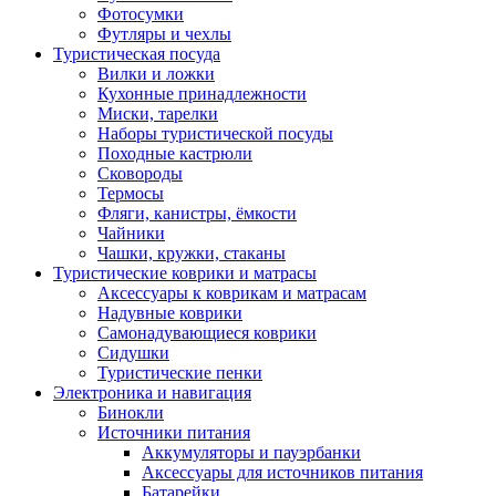
Фотосумки
Футляры и чехлы
Туристическая посуда
Вилки и ложки
Кухонные принадлежности
Миски, тарелки
Наборы туристической посуды
Походные кастрюли
Сковороды
Термосы
Фляги, канистры, ёмкости
Чайники
Чашки, кружки, стаканы
Туристические коврики и матрасы
Аксессуары к коврикам и матрасам
Надувные коврики
Самонадувающиеся коврики
Сидушки
Туристические пенки
Электроника и навигация
Бинокли
Источники питания
Аккумуляторы и пауэрбанки
Аксессуары для источников питания
Батарейки