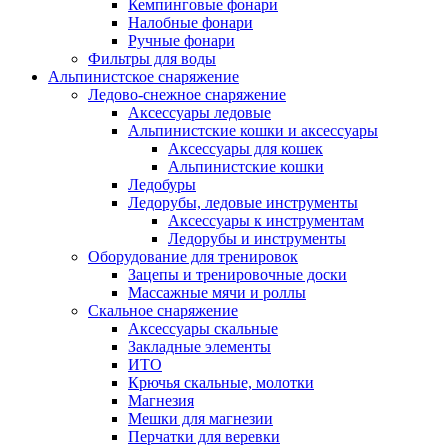
Кемпинговые фонари
Налобные фонари
Ручные фонари
Фильтры для воды
Альпинистское снаряжение
Ледово-снежное снаряжение
Аксессуары ледовые
Альпинистские кошки и аксессуары
Аксессуары для кошек
Альпинистские кошки
Ледобуры
Ледорубы, ледовые инструменты
Аксессуары к инструментам
Ледорубы и инструменты
Оборудование для тренировок
Зацепы и тренировочные доски
Массажные мячи и роллы
Скальное снаряжение
Аксессуары скальные
Закладные элементы
ИТО
Крючья скальные, молотки
Магнезия
Мешки для магнезии
Перчатки для веревки