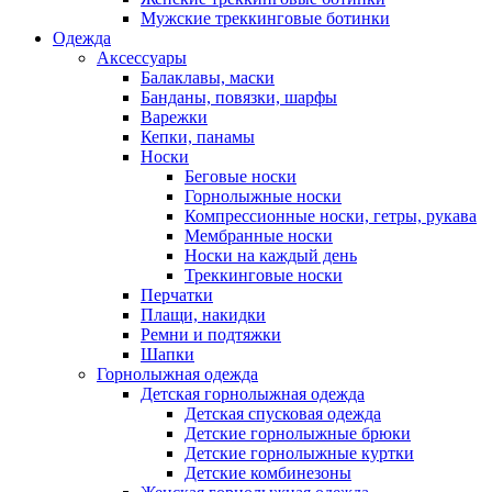
Мужские треккинговые ботинки
Одежда
Аксессуары
Балаклавы, маски
Банданы, повязки, шарфы
Варежки
Кепки, панамы
Носки
Беговые носки
Горнолыжные носки
Компрессионные носки, гетры, рукава
Мембранные носки
Носки на каждый день
Треккинговые носки
Перчатки
Плащи, накидки
Ремни и подтяжки
Шапки
Горнолыжная одежда
Детская горнолыжная одежда
Детская спусковая одежда
Детские горнолыжные брюки
Детские горнолыжные куртки
Детские комбинезоны