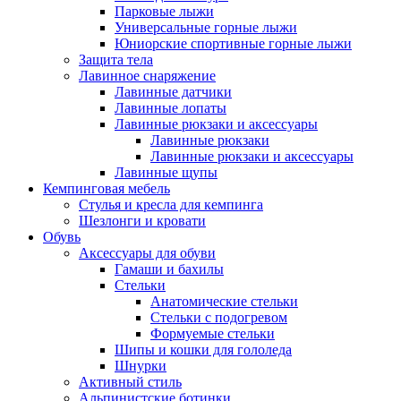
Парковые лыжи
Универсальные горные лыжи
Юниорские спортивные горные лыжи
Защита тела
Лавинное снаряжение
Лавинные датчики
Лавинные лопаты
Лавинные рюкзаки и аксессуары
Лавинные рюкзаки
Лавинные рюкзаки и аксессуары
Лавинные щупы
Кемпинговая мебель
Стулья и кресла для кемпинга
Шезлонги и кровати
Обувь
Аксессуары для обуви
Гамаши и бахилы
Стельки
Анатомические стельки
Стельки с подогревом
Формуемые стельки
Шипы и кошки для гололеда
Шнурки
Активный стиль
Альпинистские ботинки