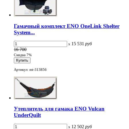
Гамачный комплект ENO OneLink Shelter
System...
15 531
руб
x
16 700
Скидка 7%
Артикул: mt-313856
Утеплитель для гамака ENO Vulcan
UnderQuilt
12 502
руб
x