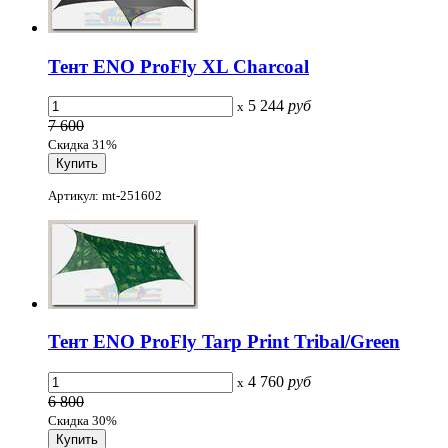
Тент ENO ProFly XL Charcoal
5 244
руб
x
7 600
Скидка 31%
Артикул: mt-251602
Тент ENO ProFly Tarp Print Tribal/Green
4 760
руб
x
6 800
Скидка 30%