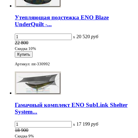
Утепляющая подстежка ENO Blaze
UnderQuilt -...
20 520
руб
x
22 800
Скидка 10%
Артикул: mt-330992
Гамачный комплект ENO SubLink Shelter
System...
17 199
руб
x
18 900
Скидка 9%