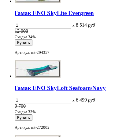
Гамак ENO SkyLite Evergreen
8 514
руб
x
12 900
Скидка 34%
Артикул: mt-294357
Гамак ENO SkyLoft Seafoam/Navy
6 499
руб
x
9 700
Скидка 33%
Артикул: mt-272002