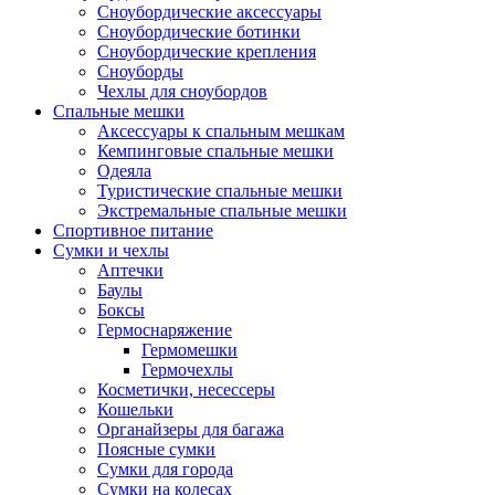
Сноубордические аксессуары
Сноубордические ботинки
Сноубордические крепления
Сноуборды
Чехлы для сноубордов
Спальные мешки
Аксессуары к спальным мешкам
Кемпинговые спальные мешки
Одеяла
Туристические спальные мешки
Экстремальные спальные мешки
Спортивное питание
Сумки и чехлы
Аптечки
Баулы
Боксы
Гермоснаряжение
Гермомешки
Гермочехлы
Косметички, несессеры
Кошельки
Органайзеры для багажа
Поясные сумки
Сумки для города
Сумки на колесах