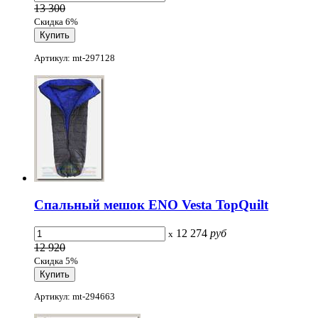
13 300
Скидка 6%
Артикул: mt-297128
Спальный мешок ENO Vesta TopQuilt
12 274
руб
x
12 920
Скидка 5%
Артикул: mt-294663