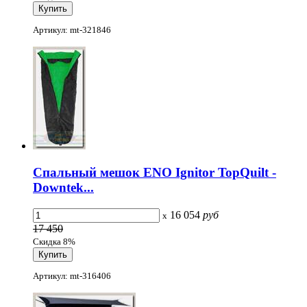
Артикул: mt-321846
Спальный мешок ENO Ignitor TopQuilt -
Downtek...
16 054
руб
x
17 450
Скидка 8%
Артикул: mt-316406