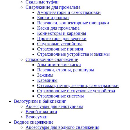
Скальные туфли
Снаряжение для промальпа
Амортизаторы и самостраховки
Блоки и ролики
Вертлюги, коннекторные площадки
Каски для промальпа
Коннекторы и карабины
Протекторы для веревки
Спусковые устройства
Страховочные привязи
Страховочные устройства и зажимы
Страховочное снаряжение
Альпинистские каски
Веревки, стропы, репшнуры
Зажимы
Карабины
Оттяжки, петли, лесенки, самостраховки
Страховочные и спусковые устройства
Страховочные системы
Велотуризм и байкпэкинг
Аксессуары для велотуризма
Велобагажники
Велосумки
Водное снаряжение
Аксессуары для водного снаряжения