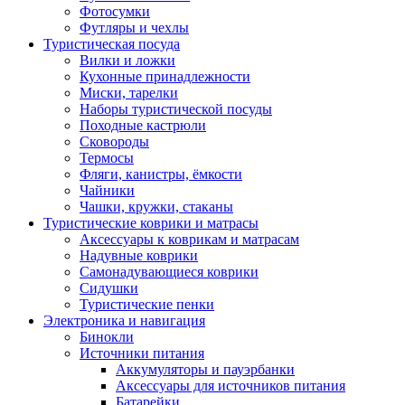
Фотосумки
Футляры и чехлы
Туристическая посуда
Вилки и ложки
Кухонные принадлежности
Миски, тарелки
Наборы туристической посуды
Походные кастрюли
Сковороды
Термосы
Фляги, канистры, ёмкости
Чайники
Чашки, кружки, стаканы
Туристические коврики и матрасы
Аксессуары к коврикам и матрасам
Надувные коврики
Самонадувающиеся коврики
Сидушки
Туристические пенки
Электроника и навигация
Бинокли
Источники питания
Аккумуляторы и пауэрбанки
Аксессуары для источников питания
Батарейки