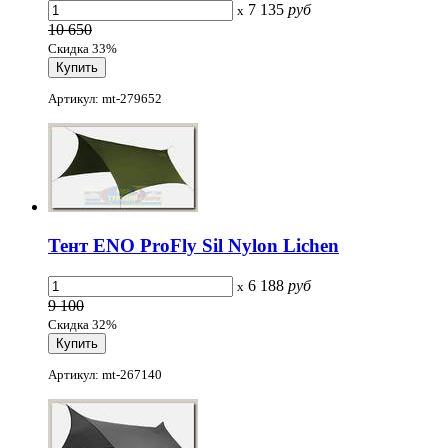
7 135
руб
x
10 650
Скидка 33%
Артикул: mt-279652
Тент ENO ProFly Sil Nylon Lichen
6 188
руб
x
9 100
Скидка 32%
Артикул: mt-267140