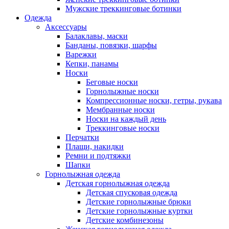
Мужские треккинговые ботинки
Одежда
Аксессуары
Балаклавы, маски
Банданы, повязки, шарфы
Варежки
Кепки, панамы
Носки
Беговые носки
Горнолыжные носки
Компрессионные носки, гетры, рукава
Мембранные носки
Носки на каждый день
Треккинговые носки
Перчатки
Плащи, накидки
Ремни и подтяжки
Шапки
Горнолыжная одежда
Детская горнолыжная одежда
Детская спусковая одежда
Детские горнолыжные брюки
Детские горнолыжные куртки
Детские комбинезоны