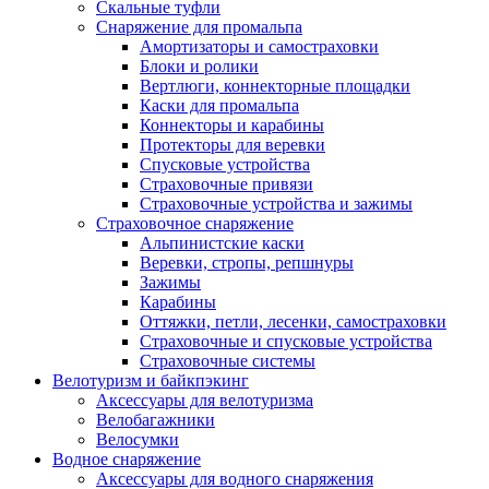
Скальные туфли
Снаряжение для промальпа
Амортизаторы и самостраховки
Блоки и ролики
Вертлюги, коннекторные площадки
Каски для промальпа
Коннекторы и карабины
Протекторы для веревки
Спусковые устройства
Страховочные привязи
Страховочные устройства и зажимы
Страховочное снаряжение
Альпинистские каски
Веревки, стропы, репшнуры
Зажимы
Карабины
Оттяжки, петли, лесенки, самостраховки
Страховочные и спусковые устройства
Страховочные системы
Велотуризм и байкпэкинг
Аксессуары для велотуризма
Велобагажники
Велосумки
Водное снаряжение
Аксессуары для водного снаряжения