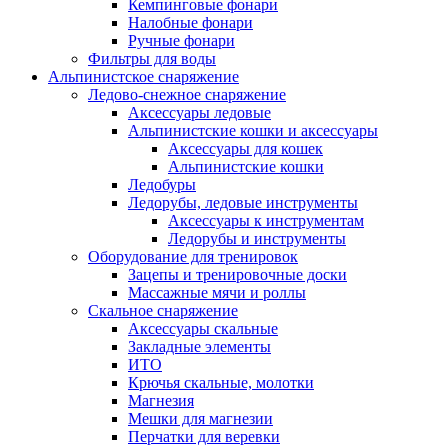
Кемпинговые фонари
Налобные фонари
Ручные фонари
Фильтры для воды
Альпинистское снаряжение
Ледово-снежное снаряжение
Аксессуары ледовые
Альпинистские кошки и аксессуары
Аксессуары для кошек
Альпинистские кошки
Ледобуры
Ледорубы, ледовые инструменты
Аксессуары к инструментам
Ледорубы и инструменты
Оборудование для тренировок
Зацепы и тренировочные доски
Массажные мячи и роллы
Скальное снаряжение
Аксессуары скальные
Закладные элементы
ИТО
Крючья скальные, молотки
Магнезия
Мешки для магнезии
Перчатки для веревки