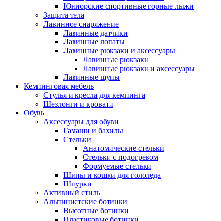
Юниорские спортивные горные лыжи
Защита тела
Лавинное снаряжение
Лавинные датчики
Лавинные лопаты
Лавинные рюкзаки и аксессуары
Лавинные рюкзаки
Лавинные рюкзаки и аксессуары
Лавинные щупы
Кемпинговая мебель
Стулья и кресла для кемпинга
Шезлонги и кровати
Обувь
Аксессуары для обуви
Гамаши и бахилы
Стельки
Анатомические стельки
Стельки с подогревом
Формуемые стельки
Шипы и кошки для гололеда
Шнурки
Активный стиль
Альпинистские ботинки
Высотные ботинки
Пластиковые ботинки