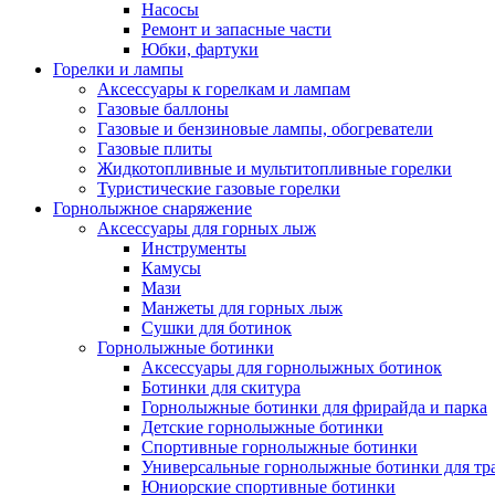
Насосы
Ремонт и запасные части
Юбки, фартуки
Горелки и лампы
Аксессуары к горелкам и лампам
Газовые баллоны
Газовые и бензиновые лампы, обогреватели
Газовые плиты
Жидкотопливные и мультитопливные горелки
Туристические газовые горелки
Горнолыжное снаряжение
Аксессуары для горных лыж
Инструменты
Камусы
Мази
Манжеты для горных лыж
Сушки для ботинок
Горнолыжные ботинки
Аксессуары для горнолыжных ботинок
Ботинки для скитура
Горнолыжные ботинки для фрирайда и парка
Детские горнолыжные ботинки
Спортивные горнолыжные ботинки
Универсальные горнолыжные ботинки для тр
Юниорские спортивные ботинки