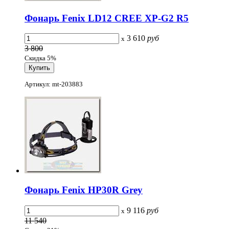
Фонарь Fenix LD12 CREE XP-G2 R5
3 610
руб
x
3 800
Скидка 5%
Артикул: mt-203883
Фонарь Fenix HP30R Grey
9 116
руб
x
11 540