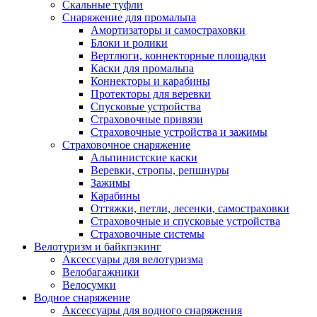
Скальные туфли
Снаряжение для промальпа
Амортизаторы и самостраховки
Блоки и ролики
Вертлюги, коннекторные площадки
Каски для промальпа
Коннекторы и карабины
Протекторы для веревки
Спусковые устройства
Страховочные привязи
Страховочные устройства и зажимы
Страховочное снаряжение
Альпинистские каски
Веревки, стропы, репшнуры
Зажимы
Карабины
Оттяжки, петли, лесенки, самостраховки
Страховочные и спусковые устройства
Страховочные системы
Велотуризм и байкпэкинг
Аксессуары для велотуризма
Велобагажники
Велосумки
Водное снаряжение
Аксессуары для водного снаряжения