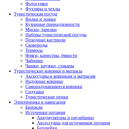
Фотосумки
Футляры и чехлы
Туристическая посуда
Вилки и ложки
Кухонные принадлежности
Миски, тарелки
Наборы туристической посуды
Походные кастрюли
Сковороды
Термосы
Фляги, канистры, ёмкости
Чайники
Чашки, кружки, стаканы
Туристические коврики и матрасы
Аксессуары к коврикам и матрасам
Надувные коврики
Самонадувающиеся коврики
Сидушки
Туристические пенки
Электроника и навигация
Бинокли
Источники питания
Аккумуляторы и пауэрбанки
Аксессуары для источников питания
Батарейки