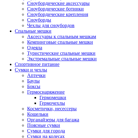
Сноубордические аксессуары
Сноубордические ботинки
Сноубордические крепления
Сноуборды
Чехлы для сноубордов
Спальные мешки
Аксессуары к спальным мешкам
Кемпинговые спальные мешки
Одеяла
Туристические спальные мешки
Экстремальные спальные мешки
Спортивное питание
Сумки и чехлы
Аптечки
Баулы
Боксы
Гермоснаряжение
Гермомешки
Гермочехлы
Косметички, несессеры
Кошельки
Органайзеры для багажа
Поясные сумки
Сумки для города
Сумки на колесах