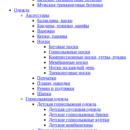
Мужские треккинговые ботинки
Одежда
Аксессуары
Балаклавы, маски
Банданы, повязки, шарфы
Варежки
Кепки, панамы
Носки
Беговые носки
Горнолыжные носки
Компрессионные носки, гетры, рукава
Мембранные носки
Носки на каждый день
Треккинговые носки
Перчатки
Плащи, накидки
Ремни и подтяжки
Шапки
Горнолыжная одежда
Детская горнолыжная одежда
Детская спусковая одежда
Детские горнолыжные брюки
Детские горнолыжные куртки
Детские комбинезоны