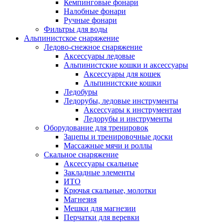
Кемпинговые фонари
Налобные фонари
Ручные фонари
Фильтры для воды
Альпинистское снаряжение
Ледово-снежное снаряжение
Аксессуары ледовые
Альпинистские кошки и аксессуары
Аксессуары для кошек
Альпинистские кошки
Ледобуры
Ледорубы, ледовые инструменты
Аксессуары к инструментам
Ледорубы и инструменты
Оборудование для тренировок
Зацепы и тренировочные доски
Массажные мячи и роллы
Скальное снаряжение
Аксессуары скальные
Закладные элементы
ИТО
Крючья скальные, молотки
Магнезия
Мешки для магнезии
Перчатки для веревки