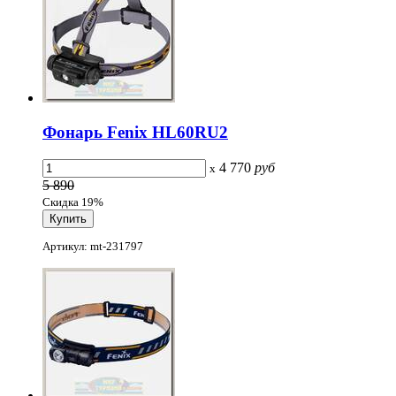
Фонарь Fenix HL60RU2
4 770
руб
x
5 890
Скидка 19%
Артикул: mt-231797