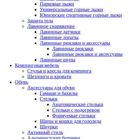
Парковые лыжи
Универсальные горные лыжи
Юниорские спортивные горные лыжи
Защита тела
Лавинное снаряжение
Лавинные датчики
Лавинные лопаты
Лавинные рюкзаки и аксессуары
Лавинные рюкзаки
Лавинные рюкзаки и аксессуары
Лавинные щупы
Кемпинговая мебель
Стулья и кресла для кемпинга
Шезлонги и кровати
Обувь
Аксессуары для обуви
Гамаши и бахилы
Стельки
Анатомические стельки
Стельки с подогревом
Формуемые стельки
Шипы и кошки для гололеда
Шнурки
Активный стиль
Альпинистские ботинки