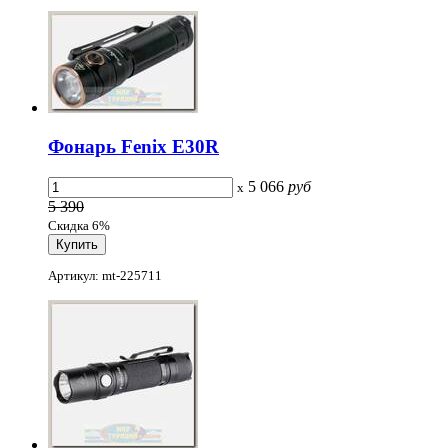
Фонарь Fenix E30R
5 066
руб
x
5 390
Скидка 6%
Артикул: mt-225711