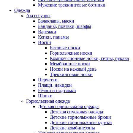
Мужские треккинговые ботинки
Одежда
Аксессуары
Балаклавы, маски
Банданы, повязки, шарфы
Варежки
Кепки, панамы
Носки
Беговые носки
Горнолыжные носки
Компрессионные носки, гетры, рукава
Мембранные носки
Носки на каждый день
Треккинговые носки
Перчатки
Плащи, накидки
Ремни и подтяжки
Шапки
Горнолыжная одежда
Детская горнолыжная одежда
Детская спусковая одежда
Детские горнолыжные брюки
Детские горнолыжные куртки
Детские комбинезоны