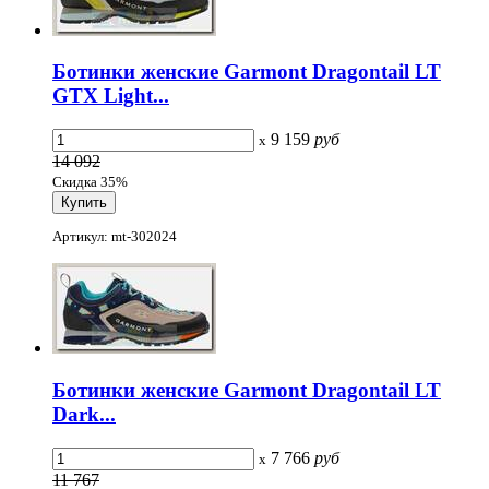
Ботинки женские Garmont Dragontail LT
GTX Light...
9 159
руб
x
14 092
Скидка 35%
Артикул: mt-302024
Ботинки женские Garmont Dragontail LT
Dark...
7 766
руб
x
11 767