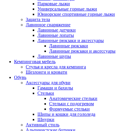
Парковые лыжи
Универсальные горные лыжи
Юниорские спортивные горные лыжи
Защита тела
Лавинное снаряжение
Лавинные датчики
Лавинные лопаты
Лавинные рюкзаки и аксессуары
Лавинные рюкзаки
Лавинные рюкзаки и аксессуары
Лавинные щупы
Кемпинговая мебель
Стулья и кресла для кемпинга
Шезлонги и кровати
Обувь
Аксессуары для обуви
Гамаши и бахилы
Стельки
Анатомические стельки
Стельки с подогревом
Формуемые стельки
Шипы и кошки для гололеда
Шнурки
Активный стиль
Альпинистские ботинки