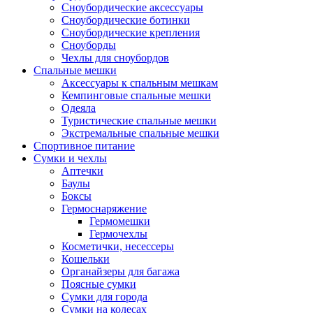
Сноубордические аксессуары
Сноубордические ботинки
Сноубордические крепления
Сноуборды
Чехлы для сноубордов
Спальные мешки
Аксессуары к спальным мешкам
Кемпинговые спальные мешки
Одеяла
Туристические спальные мешки
Экстремальные спальные мешки
Спортивное питание
Сумки и чехлы
Аптечки
Баулы
Боксы
Гермоснаряжение
Гермомешки
Гермочехлы
Косметички, несессеры
Кошельки
Органайзеры для багажа
Поясные сумки
Сумки для города
Сумки на колесах