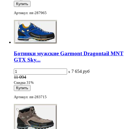
Артикул: mt-287965
Ботинки мужские Garmont Dragontail MNT
GTX Sky...
7 654
руб
x
11 094
Скидка 31%
Артикул: mt-283715