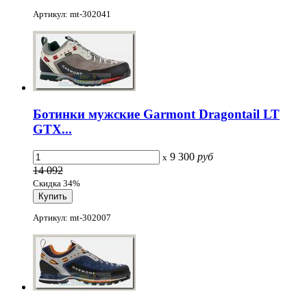
Артикул: mt-302041
Ботинки мужские Garmont Dragontail LT
GTX...
9 300
руб
x
14 092
Скидка 34%
Артикул: mt-302007