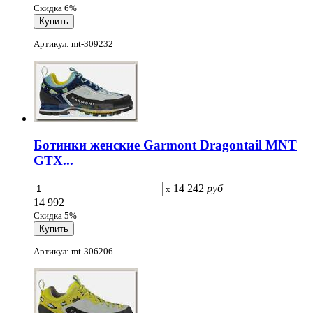
Скидка 6%
Артикул: mt-309232
Ботинки женские Garmont Dragontail MNT
GTX...
14 242
руб
x
14 992
Скидка 5%
Артикул: mt-306206