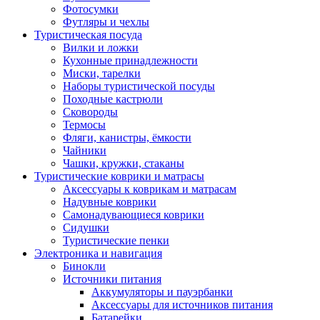
Фотосумки
Футляры и чехлы
Туристическая посуда
Вилки и ложки
Кухонные принадлежности
Миски, тарелки
Наборы туристической посуды
Походные кастрюли
Сковороды
Термосы
Фляги, канистры, ёмкости
Чайники
Чашки, кружки, стаканы
Туристические коврики и матрасы
Аксессуары к коврикам и матрасам
Надувные коврики
Самонадувающиеся коврики
Сидушки
Туристические пенки
Электроника и навигация
Бинокли
Источники питания
Аккумуляторы и пауэрбанки
Аксессуары для источников питания
Батарейки