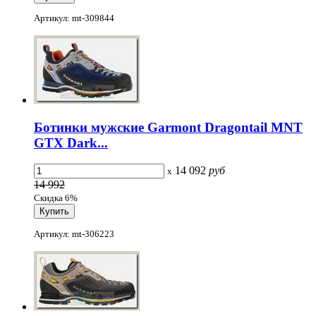
Артикул: mt-309844
Ботинки мужские Garmont Dragontail MNT
GTX Dark...
14 092
руб
x
14 992
Скидка 6%
Артикул: mt-306223