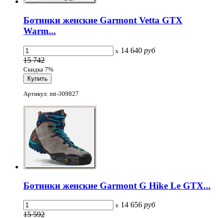
Ботинки женские Garmont Vetta GTX
Warm...
14 640
руб
x
15 742
Скидка 7%
Артикул: mt-309827
Ботинки женские Garmont G Hike Le GTX...
14 656
руб
x
15 592