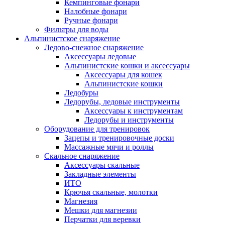
Кемпинговые фонари
Налобные фонари
Ручные фонари
Фильтры для воды
Альпинистское снаряжение
Ледово-снежное снаряжение
Аксессуары ледовые
Альпинистские кошки и аксессуары
Аксессуары для кошек
Альпинистские кошки
Ледобуры
Ледорубы, ледовые инструменты
Аксессуары к инструментам
Ледорубы и инструменты
Оборудование для тренировок
Зацепы и тренировочные доски
Массажные мячи и роллы
Скальное снаряжение
Аксессуары скальные
Закладные элементы
ИТО
Крючья скальные, молотки
Магнезия
Мешки для магнезии
Перчатки для веревки