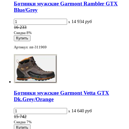
Ботинки мужские Garmont Rambler GTX
Blue/Grey
14 934
руб
x
16 233
Скидка 8%
Артикул: mt-311969
Ботинки мужские Garmont Vetta GTX
Dk.Grey/Orange
14 640
руб
x
15 742
Скидка 7%