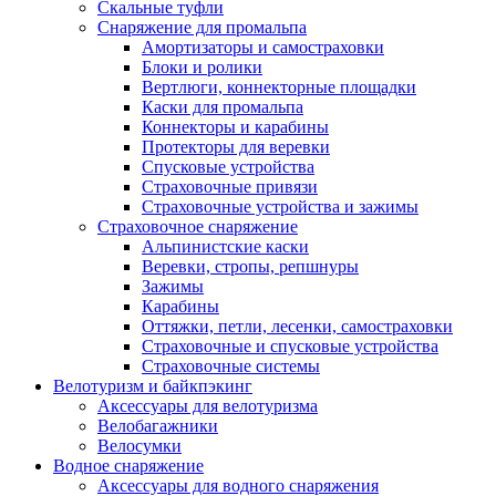
Скальные туфли
Снаряжение для промальпа
Амортизаторы и самостраховки
Блоки и ролики
Вертлюги, коннекторные площадки
Каски для промальпа
Коннекторы и карабины
Протекторы для веревки
Спусковые устройства
Страховочные привязи
Страховочные устройства и зажимы
Страховочное снаряжение
Альпинистские каски
Веревки, стропы, репшнуры
Зажимы
Карабины
Оттяжки, петли, лесенки, самостраховки
Страховочные и спусковые устройства
Страховочные системы
Велотуризм и байкпэкинг
Аксессуары для велотуризма
Велобагажники
Велосумки
Водное снаряжение
Аксессуары для водного снаряжения