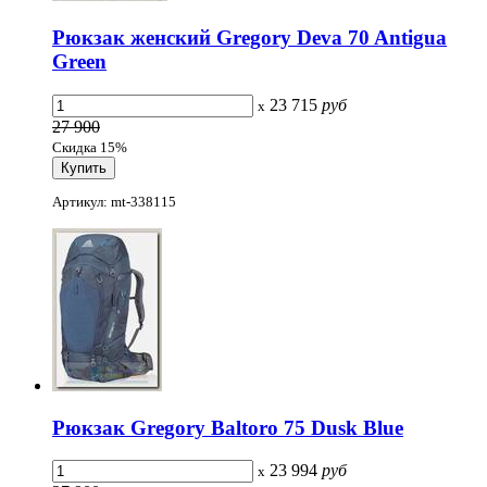
Рюкзак женский Gregory Deva 70 Antigua
Green
23 715
руб
x
27 900
Скидка 15%
Артикул: mt-338115
Рюкзак Gregory Baltoro 75 Dusk Blue
23 994
руб
x