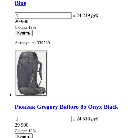
Blue
24 219
руб
x
29 900
Скидка 19%
Артикул: mt-339730
Рюкзак Gregory Baltoro 85 Onyx Black
24 518
руб
x
29 900
Скидка 18%