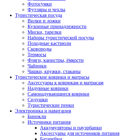
Фотосумки
Футляры и чехлы
Туристическая посуда
Вилки и ложки
Кухонные принадлежности
Миски, тарелки
Наборы туристической посуды
Походные кастрюли
Сковороды
Термосы
Фляги, канистры, ёмкости
Чайники
Чашки, кружки, стаканы
Туристические коврики и матрасы
Аксессуары к коврикам и матрасам
Надувные коврики
Самонадувающиеся коврики
Сидушки
Туристические пенки
Электроника и навигация
Бинокли
Источники питания
Аккумуляторы и пауэрбанки
Аксессуары для источников питания
Батарейки