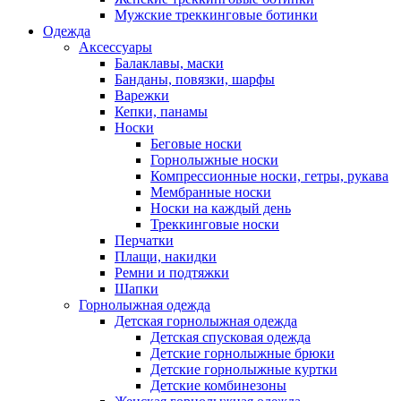
Мужские треккинговые ботинки
Одежда
Аксессуары
Балаклавы, маски
Банданы, повязки, шарфы
Варежки
Кепки, панамы
Носки
Беговые носки
Горнолыжные носки
Компрессионные носки, гетры, рукава
Мембранные носки
Носки на каждый день
Треккинговые носки
Перчатки
Плащи, накидки
Ремни и подтяжки
Шапки
Горнолыжная одежда
Детская горнолыжная одежда
Детская спусковая одежда
Детские горнолыжные брюки
Детские горнолыжные куртки
Детские комбинезоны