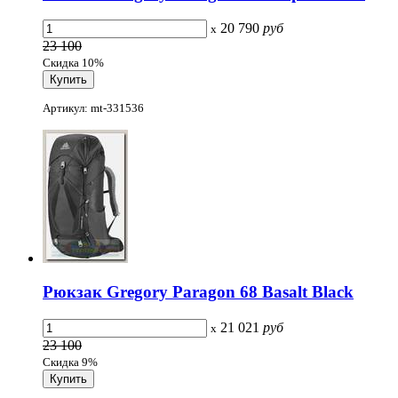
20 790
руб
x
23 100
Скидка 10%
Артикул: mt-331536
Рюкзак Gregory Paragon 68 Basalt Black
21 021
руб
x
23 100
Скидка 9%