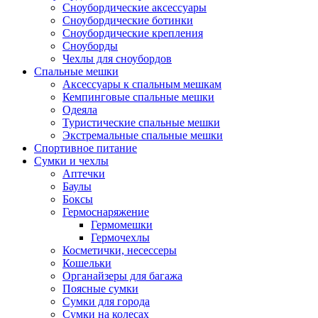
Сноубордические аксессуары
Сноубордические ботинки
Сноубордические крепления
Сноуборды
Чехлы для сноубордов
Спальные мешки
Аксессуары к спальным мешкам
Кемпинговые спальные мешки
Одеяла
Туристические спальные мешки
Экстремальные спальные мешки
Спортивное питание
Сумки и чехлы
Аптечки
Баулы
Боксы
Гермоснаряжение
Гермомешки
Гермочехлы
Косметички, несессеры
Кошельки
Органайзеры для багажа
Поясные сумки
Сумки для города
Сумки на колесах