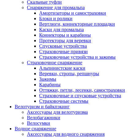
Скальные туфли
Снаряжение для промальпа
Амортизаторы и самостраховки
Блоки и ролики
Вертлюги, коннекторные площадки
Каски для промальпа
Коннекторы и карабины
Протекторы для веревки
Спусковые устройства
Страховочные привязи
Страховочные устройства и зажимы
Страховочное снаряжение
Альпинистские каски
Веревки, стропы, репшнуры
Зажимы
Карабины
Оттяжки, петли, лесенки, самостраховки
Страховочные и спусковые устройства
Страховочные системы
Велотуризм и байкпэкинг
Аксессуары для велотуризма
Велобагажники
Велосумки
Водное снаряжение
Аксессуары для водного снаряжения