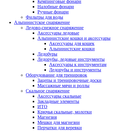
Кемпинговые фонари
Налобные фонари
Ручные фонари
Фильтры для воды
Альпинистское снаряжение
Ледово-снежное снаряжение
Аксессуары ледовые
Альпинистские кошки и аксессуары
Аксессуары для кошек
Альпинистские кошки
Ледобуры
Ледорубы, ледовые инструменты
Аксессуары к инструментам
Ледорубы и инструменты
Оборудование для тренировок
Зацепы и тренировочные доски
Массажные мячи и роллы
Скальное снаряжение
Аксессуары скальные
Закладные элементы
ИТО
Крючья скальные, молотки
Магнезия
Мешки для магнезии
Перчатки для веревки