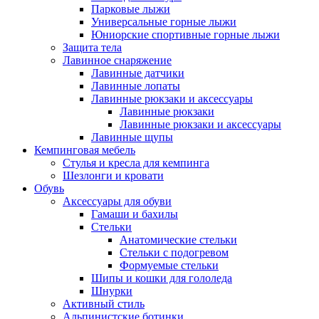
Парковые лыжи
Универсальные горные лыжи
Юниорские спортивные горные лыжи
Защита тела
Лавинное снаряжение
Лавинные датчики
Лавинные лопаты
Лавинные рюкзаки и аксессуары
Лавинные рюкзаки
Лавинные рюкзаки и аксессуары
Лавинные щупы
Кемпинговая мебель
Стулья и кресла для кемпинга
Шезлонги и кровати
Обувь
Аксессуары для обуви
Гамаши и бахилы
Стельки
Анатомические стельки
Стельки с подогревом
Формуемые стельки
Шипы и кошки для гололеда
Шнурки
Активный стиль
Альпинистские ботинки