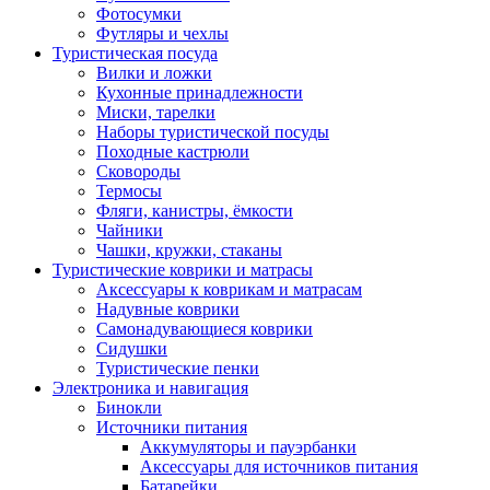
Фотосумки
Футляры и чехлы
Туристическая посуда
Вилки и ложки
Кухонные принадлежности
Миски, тарелки
Наборы туристической посуды
Походные кастрюли
Сковороды
Термосы
Фляги, канистры, ёмкости
Чайники
Чашки, кружки, стаканы
Туристические коврики и матрасы
Аксессуары к коврикам и матрасам
Надувные коврики
Самонадувающиеся коврики
Сидушки
Туристические пенки
Электроника и навигация
Бинокли
Источники питания
Аккумуляторы и пауэрбанки
Аксессуары для источников питания
Батарейки