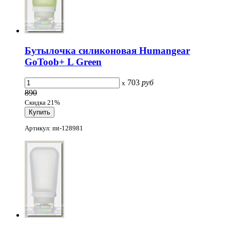
Бутылочка силиконовая Humangear
GoToob+ L Green
703
руб
x
890
Скидка 21%
Артикул: mt-128981