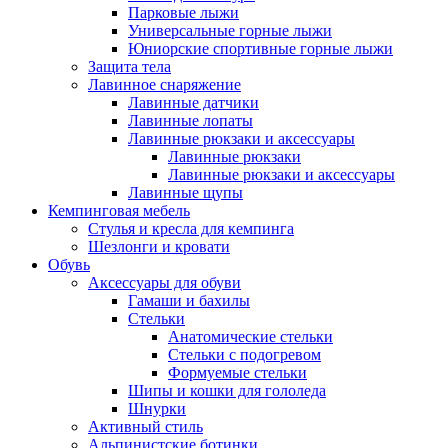
Парковые лыжи
Универсальные горные лыжи
Юниорские спортивные горные лыжи
Защита тела
Лавинное снаряжение
Лавинные датчики
Лавинные лопаты
Лавинные рюкзаки и аксессуары
Лавинные рюкзаки
Лавинные рюкзаки и аксессуары
Лавинные щупы
Кемпинговая мебель
Стулья и кресла для кемпинга
Шезлонги и кровати
Обувь
Аксессуары для обуви
Гамаши и бахилы
Стельки
Анатомические стельки
Стельки с подогревом
Формуемые стельки
Шипы и кошки для гололеда
Шнурки
Активный стиль
Альпинистские ботинки