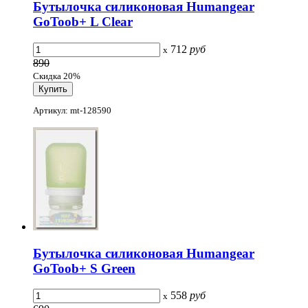
Бутылочка силиконовая Humangear
GoToob+ L Clear
712
руб
x
890
Скидка 20%
Артикул: mt-128590
Бутылочка силиконовая Humangear
GoToob+ S Green
558
руб
x