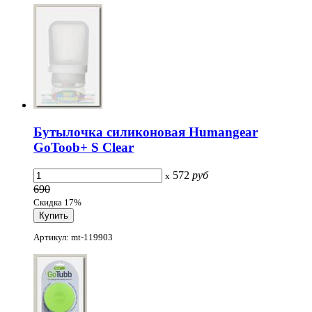
Бутылочка силиконовая Humangear
GoToob+ S Clear
572
руб
x
690
Скидка 17%
Артикул: mt-119903