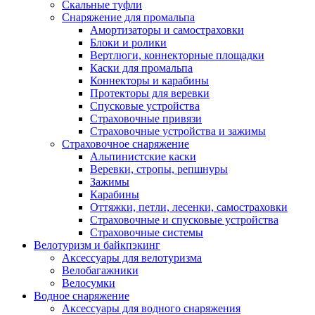
Скальные туфли
Снаряжение для промальпа
Амортизаторы и самостраховки
Блоки и ролики
Вертлюги, коннекторные площадки
Каски для промальпа
Коннекторы и карабины
Протекторы для веревки
Спусковые устройства
Страховочные привязи
Страховочные устройства и зажимы
Страховочное снаряжение
Альпинистские каски
Веревки, стропы, репшнуры
Зажимы
Карабины
Оттяжки, петли, лесенки, самостраховки
Страховочные и спусковые устройства
Страховочные системы
Велотуризм и байкпэкинг
Аксессуары для велотуризма
Велобагажники
Велосумки
Водное снаряжение
Аксессуары для водного снаряжения