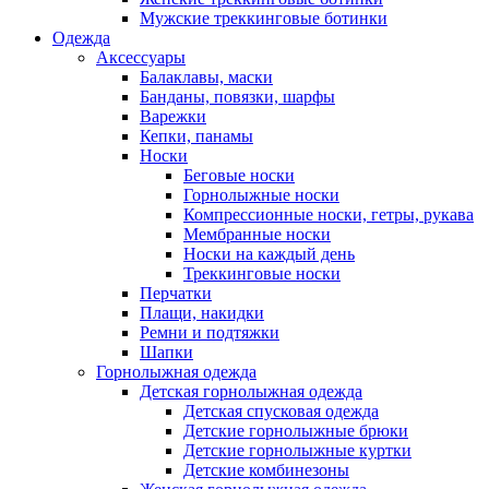
Мужские треккинговые ботинки
Одежда
Аксессуары
Балаклавы, маски
Банданы, повязки, шарфы
Варежки
Кепки, панамы
Носки
Беговые носки
Горнолыжные носки
Компрессионные носки, гетры, рукава
Мембранные носки
Носки на каждый день
Треккинговые носки
Перчатки
Плащи, накидки
Ремни и подтяжки
Шапки
Горнолыжная одежда
Детская горнолыжная одежда
Детская спусковая одежда
Детские горнолыжные брюки
Детские горнолыжные куртки
Детские комбинезоны