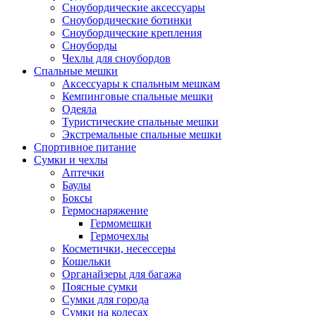
Сноубордические аксессуары
Сноубордические ботинки
Сноубордические крепления
Сноуборды
Чехлы для сноубордов
Спальные мешки
Аксессуары к спальным мешкам
Кемпинговые спальные мешки
Одеяла
Туристические спальные мешки
Экстремальные спальные мешки
Спортивное питание
Сумки и чехлы
Аптечки
Баулы
Боксы
Гермоснаряжение
Гермомешки
Гермочехлы
Косметички, несессеры
Кошельки
Органайзеры для багажа
Поясные сумки
Сумки для города
Сумки на колесах