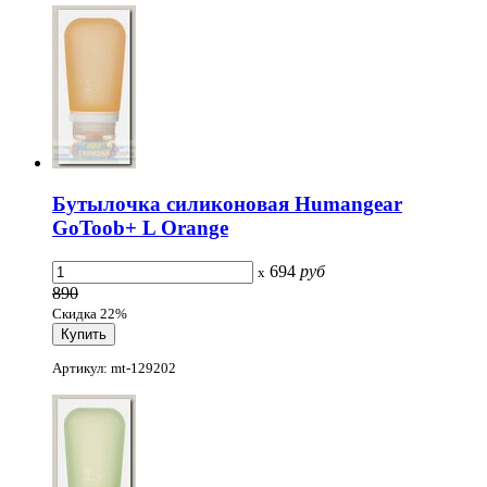
Бутылочка силиконовая Humangear
GoToob+ L Orange
694
руб
x
890
Скидка 22%
Артикул: mt-129202