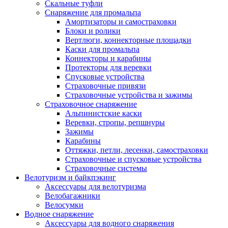
Скальные туфли
Снаряжение для промальпа
Амортизаторы и самостраховки
Блоки и ролики
Вертлюги, коннекторные площадки
Каски для промальпа
Коннекторы и карабины
Протекторы для веревки
Спусковые устройства
Страховочные привязи
Страховочные устройства и зажимы
Страховочное снаряжение
Альпинистские каски
Веревки, стропы, репшнуры
Зажимы
Карабины
Оттяжки, петли, лесенки, самостраховки
Страховочные и спусковые устройства
Страховочные системы
Велотуризм и байкпэкинг
Аксессуары для велотуризма
Велобагажники
Велосумки
Водное снаряжение
Аксессуары для водного снаряжения