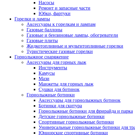
Насосы
Ремонт и запасные части
Юбки, фартуки
Горелки и лампы
Аксессуары к горелкам и лампам
Газовые баллоны
Газовые и бензиновые лампы, обогреватели
Газовые плиты
Жидкотопливные и мультитопливные горелки
Туристические газовые горелки
Горнолыжное снаряжение
Аксессуары для горных лыж
Инструменты
Камусы
Мази
Манжеты для горных лыж
Сушки для ботинок
Горнолыжные ботинки
Аксессуары для горнолыжных ботинок
Ботинки для скитура
Горнолыжные ботинки для фрирайда и парка
Детские горнолыжные ботинки
Спортивные горнолыжные ботинки
Универсальные горнолыжные ботинки для тр
Юниорские спортивные ботинки