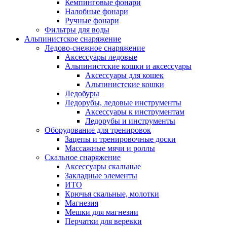
Кемпинговые фонари
Налобные фонари
Ручные фонари
Фильтры для воды
Альпинистское снаряжение
Ледово-снежное снаряжение
Аксессуары ледовые
Альпинистские кошки и аксессуары
Аксессуары для кошек
Альпинистские кошки
Ледобуры
Ледорубы, ледовые инструменты
Аксессуары к инструментам
Ледорубы и инструменты
Оборудование для тренировок
Зацепы и тренировочные доски
Массажные мячи и роллы
Скальное снаряжение
Аксессуары скальные
Закладные элементы
ИТО
Крючья скальные, молотки
Магнезия
Мешки для магнезии
Перчатки для веревки