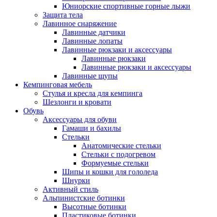
Юниорские спортивные горные лыжи
Защита тела
Лавинное снаряжение
Лавинные датчики
Лавинные лопаты
Лавинные рюкзаки и аксессуары
Лавинные рюкзаки
Лавинные рюкзаки и аксессуары
Лавинные щупы
Кемпинговая мебель
Стулья и кресла для кемпинга
Шезлонги и кровати
Обувь
Аксессуары для обуви
Гамаши и бахилы
Стельки
Анатомические стельки
Стельки с подогревом
Формуемые стельки
Шипы и кошки для гололеда
Шнурки
Активный стиль
Альпинистские ботинки
Высотные ботинки
Пластиковые ботинки