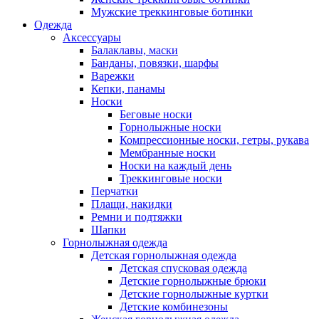
Мужские треккинговые ботинки
Одежда
Аксессуары
Балаклавы, маски
Банданы, повязки, шарфы
Варежки
Кепки, панамы
Носки
Беговые носки
Горнолыжные носки
Компрессионные носки, гетры, рукава
Мембранные носки
Носки на каждый день
Треккинговые носки
Перчатки
Плащи, накидки
Ремни и подтяжки
Шапки
Горнолыжная одежда
Детская горнолыжная одежда
Детская спусковая одежда
Детские горнолыжные брюки
Детские горнолыжные куртки
Детские комбинезоны