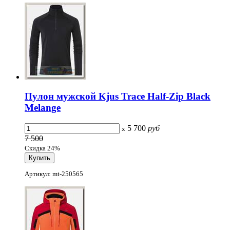
Пулон мужской Kjus Trace Half-Zip Black
Melange
5 700
руб
x
7 500
Скидка 24%
Артикул: mt-250565