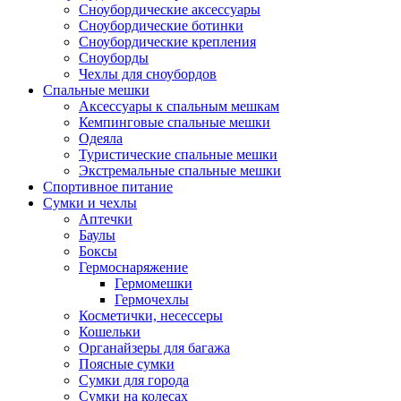
Сноубордические аксессуары
Сноубордические ботинки
Сноубордические крепления
Сноуборды
Чехлы для сноубордов
Спальные мешки
Аксессуары к спальным мешкам
Кемпинговые спальные мешки
Одеяла
Туристические спальные мешки
Экстремальные спальные мешки
Спортивное питание
Сумки и чехлы
Аптечки
Баулы
Боксы
Гермоснаряжение
Гермомешки
Гермочехлы
Косметички, несессеры
Кошельки
Органайзеры для багажа
Поясные сумки
Сумки для города
Сумки на колесах