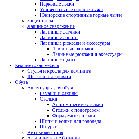
Парковые лыжи
Универсальные горные лыжи
Юниорские спортивные горные лыжи
Защита тела
Лавинное снаряжение
Лавинные датчики
Лавинные лопаты
Лавинные рюкзаки и аксессуары
Лавинные рюкзаки
Лавинные рюкзаки и аксессуары
Лавинные щупы
Кемпинговая мебель
Стулья и кресла для кемпинга
Шезлонги и кровати
Обувь
Аксессуары для обуви
Гамаши и бахилы
Стельки
Анатомические стельки
Стельки с подогревом
Формуемые стельки
Шипы и кошки для гололеда
Шнурки
Активный стиль
Альпинистские ботинки