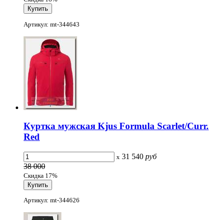
Артикул: mt-344643
Куртка мужская Kjus Formula Scarlet/Curr.
Red
31 540
руб
x
38 000
Скидка 17%
Артикул: mt-344626