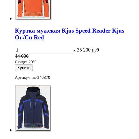
Куртка мужская Kjus Speed Reader Kjus
Or./Cu Red
35 200
руб
x
44 000
Скидка 20%
Артикул: mt-346870