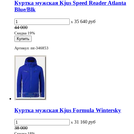
Куртка мужская Kjus Speed Reader Atlanta
Blue/Blk
35 640
руб
x
44 000
Скидка 19%
Артикул: mt-346853
Куртка мужская Kjus Formula Wintersky
31 160
руб
x
38 000
Скидка 18%