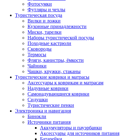
Фотосумки
Футляры и чехлы
Туристическая посуда
Вилки и ложки
Кухонные принадлежности
Миски, тарелки
Наборы туристической посуды
Походные кастрюли
Сковороды
Термосы
Фляги, канистры, ёмкости
Чайники
Чашки, кружки, стаканы
Туристические коврики и матрасы
Аксессуары к коврикам и матрасам
Надувные коврики
Самонадувающиеся коврики
Сидушки
Туристические пенки
Электроника и навигация
Бинокли
Источники питания
Аккумуляторы и пауэрбанки
Аксессуары для источников питания
Батарейки