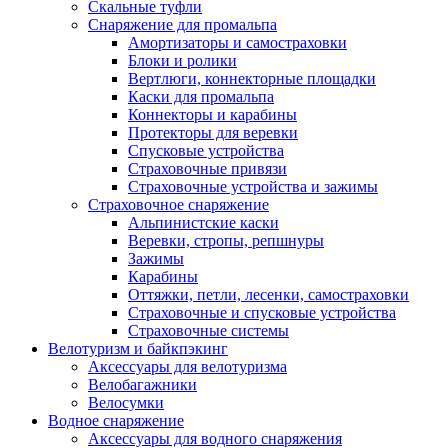
Скальные туфли
Снаряжение для промальпа
Амортизаторы и самостраховки
Блоки и ролики
Вертлюги, коннекторные площадки
Каски для промальпа
Коннекторы и карабины
Протекторы для веревки
Спусковые устройства
Страховочные привязи
Страховочные устройства и зажимы
Страховочное снаряжение
Альпинистские каски
Веревки, стропы, репшнуры
Зажимы
Карабины
Оттяжки, петли, лесенки, самостраховки
Страховочные и спусковые устройства
Страховочные системы
Велотуризм и байкпэкинг
Аксессуары для велотуризма
Велобагажники
Велосумки
Водное снаряжение
Аксессуары для водного снаряжения