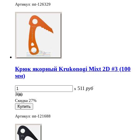
Артикул: mt-126329
Крюк якорный Krukonogi Mixt 2D #3 (100
мм)
511
руб
x
700
Скидка 27%
Артикул: mt-121688