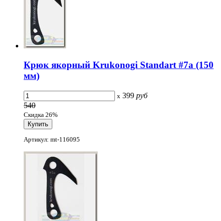
Крюк якорный Krukonogi Standart #7а (150
мм)
399
руб
x
540
Скидка 26%
Артикул: mt-116095