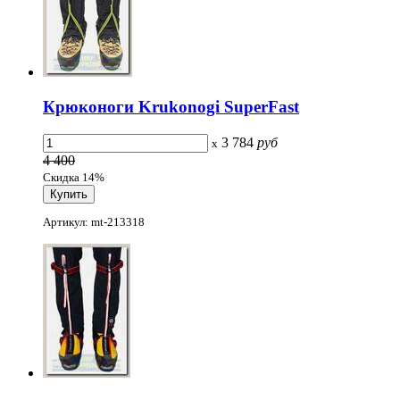
Крюконоги Krukonogi SuperFast
3 784
руб
x
4 400
Скидка 14%
Артикул: mt-213318