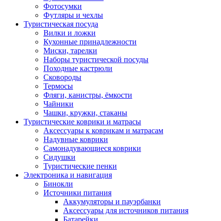
Фотосумки
Футляры и чехлы
Туристическая посуда
Вилки и ложки
Кухонные принадлежности
Миски, тарелки
Наборы туристической посуды
Походные кастрюли
Сковороды
Термосы
Фляги, канистры, ёмкости
Чайники
Чашки, кружки, стаканы
Туристические коврики и матрасы
Аксессуары к коврикам и матрасам
Надувные коврики
Самонадувающиеся коврики
Сидушки
Туристические пенки
Электроника и навигация
Бинокли
Источники питания
Аккумуляторы и пауэрбанки
Аксессуары для источников питания
Батарейки