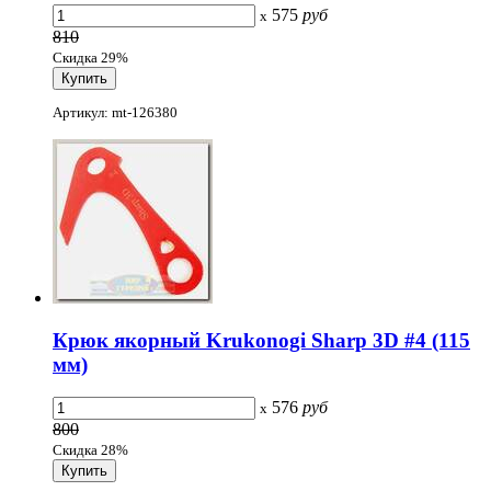
575
руб
x
810
Скидка 29%
Артикул: mt-126380
Крюк якорный Krukonogi Sharp 3D #4 (115
мм)
576
руб
x
800
Скидка 28%