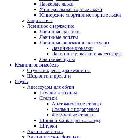
Парковые лыжи
Универсальные горные лыжи
Юниорские спортивные горные лыжи
Защита тела
Лавинное снаряжение
Лавинные датчики
Лавинные лопаты
Лавинные рюкзаки и аксессуары
Лавинные рюкзаки
Лавинные рюкзаки и аксессуары
Лавинные щупы
Кемпинговая мебель
Стулья и кресла для кемпинга
Шезлонги и кровати
Обувь
Аксессуары для обуви
Гамаши и бахилы
Стельки
Анатомические стельки
Стельки с подогревом
Формуемые стельки
Шипы и кошки для гололеда
Шнурки
Активный стиль
Альпинистские ботинки