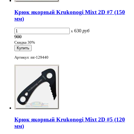
Крюк якорный Krukonogi Mixt 2D #7 (150
мм)
630
руб
x
900
Скидка 30%
Артикул: mt-129440
Крюк якорный Krukonogi Mixt 2D #5 (120
мм)