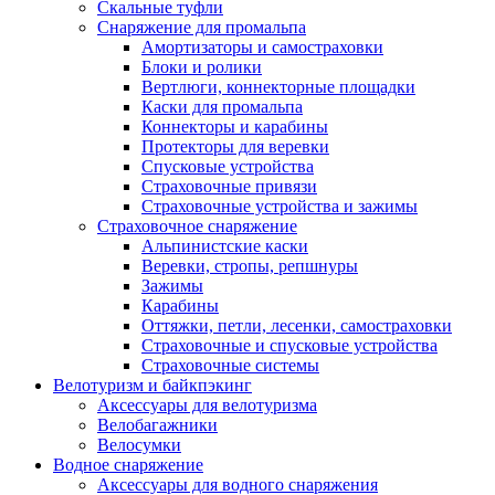
Скальные туфли
Снаряжение для промальпа
Амортизаторы и самостраховки
Блоки и ролики
Вертлюги, коннекторные площадки
Каски для промальпа
Коннекторы и карабины
Протекторы для веревки
Спусковые устройства
Страховочные привязи
Страховочные устройства и зажимы
Страховочное снаряжение
Альпинистские каски
Веревки, стропы, репшнуры
Зажимы
Карабины
Оттяжки, петли, лесенки, самостраховки
Страховочные и спусковые устройства
Страховочные системы
Велотуризм и байкпэкинг
Аксессуары для велотуризма
Велобагажники
Велосумки
Водное снаряжение
Аксессуары для водного снаряжения