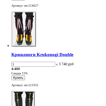
Артикул: mt-214627
Крюконоги Krukonogi Double
3 740
руб
x
4 400
Скидка 15%
Артикул: mt-213352