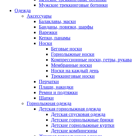
Мужские треккинговые ботинки
Одежда
Аксессуары
Балаклавы, маски
Банданы, повязки, шарфы
Варежки
Кепки, панамы
Носки
Беговые носки
Горнолыжные носки
Компрессионные носки, гетры, рукава
Мембранные носки
Носки на каждый день
Треккинговые носки
Перчатки
Плащи, накидки
Ремни и подтяжки
Шапки
Горнолыжная одежда
Детская горнолыжная одежда
Детская спусковая одежда
Детские горнолыжные брюки
Детские горнолыжные куртки
Детские комбинезоны