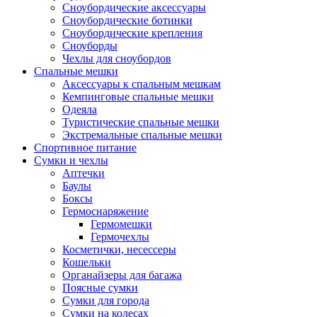
Сноубордические аксессуары
Сноубордические ботинки
Сноубордические крепления
Сноуборды
Чехлы для сноубордов
Спальные мешки
Аксессуары к спальным мешкам
Кемпинговые спальные мешки
Одеяла
Туристические спальные мешки
Экстремальные спальные мешки
Спортивное питание
Сумки и чехлы
Аптечки
Баулы
Боксы
Гермоснаряжение
Гермомешки
Гермочехлы
Косметички, несессеры
Кошельки
Органайзеры для багажа
Поясные сумки
Сумки для города
Сумки на колесах