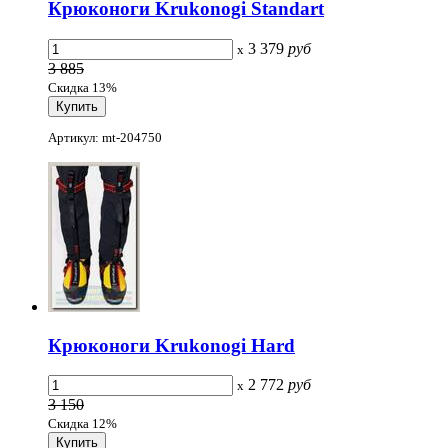
Крюконоги Krukonogi Standart
3 379
руб
x
3 885
Скидка 13%
Артикул: mt-204750
Крюконоги Krukonogi Hard
2 772
руб
x
3 150
Скидка 12%