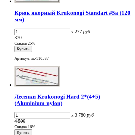
Крюк якорный Krukonogi Standart #5а (120
мм)
277
руб
x
370
Скидка 25%
Артикул: mt-110587
Лесенки Krukonogi Hard 2*(4+5)
(Aluminium-nylon)
3 780
руб
x
4 500
Скидка 16%