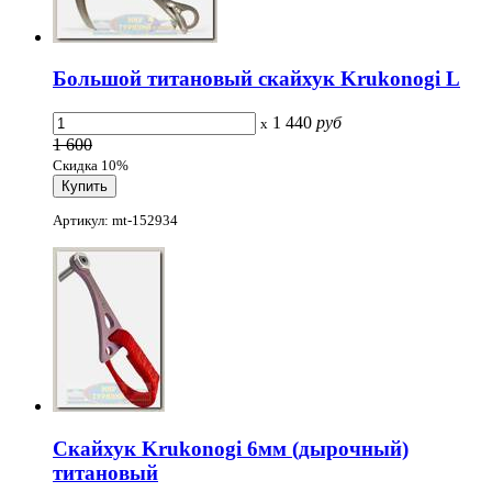
Большой титановый скайхук Krukonogi L
1 440
руб
x
1 600
Скидка 10%
Артикул: mt-152934
Скайхук Krukonogi 6мм (дырочный)
титановый