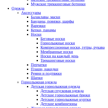
Мужские треккинговые ботинки
Одежда
Аксессуары
Балаклавы, маски
Банданы, повязки, шарфы
Варежки
Кепки, панамы
Носки
Беговые носки
Горнолыжные носки
Компрессионные носки, гетры, рукава
Мембранные носки
Носки на каждый день
Треккинговые носки
Перчатки
Плащи, накидки
Ремни и подтяжки
Шапки
Горнолыжная одежда
Детская горнолыжная одежда
Детская спусковая одежда
Детские горнолыжные брюки
Детские горнолыжные куртки
Детские комбинезоны