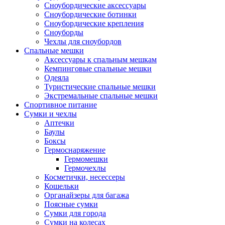
Сноубордические аксессуары
Сноубордические ботинки
Сноубордические крепления
Сноуборды
Чехлы для сноубордов
Спальные мешки
Аксессуары к спальным мешкам
Кемпинговые спальные мешки
Одеяла
Туристические спальные мешки
Экстремальные спальные мешки
Спортивное питание
Сумки и чехлы
Аптечки
Баулы
Боксы
Гермоснаряжение
Гермомешки
Гермочехлы
Косметички, несессеры
Кошельки
Органайзеры для багажа
Поясные сумки
Сумки для города
Сумки на колесах