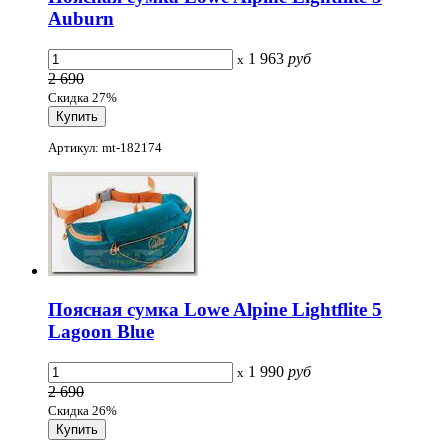
Auburn
1 963
руб
x
2 690
Скидка 27%
Артикул: mt-182174
Поясная сумка Lowe Alpine Lightflite 5
Lagoon Blue
1 990
руб
x
2 690
Скидка 26%