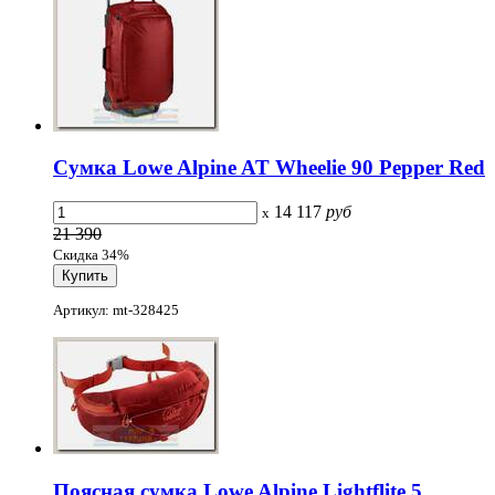
Сумка Lowe Alpine AT Wheelie 90 Pepper Red
14 117
руб
x
21 390
Скидка 34%
Артикул: mt-328425
Поясная сумка Lowe Alpine Lightflite 5