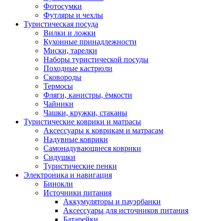
Фотосумки
Футляры и чехлы
Туристическая посуда
Вилки и ложки
Кухонные принадлежности
Миски, тарелки
Наборы туристической посуды
Походные кастрюли
Сковороды
Термосы
Фляги, канистры, ёмкости
Чайники
Чашки, кружки, стаканы
Туристические коврики и матрасы
Аксессуары к коврикам и матрасам
Надувные коврики
Самонадувающиеся коврики
Сидушки
Туристические пенки
Электроника и навигация
Бинокли
Источники питания
Аккумуляторы и пауэрбанки
Аксессуары для источников питания
Батарейки