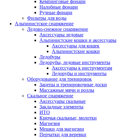
Кемпинговые фонари
Налобные фонари
Ручные фонари
Фильтры для воды
Альпинистское снаряжение
Ледово-снежное снаряжение
Аксессуары ледовые
Альпинистские кошки и аксессуары
Аксессуары для кошек
Альпинистские кошки
Ледобуры
Ледорубы, ледовые инструменты
Аксессуары к инструментам
Ледорубы и инструменты
Оборудование для тренировок
Зацепы и тренировочные доски
Массажные мячи и роллы
Скальное снаряжение
Аксессуары скальные
Закладные элементы
ИТО
Крючья скальные, молотки
Магнезия
Мешки для магнезии
Перчатки для веревки