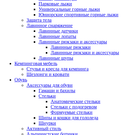
Парковые лыжи
Универсальные горные лыжи
Юниорские спортивные горные лыжи
Защита тела
Лавинное снаряжение
Лавинные датчики
Лавинные лопаты
Лавинные рюкзаки и аксессуары
Лавинные рюкзаки
Лавинные рюкзаки и аксессуары
Лавинные щупы
Кемпинговая мебель
Стулья и кресла для кемпинга
Шезлонги и кровати
Обувь
Аксессуары для обуви
Гамаши и бахилы
Стельки
Анатомические стельки
Стельки с подогревом
Формуемые стельки
Шипы и кошки для гололеда
Шнурки
Активный стиль
Альпинистские ботинки