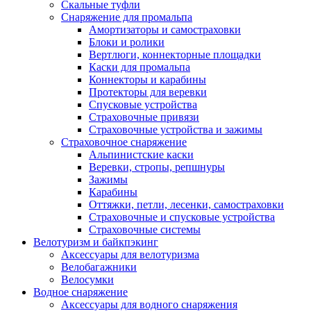
Скальные туфли
Снаряжение для промальпа
Амортизаторы и самостраховки
Блоки и ролики
Вертлюги, коннекторные площадки
Каски для промальпа
Коннекторы и карабины
Протекторы для веревки
Спусковые устройства
Страховочные привязи
Страховочные устройства и зажимы
Страховочное снаряжение
Альпинистские каски
Веревки, стропы, репшнуры
Зажимы
Карабины
Оттяжки, петли, лесенки, самостраховки
Страховочные и спусковые устройства
Страховочные системы
Велотуризм и байкпэкинг
Аксессуары для велотуризма
Велобагажники
Велосумки
Водное снаряжение
Аксессуары для водного снаряжения