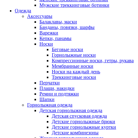
Мужские треккинговые ботинки
Одежда
Аксессуары
Балаклавы, маски
Банданы, повязки, шарфы
Варежки
Кепки, панамы
Носки
Беговые носки
Горнолыжные носки
Компрессионные носки, гетры, рукава
Мембранные носки
Носки на каждый день
Треккинговые носки
Перчатки
Плащи, накидки
Ремни и подтяжки
Шапки
Горнолыжная одежда
Детская горнолыжная одежда
Детская спусковая одежда
Детские горнолыжные брюки
Детские горнолыжные куртки
Детские комбинезоны