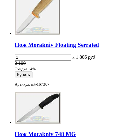
Нож Morakniv Floating Serrated
1 806
руб
x
2 100
Скидка 14%
Артикул: mt-167367
Нож Morakniv 748 MG