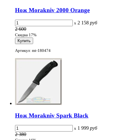
Нож Morakniv 2000 Orange
2 158
руб
x
2 600
Скидка 17%
Артикул: mt-180474
Нож Morakniv Spark Black
1 999
руб
x
2 380