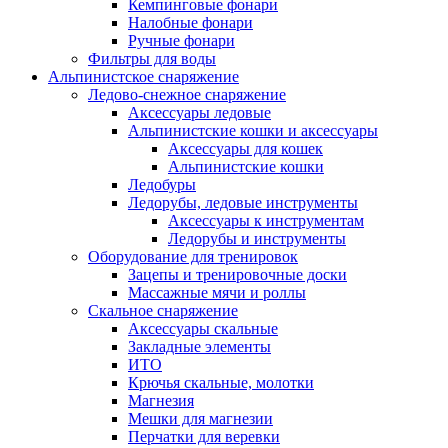
Кемпинговые фонари
Налобные фонари
Ручные фонари
Фильтры для воды
Альпинистское снаряжение
Ледово-снежное снаряжение
Аксессуары ледовые
Альпинистские кошки и аксессуары
Аксессуары для кошек
Альпинистские кошки
Ледобуры
Ледорубы, ледовые инструменты
Аксессуары к инструментам
Ледорубы и инструменты
Оборудование для тренировок
Зацепы и тренировочные доски
Массажные мячи и роллы
Скальное снаряжение
Аксессуары скальные
Закладные элементы
ИТО
Крючья скальные, молотки
Магнезия
Мешки для магнезии
Перчатки для веревки