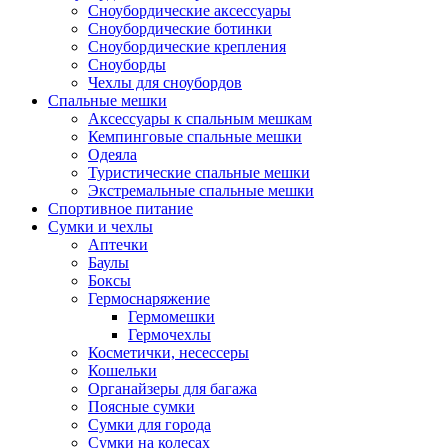
Сноубордические аксессуары
Сноубордические ботинки
Сноубордические крепления
Сноуборды
Чехлы для сноубордов
Спальные мешки
Аксессуары к спальным мешкам
Кемпинговые спальные мешки
Одеяла
Туристические спальные мешки
Экстремальные спальные мешки
Спортивное питание
Сумки и чехлы
Аптечки
Баулы
Боксы
Гермоснаряжение
Гермомешки
Гермочехлы
Косметички, несессеры
Кошельки
Органайзеры для багажа
Поясные сумки
Сумки для города
Сумки на колесах