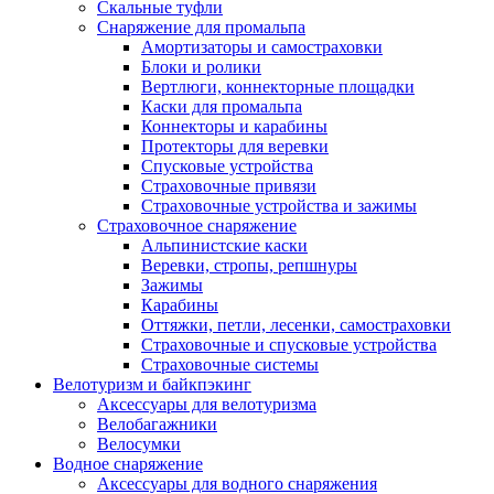
Скальные туфли
Снаряжение для промальпа
Амортизаторы и самостраховки
Блоки и ролики
Вертлюги, коннекторные площадки
Каски для промальпа
Коннекторы и карабины
Протекторы для веревки
Спусковые устройства
Страховочные привязи
Страховочные устройства и зажимы
Страховочное снаряжение
Альпинистские каски
Веревки, стропы, репшнуры
Зажимы
Карабины
Оттяжки, петли, лесенки, самостраховки
Страховочные и спусковые устройства
Страховочные системы
Велотуризм и байкпэкинг
Аксессуары для велотуризма
Велобагажники
Велосумки
Водное снаряжение
Аксессуары для водного снаряжения