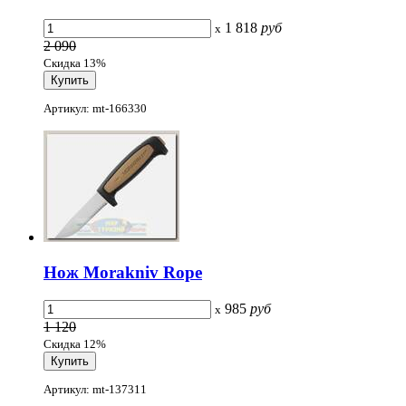
1 818
руб
x
2 090
Скидка 13%
Артикул: mt-166330
Нож Morakniv Rope
985
руб
x
1 120
Скидка 12%
Артикул: mt-137311