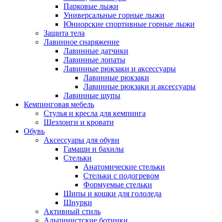
Парковые лыжи
Универсальные горные лыжи
Юниорские спортивные горные лыжи
Защита тела
Лавинное снаряжение
Лавинные датчики
Лавинные лопаты
Лавинные рюкзаки и аксессуары
Лавинные рюкзаки
Лавинные рюкзаки и аксессуары
Лавинные щупы
Кемпинговая мебель
Стулья и кресла для кемпинга
Шезлонги и кровати
Обувь
Аксессуары для обуви
Гамаши и бахилы
Стельки
Анатомические стельки
Стельки с подогревом
Формуемые стельки
Шипы и кошки для гололеда
Шнурки
Активный стиль
Альпинистские ботинки