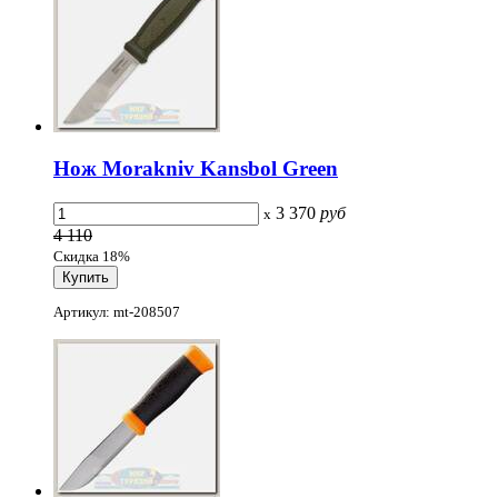
Нож Morakniv Kansbol Green
3 370
руб
x
4 110
Скидка 18%
Артикул: mt-208507