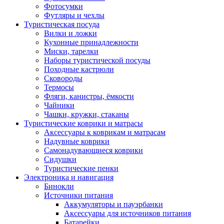
Фотосумки
Футляры и чехлы
Туристическая посуда
Вилки и ложки
Кухонные принадлежности
Миски, тарелки
Наборы туристической посуды
Походные кастрюли
Сковороды
Термосы
Фляги, канистры, ёмкости
Чайники
Чашки, кружки, стаканы
Туристические коврики и матрасы
Аксессуары к коврикам и матрасам
Надувные коврики
Самонадувающиеся коврики
Сидушки
Туристические пенки
Электроника и навигация
Бинокли
Источники питания
Аккумуляторы и пауэрбанки
Аксессуары для источников питания
Батарейки