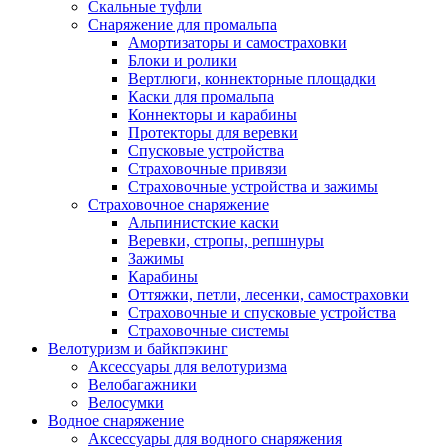
Скальные туфли
Снаряжение для промальпа
Амортизаторы и самостраховки
Блоки и ролики
Вертлюги, коннекторные площадки
Каски для промальпа
Коннекторы и карабины
Протекторы для веревки
Спусковые устройства
Страховочные привязи
Страховочные устройства и зажимы
Страховочное снаряжение
Альпинистские каски
Веревки, стропы, репшнуры
Зажимы
Карабины
Оттяжки, петли, лесенки, самостраховки
Страховочные и спусковые устройства
Страховочные системы
Велотуризм и байкпэкинг
Аксессуары для велотуризма
Велобагажники
Велосумки
Водное снаряжение
Аксессуары для водного снаряжения