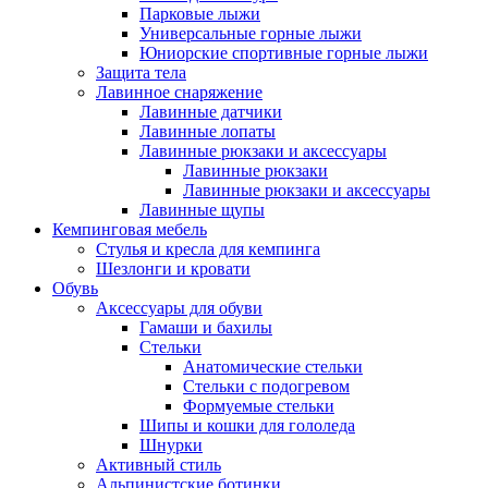
Парковые лыжи
Универсальные горные лыжи
Юниорские спортивные горные лыжи
Защита тела
Лавинное снаряжение
Лавинные датчики
Лавинные лопаты
Лавинные рюкзаки и аксессуары
Лавинные рюкзаки
Лавинные рюкзаки и аксессуары
Лавинные щупы
Кемпинговая мебель
Стулья и кресла для кемпинга
Шезлонги и кровати
Обувь
Аксессуары для обуви
Гамаши и бахилы
Стельки
Анатомические стельки
Стельки с подогревом
Формуемые стельки
Шипы и кошки для гололеда
Шнурки
Активный стиль
Альпинистские ботинки