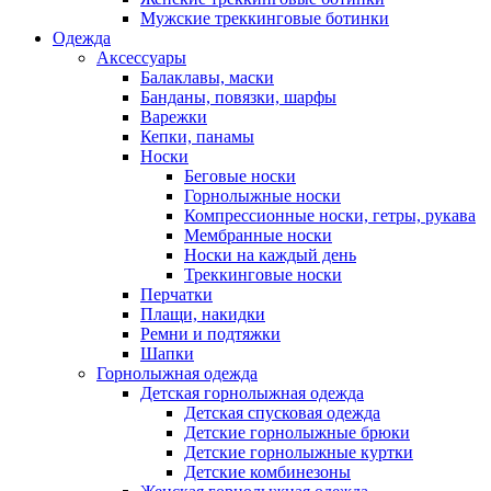
Мужские треккинговые ботинки
Одежда
Аксессуары
Балаклавы, маски
Банданы, повязки, шарфы
Варежки
Кепки, панамы
Носки
Беговые носки
Горнолыжные носки
Компрессионные носки, гетры, рукава
Мембранные носки
Носки на каждый день
Треккинговые носки
Перчатки
Плащи, накидки
Ремни и подтяжки
Шапки
Горнолыжная одежда
Детская горнолыжная одежда
Детская спусковая одежда
Детские горнолыжные брюки
Детские горнолыжные куртки
Детские комбинезоны