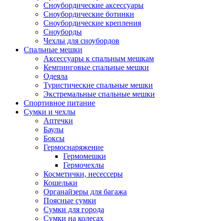
Сноубордические аксессуары
Сноубордические ботинки
Сноубордические крепления
Сноуборды
Чехлы для сноубордов
Спальные мешки
Аксессуары к спальным мешкам
Кемпинговые спальные мешки
Одеяла
Туристические спальные мешки
Экстремальные спальные мешки
Спортивное питание
Сумки и чехлы
Аптечки
Баулы
Боксы
Гермоснаряжение
Гермомешки
Гермочехлы
Косметички, несессеры
Кошельки
Органайзеры для багажа
Поясные сумки
Сумки для города
Сумки на колесах