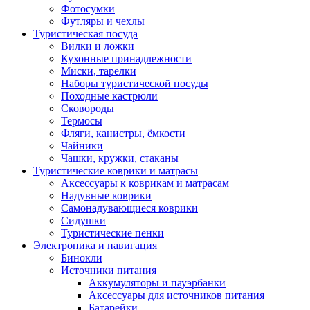
Фотосумки
Футляры и чехлы
Туристическая посуда
Вилки и ложки
Кухонные принадлежности
Миски, тарелки
Наборы туристической посуды
Походные кастрюли
Сковороды
Термосы
Фляги, канистры, ёмкости
Чайники
Чашки, кружки, стаканы
Туристические коврики и матрасы
Аксессуары к коврикам и матрасам
Надувные коврики
Самонадувающиеся коврики
Сидушки
Туристические пенки
Электроника и навигация
Бинокли
Источники питания
Аккумуляторы и пауэрбанки
Аксессуары для источников питания
Батарейки