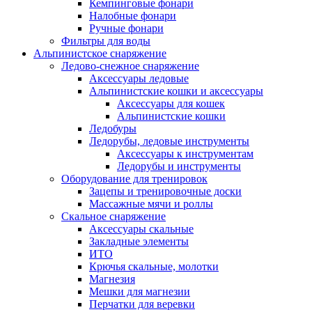
Кемпинговые фонари
Налобные фонари
Ручные фонари
Фильтры для воды
Альпинистское снаряжение
Ледово-снежное снаряжение
Аксессуары ледовые
Альпинистские кошки и аксессуары
Аксессуары для кошек
Альпинистские кошки
Ледобуры
Ледорубы, ледовые инструменты
Аксессуары к инструментам
Ледорубы и инструменты
Оборудование для тренировок
Зацепы и тренировочные доски
Массажные мячи и роллы
Скальное снаряжение
Аксессуары скальные
Закладные элементы
ИТО
Крючья скальные, молотки
Магнезия
Мешки для магнезии
Перчатки для веревки