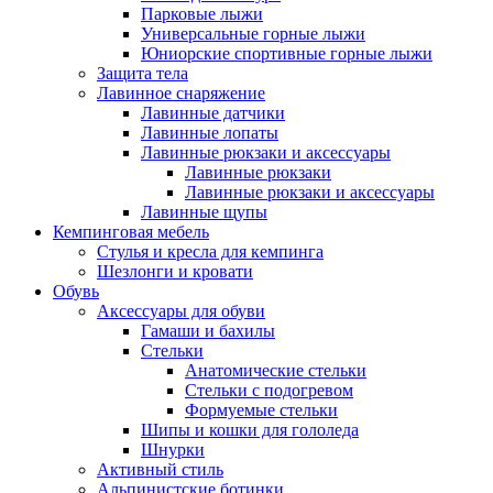
Парковые лыжи
Универсальные горные лыжи
Юниорские спортивные горные лыжи
Защита тела
Лавинное снаряжение
Лавинные датчики
Лавинные лопаты
Лавинные рюкзаки и аксессуары
Лавинные рюкзаки
Лавинные рюкзаки и аксессуары
Лавинные щупы
Кемпинговая мебель
Стулья и кресла для кемпинга
Шезлонги и кровати
Обувь
Аксессуары для обуви
Гамаши и бахилы
Стельки
Анатомические стельки
Стельки с подогревом
Формуемые стельки
Шипы и кошки для гололеда
Шнурки
Активный стиль
Альпинистские ботинки