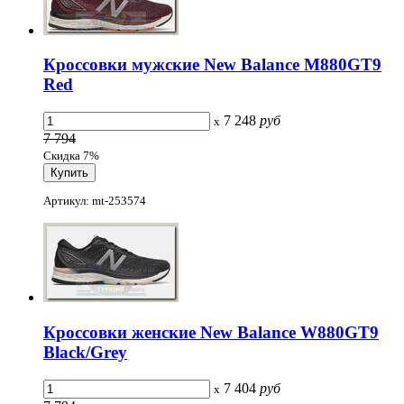
Кроссовки мужские New Balance M880GT9
Red
7 248
руб
x
7 794
Скидка 7%
Артикул: mt-253574
Кроссовки женские New Balance W880GT9
Black/Grey
7 404
руб
x