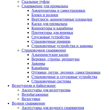
Скальные туфли
Снаряжение для промальпа
Амортизаторы и самостраховки
Блоки и ролики
Вертлюги, коннекторные площадки
Каски для промальпа
Коннекторы и карабины
Протекторы для веревки
Спусковые устройства
Страховочные привязи
Страховочные устройства и зажимы
Страховочное снаряжение
Альпинистские каски
Веревки, стропы, репшнуры
Зажимы
Карабины
Оттяжки, петли, лесенки, самостраховки
Страховочные и спусковые устройства
Страховочные системы
Велотуризм и байкпэкинг
Аксессуары для велотуризма
Велобагажники
Велосумки
Водное снаряжение
Аксессуары для водного снаряжения