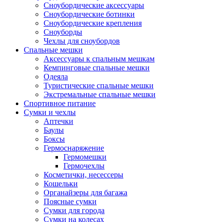
Сноубордические аксессуары
Сноубордические ботинки
Сноубордические крепления
Сноуборды
Чехлы для сноубордов
Спальные мешки
Аксессуары к спальным мешкам
Кемпинговые спальные мешки
Одеяла
Туристические спальные мешки
Экстремальные спальные мешки
Спортивное питание
Сумки и чехлы
Аптечки
Баулы
Боксы
Гермоснаряжение
Гермомешки
Гермочехлы
Косметички, несессеры
Кошельки
Органайзеры для багажа
Поясные сумки
Сумки для города
Сумки на колесах