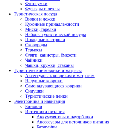
Фотосумки
Футляры и чехлы
Туристическая посуда
Вилки и ложки
Кухонные принадлежности
Миски, тарелки
Наборы туристической посуды
Походные кастрюли
Сковороды
Термосы
Фляги, канистры, ёмкости
Чайники
Чашки, кружки, стаканы
Туристические коврики и матрасы
Аксессуары к коврикам и матрасам
Надувные коврики
Самонадувающиеся коврики
Сидушки
Туристические пенки
Электроника и навигация
Бинокли
Источники питания
Аккумуляторы и пауэрбанки
Аксессуары для источников питания
Батарейки