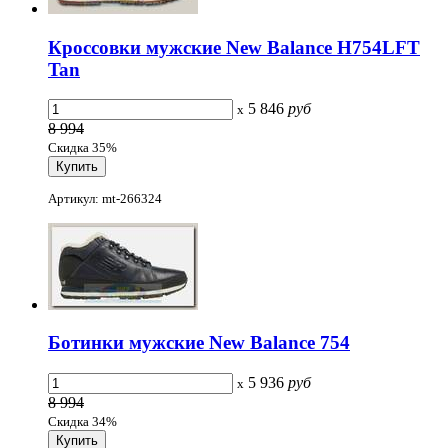
Кроссовки мужские New Balance H754LFT
Tan
5 846
руб
x
8 994
Скидка 35%
Артикул: mt-266324
Ботинки мужские New Balance 754
5 936
руб
x
8 994
Скидка 34%