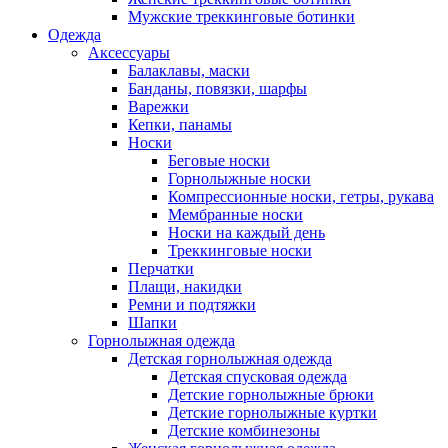
Мужские треккинговые ботинки
Одежда
Аксессуары
Балаклавы, маски
Банданы, повязки, шарфы
Варежки
Кепки, панамы
Носки
Беговые носки
Горнолыжные носки
Компрессионные носки, гетры, рукава
Мембранные носки
Носки на каждый день
Треккинговые носки
Перчатки
Плащи, накидки
Ремни и подтяжки
Шапки
Горнолыжная одежда
Детская горнолыжная одежда
Детская спусковая одежда
Детские горнолыжные брюки
Детские горнолыжные куртки
Детские комбинезоны