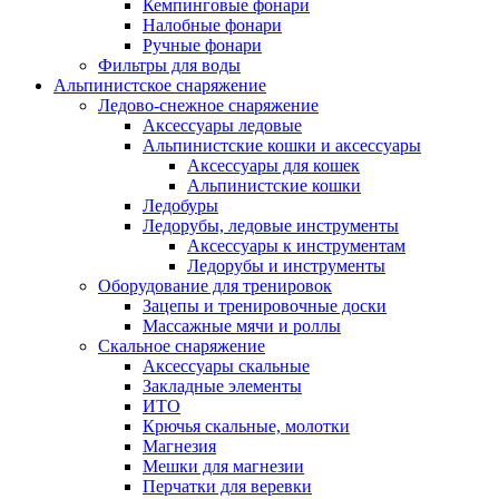
Кемпинговые фонари
Налобные фонари
Ручные фонари
Фильтры для воды
Альпинистское снаряжение
Ледово-снежное снаряжение
Аксессуары ледовые
Альпинистские кошки и аксессуары
Аксессуары для кошек
Альпинистские кошки
Ледобуры
Ледорубы, ледовые инструменты
Аксессуары к инструментам
Ледорубы и инструменты
Оборудование для тренировок
Зацепы и тренировочные доски
Массажные мячи и роллы
Скальное снаряжение
Аксессуары скальные
Закладные элементы
ИТО
Крючья скальные, молотки
Магнезия
Мешки для магнезии
Перчатки для веревки