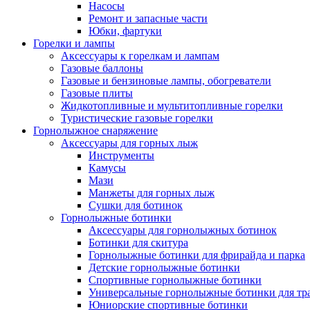
Насосы
Ремонт и запасные части
Юбки, фартуки
Горелки и лампы
Аксессуары к горелкам и лампам
Газовые баллоны
Газовые и бензиновые лампы, обогреватели
Газовые плиты
Жидкотопливные и мультитопливные горелки
Туристические газовые горелки
Горнолыжное снаряжение
Аксессуары для горных лыж
Инструменты
Камусы
Мази
Манжеты для горных лыж
Сушки для ботинок
Горнолыжные ботинки
Аксессуары для горнолыжных ботинок
Ботинки для скитура
Горнолыжные ботинки для фрирайда и парка
Детские горнолыжные ботинки
Спортивные горнолыжные ботинки
Универсальные горнолыжные ботинки для тр
Юниорские спортивные ботинки