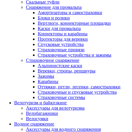
Скальные туфли
Снаряжение для промальпа
Амортизаторы и самостраховки
Блоки и ролики
Вертлюги, коннекторные площадки
Каски для промальпа
Коннекторы и карабины
Протекторы для веревки
Спусковые устройства
Страховочные привязи
Страховочные устройства и зажимы
Страховочное снаряжение
Альпинистские каски
Веревки, стропы, репшнуры
Зажимы
Карабины
Оттяжки, петли, лесенки, самостраховки
Страховочные и спусковые устройства
Страховочные системы
Велотуризм и байкпэкинг
Аксессуары для велотуризма
Велобагажники
Велосумки
Водное снаряжение
Аксессуары для водного снаряжения