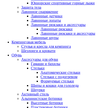
Юниорские спортивные горные лыжи
Защита тела
Лавинное снаряжение
Лавинные датчики
Лавинные лопаты
Лавинные рюкзаки и аксессуары
Лавинные рюкзаки
Лавинные рюкзаки и аксессуары
Лавинные щупы
Кемпинговая мебель
Стулья и кресла для кемпинга
Шезлонги и кровати
Обувь
Аксессуары для обуви
Гамаши и бахилы
Стельки
Анатомические стельки
Стельки с подогревом
Формуемые стельки
Шипы и кошки для гололеда
Шнурки
Активный стиль
Альпинистские ботинки
Высотные ботинки
Пластиковые ботинки