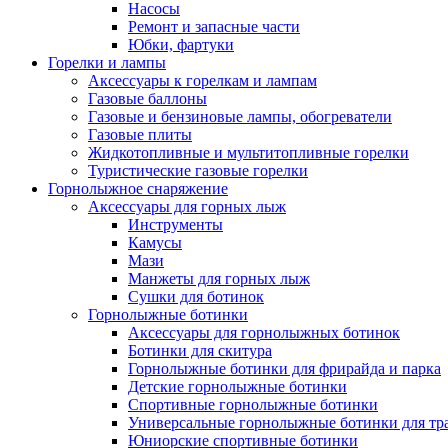
Насосы
Ремонт и запасные части
Юбки, фартуки
Горелки и лампы
Аксессуары к горелкам и лампам
Газовые баллоны
Газовые и бензиновые лампы, обогреватели
Газовые плиты
Жидкотопливные и мультитопливные горелки
Туристические газовые горелки
Горнолыжное снаряжение
Аксессуары для горных лыж
Инструменты
Камусы
Мази
Манжеты для горных лыж
Сушки для ботинок
Горнолыжные ботинки
Аксессуары для горнолыжных ботинок
Ботинки для скитура
Горнолыжные ботинки для фрирайда и парка
Детские горнолыжные ботинки
Спортивные горнолыжные ботинки
Универсальные горнолыжные ботинки для тр
Юниорские спортивные ботинки