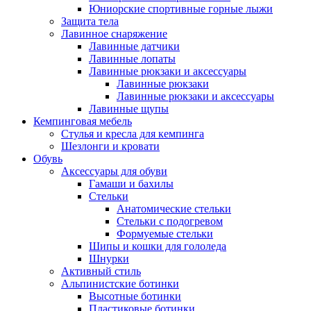
Юниорские спортивные горные лыжи
Защита тела
Лавинное снаряжение
Лавинные датчики
Лавинные лопаты
Лавинные рюкзаки и аксессуары
Лавинные рюкзаки
Лавинные рюкзаки и аксессуары
Лавинные щупы
Кемпинговая мебель
Стулья и кресла для кемпинга
Шезлонги и кровати
Обувь
Аксессуары для обуви
Гамаши и бахилы
Стельки
Анатомические стельки
Стельки с подогревом
Формуемые стельки
Шипы и кошки для гололеда
Шнурки
Активный стиль
Альпинистские ботинки
Высотные ботинки
Пластиковые ботинки