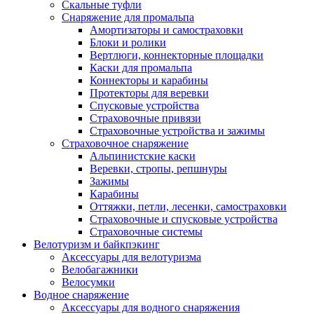
Скальные туфли
Снаряжение для промальпа
Амортизаторы и самостраховки
Блоки и ролики
Вертлюги, коннекторные площадки
Каски для промальпа
Коннекторы и карабины
Протекторы для веревки
Спусковые устройства
Страховочные привязи
Страховочные устройства и зажимы
Страховочное снаряжение
Альпинистские каски
Веревки, стропы, репшнуры
Зажимы
Карабины
Оттяжки, петли, лесенки, самостраховки
Страховочные и спусковые устройства
Страховочные системы
Велотуризм и байкпэкинг
Аксессуары для велотуризма
Велобагажники
Велосумки
Водное снаряжение
Аксессуары для водного снаряжения