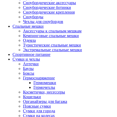
Сноубордические аксессуары
Сноубордические ботинки
Сноубордические крепления
Сноуборды
Чехлы для сноубордов
Спальные мешки
Аксессуары к спальным мешкам
Кемпинговые спальные мешки
Одеяла
Туристические спальные мешки
Экстремальные спальные мешки
Спортивное питание
Сумки и чехлы
Аптечки
Баулы
Боксы
Гермоснаряжение
Гермомешки
Гермочехлы
Косметички, несессеры
Кошельки
Органайзеры для багажа
Поясные сумки
Сумки для города
Сумки на колесах