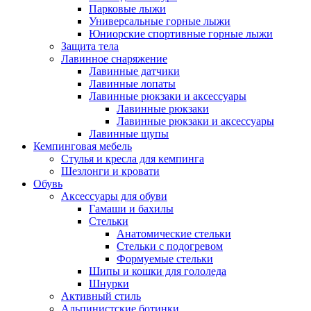
Парковые лыжи
Универсальные горные лыжи
Юниорские спортивные горные лыжи
Защита тела
Лавинное снаряжение
Лавинные датчики
Лавинные лопаты
Лавинные рюкзаки и аксессуары
Лавинные рюкзаки
Лавинные рюкзаки и аксессуары
Лавинные щупы
Кемпинговая мебель
Стулья и кресла для кемпинга
Шезлонги и кровати
Обувь
Аксессуары для обуви
Гамаши и бахилы
Стельки
Анатомические стельки
Стельки с подогревом
Формуемые стельки
Шипы и кошки для гололеда
Шнурки
Активный стиль
Альпинистские ботинки