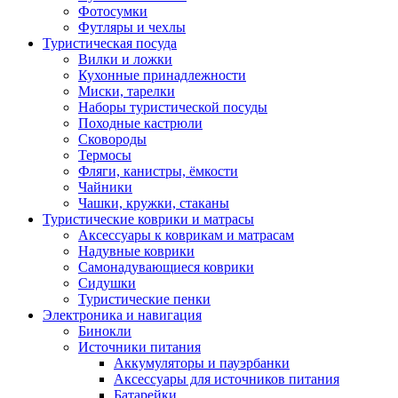
Фотосумки
Футляры и чехлы
Туристическая посуда
Вилки и ложки
Кухонные принадлежности
Миски, тарелки
Наборы туристической посуды
Походные кастрюли
Сковороды
Термосы
Фляги, канистры, ёмкости
Чайники
Чашки, кружки, стаканы
Туристические коврики и матрасы
Аксессуары к коврикам и матрасам
Надувные коврики
Самонадувающиеся коврики
Сидушки
Туристические пенки
Электроника и навигация
Бинокли
Источники питания
Аккумуляторы и пауэрбанки
Аксессуары для источников питания
Батарейки