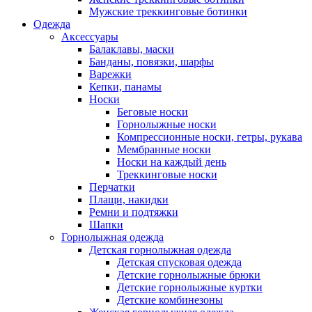
Мужские треккинговые ботинки
Одежда
Аксессуары
Балаклавы, маски
Банданы, повязки, шарфы
Варежки
Кепки, панамы
Носки
Беговые носки
Горнолыжные носки
Компрессионные носки, гетры, рукава
Мембранные носки
Носки на каждый день
Треккинговые носки
Перчатки
Плащи, накидки
Ремни и подтяжки
Шапки
Горнолыжная одежда
Детская горнолыжная одежда
Детская спусковая одежда
Детские горнолыжные брюки
Детские горнолыжные куртки
Детские комбинезоны