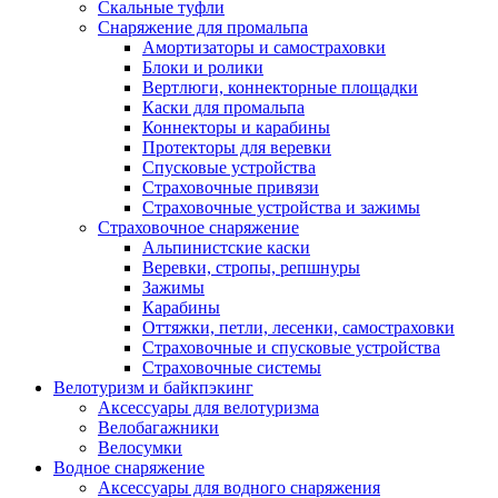
Скальные туфли
Снаряжение для промальпа
Амортизаторы и самостраховки
Блоки и ролики
Вертлюги, коннекторные площадки
Каски для промальпа
Коннекторы и карабины
Протекторы для веревки
Спусковые устройства
Страховочные привязи
Страховочные устройства и зажимы
Страховочное снаряжение
Альпинистские каски
Веревки, стропы, репшнуры
Зажимы
Карабины
Оттяжки, петли, лесенки, самостраховки
Страховочные и спусковые устройства
Страховочные системы
Велотуризм и байкпэкинг
Аксессуары для велотуризма
Велобагажники
Велосумки
Водное снаряжение
Аксессуары для водного снаряжения