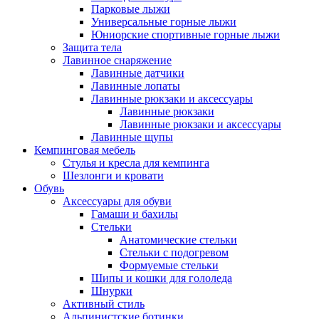
Парковые лыжи
Универсальные горные лыжи
Юниорские спортивные горные лыжи
Защита тела
Лавинное снаряжение
Лавинные датчики
Лавинные лопаты
Лавинные рюкзаки и аксессуары
Лавинные рюкзаки
Лавинные рюкзаки и аксессуары
Лавинные щупы
Кемпинговая мебель
Стулья и кресла для кемпинга
Шезлонги и кровати
Обувь
Аксессуары для обуви
Гамаши и бахилы
Стельки
Анатомические стельки
Стельки с подогревом
Формуемые стельки
Шипы и кошки для гололеда
Шнурки
Активный стиль
Альпинистские ботинки