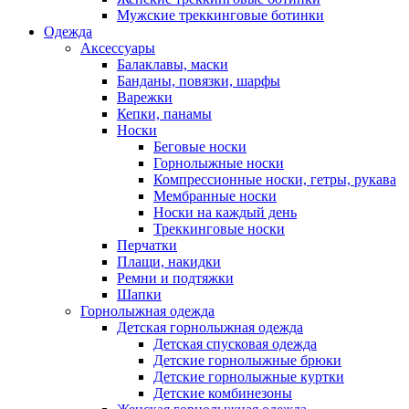
Мужские треккинговые ботинки
Одежда
Аксессуары
Балаклавы, маски
Банданы, повязки, шарфы
Варежки
Кепки, панамы
Носки
Беговые носки
Горнолыжные носки
Компрессионные носки, гетры, рукава
Мембранные носки
Носки на каждый день
Треккинговые носки
Перчатки
Плащи, накидки
Ремни и подтяжки
Шапки
Горнолыжная одежда
Детская горнолыжная одежда
Детская спусковая одежда
Детские горнолыжные брюки
Детские горнолыжные куртки
Детские комбинезоны