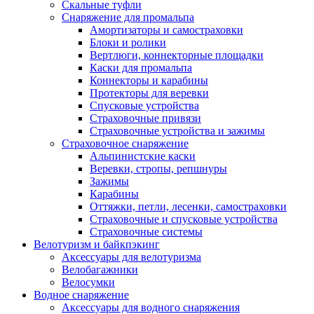
Скальные туфли
Снаряжение для промальпа
Амортизаторы и самостраховки
Блоки и ролики
Вертлюги, коннекторные площадки
Каски для промальпа
Коннекторы и карабины
Протекторы для веревки
Спусковые устройства
Страховочные привязи
Страховочные устройства и зажимы
Страховочное снаряжение
Альпинистские каски
Веревки, стропы, репшнуры
Зажимы
Карабины
Оттяжки, петли, лесенки, самостраховки
Страховочные и спусковые устройства
Страховочные системы
Велотуризм и байкпэкинг
Аксессуары для велотуризма
Велобагажники
Велосумки
Водное снаряжение
Аксессуары для водного снаряжения