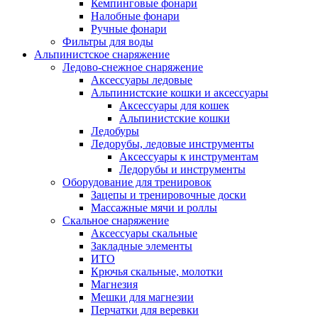
Кемпинговые фонари
Налобные фонари
Ручные фонари
Фильтры для воды
Альпинистское снаряжение
Ледово-снежное снаряжение
Аксессуары ледовые
Альпинистские кошки и аксессуары
Аксессуары для кошек
Альпинистские кошки
Ледобуры
Ледорубы, ледовые инструменты
Аксессуары к инструментам
Ледорубы и инструменты
Оборудование для тренировок
Зацепы и тренировочные доски
Массажные мячи и роллы
Скальное снаряжение
Аксессуары скальные
Закладные элементы
ИТО
Крючья скальные, молотки
Магнезия
Мешки для магнезии
Перчатки для веревки