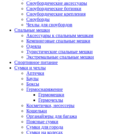
Сноубордические аксессуары
Сноубордические ботинки
Сноубордические крепления
Сноуборды
Чехлы для сноубордов
Спальные мешки
Аксессуары к спальным мешкам
Кемпинговые спальные мешки
Одеяла
Туристические спальные мешки
Экстремальные спальные мешки
Спортивное питание
Сумки и чехлы
Аптечки
Баулы
Боксы
Гермоснаряжение
Гермомешки
Гермочехлы
Косметички, несессеры
Кошельки
Органайзеры для багажа
Поясные сумки
Сумки для города
Сумки на колесах