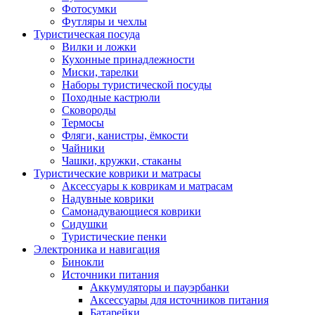
Фотосумки
Футляры и чехлы
Туристическая посуда
Вилки и ложки
Кухонные принадлежности
Миски, тарелки
Наборы туристической посуды
Походные кастрюли
Сковороды
Термосы
Фляги, канистры, ёмкости
Чайники
Чашки, кружки, стаканы
Туристические коврики и матрасы
Аксессуары к коврикам и матрасам
Надувные коврики
Самонадувающиеся коврики
Сидушки
Туристические пенки
Электроника и навигация
Бинокли
Источники питания
Аккумуляторы и пауэрбанки
Аксессуары для источников питания
Батарейки