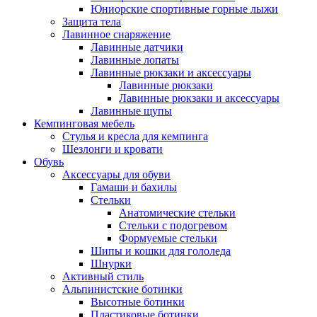
Юниорские спортивные горные лыжи
Защита тела
Лавинное снаряжение
Лавинные датчики
Лавинные лопаты
Лавинные рюкзаки и аксессуары
Лавинные рюкзаки
Лавинные рюкзаки и аксессуары
Лавинные щупы
Кемпинговая мебель
Стулья и кресла для кемпинга
Шезлонги и кровати
Обувь
Аксессуары для обуви
Гамаши и бахилы
Стельки
Анатомические стельки
Стельки с подогревом
Формуемые стельки
Шипы и кошки для гололеда
Шнурки
Активный стиль
Альпинистские ботинки
Высотные ботинки
Пластиковые ботинки