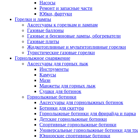
Насосы
Ремонт и запасные части
Юбки, фартуки
Горелки и лампы
Аксессуары к горелкам и лампам
Газовые баллоны
Газовые и бензиновые лампы, обогреватели
Газовые плиты
Жидкотопливные и мультитопливные горелки
Туристические газовые горелки
Горнолыжное снаряжение
Аксессуары для горных лыж
Инструменты
Камусы
Мази
Манжеты для горных лыж
Сушки для ботинок
Горнолыжные ботинки
Аксессуары для горнолыжных ботинок
Ботинки для скитура
Горнолыжные ботинки для фрирайда и парка
Детские горнолыжные ботинки
Спортивные горнолыжные ботинки
Универсальные горнолыжные ботинки для тр
Юниорские спортивные ботинки