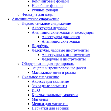
Кемпинговые фонари
Налобные фонари
Ручные фонари
Фильтры для воды
Альпинистское снаряжение
Ледово-снежное снаряжение
Аксессуары ледовые
Альпинистские кошки и аксессуары
Аксессуары для кошек
Альпинистские кошки
Ледобуры
Ледорубы, ледовые инструменты
Аксессуары к инструментам
Ледорубы и инструменты
Оборудование для тренировок
Зацепы и тренировочные доски
Массажные мячи и роллы
Скальное снаряжение
Аксессуары скальные
Закладные элементы
ИТО
Крючья скальные, молотки
Магнезия
Мешки для магнезии
Перчатки для веревки