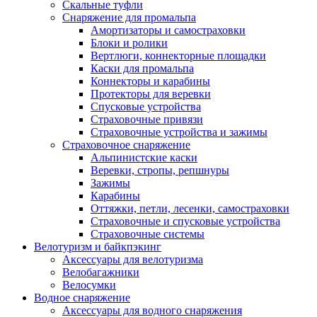
Скальные туфли
Снаряжение для промальпа
Амортизаторы и самостраховки
Блоки и ролики
Вертлюги, коннекторные площадки
Каски для промальпа
Коннекторы и карабины
Протекторы для веревки
Спусковые устройства
Страховочные привязи
Страховочные устройства и зажимы
Страховочное снаряжение
Альпинистские каски
Веревки, стропы, репшнуры
Зажимы
Карабины
Оттяжки, петли, лесенки, самостраховки
Страховочные и спусковые устройства
Страховочные системы
Велотуризм и байкпэкинг
Аксессуары для велотуризма
Велобагажники
Велосумки
Водное снаряжение
Аксессуары для водного снаряжения