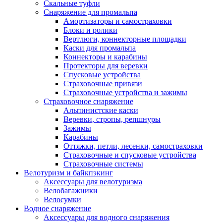
Скальные туфли
Снаряжение для промальпа
Амортизаторы и самостраховки
Блоки и ролики
Вертлюги, коннекторные площадки
Каски для промальпа
Коннекторы и карабины
Протекторы для веревки
Спусковые устройства
Страховочные привязи
Страховочные устройства и зажимы
Страховочное снаряжение
Альпинистские каски
Веревки, стропы, репшнуры
Зажимы
Карабины
Оттяжки, петли, лесенки, самостраховки
Страховочные и спусковые устройства
Страховочные системы
Велотуризм и байкпэкинг
Аксессуары для велотуризма
Велобагажники
Велосумки
Водное снаряжение
Аксессуары для водного снаряжения