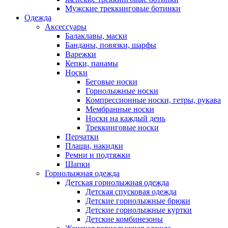
Мужские треккинговые ботинки
Одежда
Аксессуары
Балаклавы, маски
Банданы, повязки, шарфы
Варежки
Кепки, панамы
Носки
Беговые носки
Горнолыжные носки
Компрессионные носки, гетры, рукава
Мембранные носки
Носки на каждый день
Треккинговые носки
Перчатки
Плащи, накидки
Ремни и подтяжки
Шапки
Горнолыжная одежда
Детская горнолыжная одежда
Детская спусковая одежда
Детские горнолыжные брюки
Детские горнолыжные куртки
Детские комбинезоны