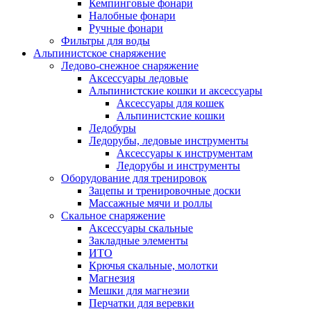
Кемпинговые фонари
Налобные фонари
Ручные фонари
Фильтры для воды
Альпинистское снаряжение
Ледово-снежное снаряжение
Аксессуары ледовые
Альпинистские кошки и аксессуары
Аксессуары для кошек
Альпинистские кошки
Ледобуры
Ледорубы, ледовые инструменты
Аксессуары к инструментам
Ледорубы и инструменты
Оборудование для тренировок
Зацепы и тренировочные доски
Массажные мячи и роллы
Скальное снаряжение
Аксессуары скальные
Закладные элементы
ИТО
Крючья скальные, молотки
Магнезия
Мешки для магнезии
Перчатки для веревки