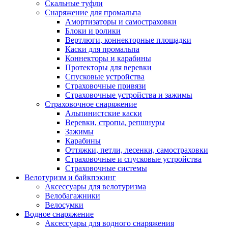
Скальные туфли
Снаряжение для промальпа
Амортизаторы и самостраховки
Блоки и ролики
Вертлюги, коннекторные площадки
Каски для промальпа
Коннекторы и карабины
Протекторы для веревки
Спусковые устройства
Страховочные привязи
Страховочные устройства и зажимы
Страховочное снаряжение
Альпинистские каски
Веревки, стропы, репшнуры
Зажимы
Карабины
Оттяжки, петли, лесенки, самостраховки
Страховочные и спусковые устройства
Страховочные системы
Велотуризм и байкпэкинг
Аксессуары для велотуризма
Велобагажники
Велосумки
Водное снаряжение
Аксессуары для водного снаряжения