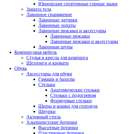
Юниорские спортивные горные лыжи
Защита тела
Лавинное снаряжение
Лавинные датчики
Лавинные лопаты
Лавинные рюкзаки и аксессуары
Лавинные рюкзаки
Лавинные рюкзаки и аксессуары
Лавинные щупы
Кемпинговая мебель
Стулья и кресла для кемпинга
Шезлонги и кровати
Обувь
Аксессуары для обуви
Гамаши и бахилы
Стельки
Анатомические стельки
Стельки с подогревом
Формуемые стельки
Шипы и кошки для гололеда
Шнурки
Активный стиль
Альпинистские ботинки
Высотные ботинки
Пластиковые ботинки