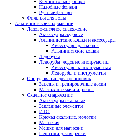
Кемпинговые фонари
Налобные фонари
Ручные фонари
Фильтры для воды
Альпинистское снаряжение
Ледово-снежное снаряжение
Аксессуары ледовые
Альпинистские кошки и аксессуары
Аксессуары для кошек
Альпинистские кошки
Ледобуры
Ледорубы, ледовые инструменты
Аксессуары к инструментам
Ледорубы и инструменты
Оборудование для тренировок
Зацепы и тренировочные доски
Массажные мячи и роллы
Скальное снаряжение
Аксессуары скальные
Закладные элементы
ИТО
Крючья скальные, молотки
Магнезия
Мешки для магнезии
Перчатки для веревки