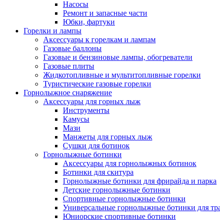
Насосы
Ремонт и запасные части
Юбки, фартуки
Горелки и лампы
Аксессуары к горелкам и лампам
Газовые баллоны
Газовые и бензиновые лампы, обогреватели
Газовые плиты
Жидкотопливные и мультитопливные горелки
Туристические газовые горелки
Горнолыжное снаряжение
Аксессуары для горных лыж
Инструменты
Камусы
Мази
Манжеты для горных лыж
Сушки для ботинок
Горнолыжные ботинки
Аксессуары для горнолыжных ботинок
Ботинки для скитура
Горнолыжные ботинки для фрирайда и парка
Детские горнолыжные ботинки
Спортивные горнолыжные ботинки
Универсальные горнолыжные ботинки для тр
Юниорские спортивные ботинки