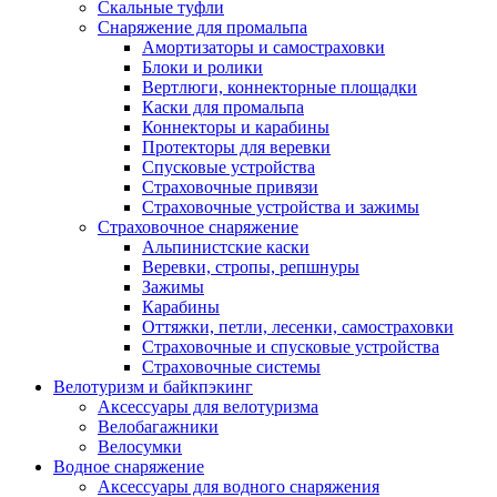
Скальные туфли
Снаряжение для промальпа
Амортизаторы и самостраховки
Блоки и ролики
Вертлюги, коннекторные площадки
Каски для промальпа
Коннекторы и карабины
Протекторы для веревки
Спусковые устройства
Страховочные привязи
Страховочные устройства и зажимы
Страховочное снаряжение
Альпинистские каски
Веревки, стропы, репшнуры
Зажимы
Карабины
Оттяжки, петли, лесенки, самостраховки
Страховочные и спусковые устройства
Страховочные системы
Велотуризм и байкпэкинг
Аксессуары для велотуризма
Велобагажники
Велосумки
Водное снаряжение
Аксессуары для водного снаряжения