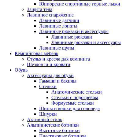
Юниорские спортивные горные лыжи
Защита тела
Лавинное снаряжение
Лавинные датчики
Лавинные лопаты
Лавинные рюкзаки и аксессуары
Лавинные рюкзаки
Лавинные рюкзаки и аксессуары
Лавинные щупы
Кемпинговая мебель
Стулья и кресла для кемпинга
Шезлонги и кровати
Обувь
Аксессуары для обуви
Гамаши и бахилы
Стельки
Анатомические стельки
Стельки с подогревом
Формуемые стельки
Шипы и кошки для гололеда
Шнурки
Активный стиль
Альпинистские ботинки
Высотные ботинки
Пластиковые ботинки