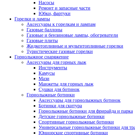
Насосы
Ремонт и запасные части
Юбки, фартуки
Горелки и лампы
Аксессуары к горелкам и лампам
Газовые баллоны
Газовые и бензиновые лампы, обогреватели
Газовые плиты
Жидкотопливные и мультитопливные горелки
Туристические газовые горелки
Горнолыжное снаряжение
Аксессуары для горных лыж
Инструменты
Камусы
Мази
Манжеты для горных лыж
Сушки для ботинок
Горнолыжные ботинки
Аксессуары для горнолыжных ботинок
Ботинки для скитура
Горнолыжные ботинки для фрирайда и парка
Детские горнолыжные ботинки
Спортивные горнолыжные ботинки
Универсальные горнолыжные ботинки для тр
Юниорские спортивные ботинки