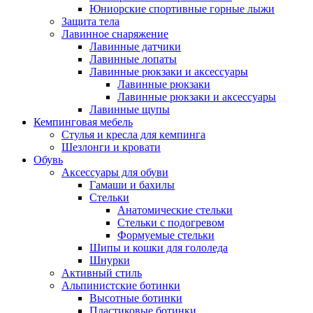
Юниорские спортивные горные лыжи
Защита тела
Лавинное снаряжение
Лавинные датчики
Лавинные лопаты
Лавинные рюкзаки и аксессуары
Лавинные рюкзаки
Лавинные рюкзаки и аксессуары
Лавинные щупы
Кемпинговая мебель
Стулья и кресла для кемпинга
Шезлонги и кровати
Обувь
Аксессуары для обуви
Гамаши и бахилы
Стельки
Анатомические стельки
Стельки с подогревом
Формуемые стельки
Шипы и кошки для гололеда
Шнурки
Активный стиль
Альпинистские ботинки
Высотные ботинки
Пластиковые ботинки