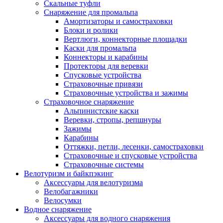
Скальные туфли
Снаряжение для промальпа
Амортизаторы и самостраховки
Блоки и ролики
Вертлюги, коннекторные площадки
Каски для промальпа
Коннекторы и карабины
Протекторы для веревки
Спусковые устройства
Страховочные привязи
Страховочные устройства и зажимы
Страховочное снаряжение
Альпинистские каски
Веревки, стропы, репшнуры
Зажимы
Карабины
Оттяжки, петли, лесенки, самостраховки
Страховочные и спусковые устройства
Страховочные системы
Велотуризм и байкпэкинг
Аксессуары для велотуризма
Велобагажники
Велосумки
Водное снаряжение
Аксессуары для водного снаряжения