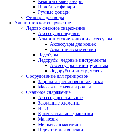
Кемпинговые фонари
Налобные фонари
Ручные фонари
Фильтры для воды
Альпинистское снаряжение
Ледово-снежное снаряжение
Аксессуары ледовые
Альпинистские кошки и аксессуары
Аксессуары для кошек
Альпинистские кошки
Ледобуры
Ледорубы, ледовые инструменты
Аксессуары к инструментам
Ледорубы и инструменты
Оборудование для тренировок
Зацепы и тренировочные доски
Массажные мячи и роллы
Скальное снаряжение
Аксессуары скальные
Закладные элементы
ИТО
Крючья скальные, молотки
Магнезия
Мешки для магнезии
Перчатки для веревки