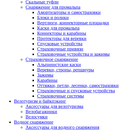
Скальные туфли
Снаряжение для промальпа
Амортизаторы и самостраховки
Блоки и ролики
Вертлюги, коннекторные площадки
Каски для промальпа
Коннекторы и карабины
Протекторы для веревки
Спусковые устройства
Страховочные привязи
Страховочные устройства и зажимы
Страховочное снаряжение
Альпинистские каски
Веревки, стропы, репшнуры
Зажимы
Карабины
Оттяжки, петли, лесенки, самостраховки
Страховочные и спусковые устройства
Страховочные системы
Велотуризм и байкпэкинг
Аксессуары для велотуризма
Велобагажники
Велосумки
Водное снаряжение
Аксессуары для водного снаряжения