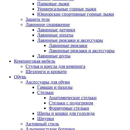
Парковые лыжи
Универсальные горные лыжи
Юниорские спортивные горные лыжи
Защита тела
Лавинное снаряжение
Лавинные датчики
Лавинные лопаты
Лавинные рюкзаки и аксессуары
Лавинные рюкзаки
Лавинные рюкзаки и аксессуары
Лавинные щупы
Кемпинговая мебель
Стулья и кресла для кемпинга
Шезлонги и кровати
Обувь
Аксессуары для обуви
Гамаши и бахилы
Стельки
Анатомические стельки
Стельки с подогревом
Формуемые стельки
Шипы и кошки для гололеда
Шнурки
Активный стиль
Альпинистские ботинки