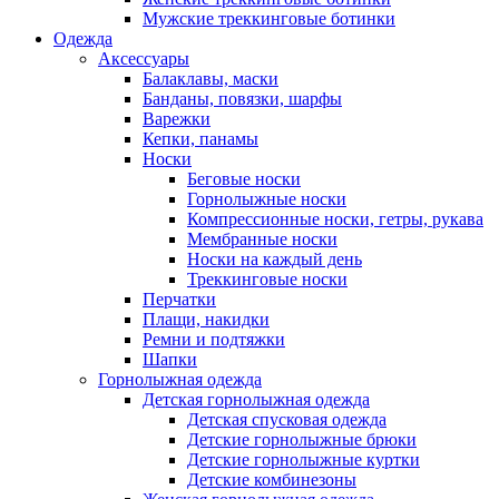
Мужские треккинговые ботинки
Одежда
Аксессуары
Балаклавы, маски
Банданы, повязки, шарфы
Варежки
Кепки, панамы
Носки
Беговые носки
Горнолыжные носки
Компрессионные носки, гетры, рукава
Мембранные носки
Носки на каждый день
Треккинговые носки
Перчатки
Плащи, накидки
Ремни и подтяжки
Шапки
Горнолыжная одежда
Детская горнолыжная одежда
Детская спусковая одежда
Детские горнолыжные брюки
Детские горнолыжные куртки
Детские комбинезоны