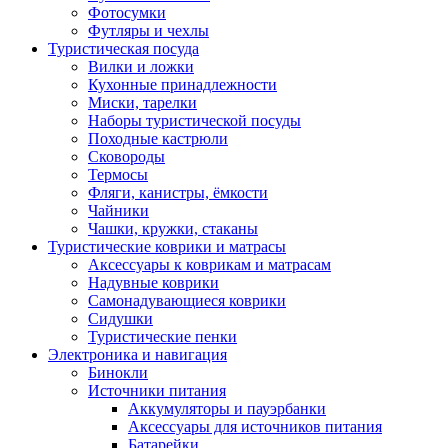
Фотосумки
Футляры и чехлы
Туристическая посуда
Вилки и ложки
Кухонные принадлежности
Миски, тарелки
Наборы туристической посуды
Походные кастрюли
Сковороды
Термосы
Фляги, канистры, ёмкости
Чайники
Чашки, кружки, стаканы
Туристические коврики и матрасы
Аксессуары к коврикам и матрасам
Надувные коврики
Самонадувающиеся коврики
Сидушки
Туристические пенки
Электроника и навигация
Бинокли
Источники питания
Аккумуляторы и пауэрбанки
Аксессуары для источников питания
Батарейки