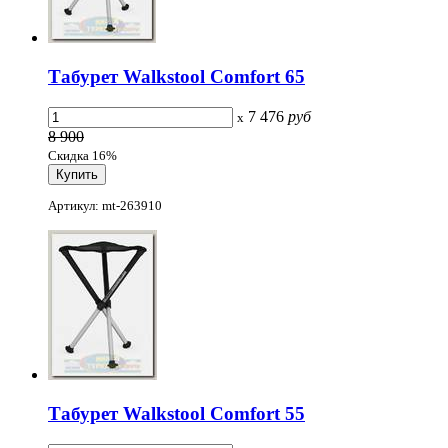
Табурет Walkstool Comfort 65
7 476
руб
x
8 900
Скидка 16%
Артикул: mt-263910
Табурет Walkstool Comfort 55