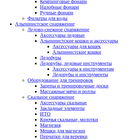
Кемпинговые фонари
Налобные фонари
Ручные фонари
Фильтры для воды
Альпинистское снаряжение
Ледово-снежное снаряжение
Аксессуары ледовые
Альпинистские кошки и аксессуары
Аксессуары для кошек
Альпинистские кошки
Ледобуры
Ледорубы, ледовые инструменты
Аксессуары к инструментам
Ледорубы и инструменты
Оборудование для тренировок
Зацепы и тренировочные доски
Массажные мячи и роллы
Скальное снаряжение
Аксессуары скальные
Закладные элементы
ИТО
Крючья скальные, молотки
Магнезия
Мешки для магнезии
Перчатки для веревки