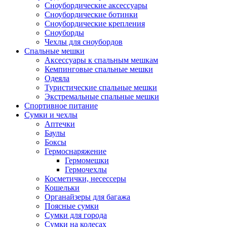
Сноубордические аксессуары
Сноубордические ботинки
Сноубордические крепления
Сноуборды
Чехлы для сноубордов
Спальные мешки
Аксессуары к спальным мешкам
Кемпинговые спальные мешки
Одеяла
Туристические спальные мешки
Экстремальные спальные мешки
Спортивное питание
Сумки и чехлы
Аптечки
Баулы
Боксы
Гермоснаряжение
Гермомешки
Гермочехлы
Косметички, несессеры
Кошельки
Органайзеры для багажа
Поясные сумки
Сумки для города
Сумки на колесах