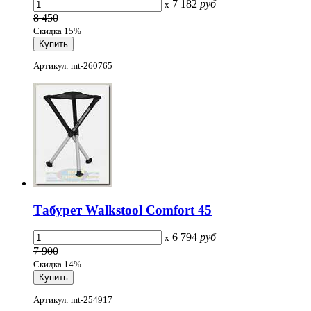
7 182
руб
x
8 450
Скидка 15%
Артикул: mt-260765
Табурет Walkstool Comfort 45
6 794
руб
x
7 900
Скидка 14%
Артикул: mt-254917