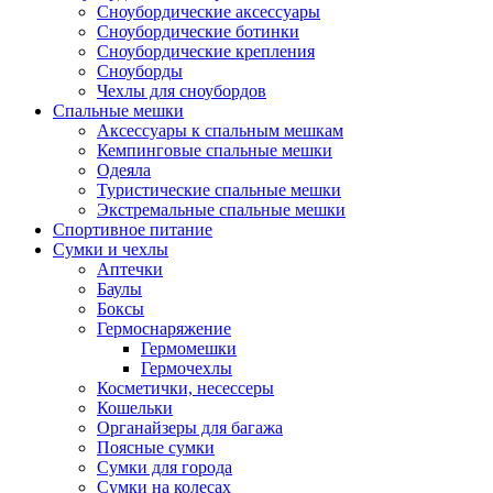
Сноубордические аксессуары
Сноубордические ботинки
Сноубордические крепления
Сноуборды
Чехлы для сноубордов
Спальные мешки
Аксессуары к спальным мешкам
Кемпинговые спальные мешки
Одеяла
Туристические спальные мешки
Экстремальные спальные мешки
Спортивное питание
Сумки и чехлы
Аптечки
Баулы
Боксы
Гермоснаряжение
Гермомешки
Гермочехлы
Косметички, несессеры
Кошельки
Органайзеры для багажа
Поясные сумки
Сумки для города
Сумки на колесах