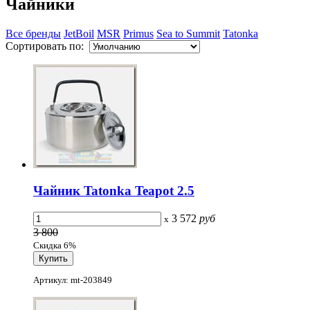
Чайники
Все бренды
JetBoil
MSR
Primus
Sea to Summit
Tatonka
Сортировать по:
Чайник Tatonka Teapot 2.5
3 572
руб
x
3 800
Скидка 6%
Артикул: mt-203849