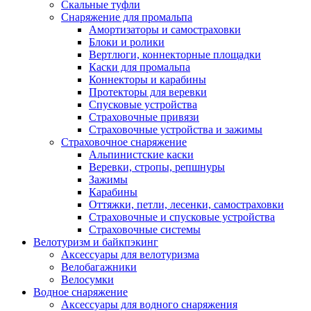
Скальные туфли
Снаряжение для промальпа
Амортизаторы и самостраховки
Блоки и ролики
Вертлюги, коннекторные площадки
Каски для промальпа
Коннекторы и карабины
Протекторы для веревки
Спусковые устройства
Страховочные привязи
Страховочные устройства и зажимы
Страховочное снаряжение
Альпинистские каски
Веревки, стропы, репшнуры
Зажимы
Карабины
Оттяжки, петли, лесенки, самостраховки
Страховочные и спусковые устройства
Страховочные системы
Велотуризм и байкпэкинг
Аксессуары для велотуризма
Велобагажники
Велосумки
Водное снаряжение
Аксессуары для водного снаряжения