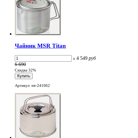
Чайник MSR Titan
4 549
руб
x
6 690
Скидка 32%
Артикул: mt-241062