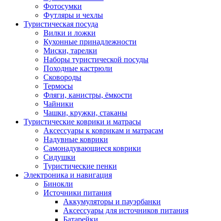
Фотосумки
Футляры и чехлы
Туристическая посуда
Вилки и ложки
Кухонные принадлежности
Миски, тарелки
Наборы туристической посуды
Походные кастрюли
Сковороды
Термосы
Фляги, канистры, ёмкости
Чайники
Чашки, кружки, стаканы
Туристические коврики и матрасы
Аксессуары к коврикам и матрасам
Надувные коврики
Самонадувающиеся коврики
Сидушки
Туристические пенки
Электроника и навигация
Бинокли
Источники питания
Аккумуляторы и пауэрбанки
Аксессуары для источников питания
Батарейки