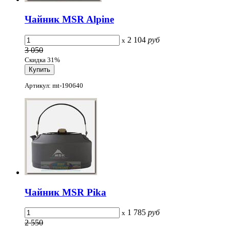
Чайник MSR Alpine
2 104
руб
x
3 050
Скидка 31%
Артикул: mt-190640
Чайник MSR Pika
1 785
руб
x
2 550