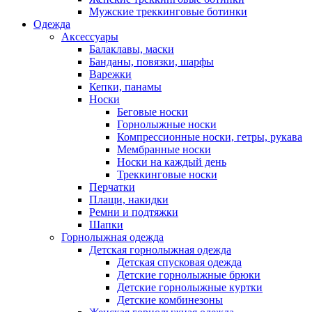
Мужские треккинговые ботинки
Одежда
Аксессуары
Балаклавы, маски
Банданы, повязки, шарфы
Варежки
Кепки, панамы
Носки
Беговые носки
Горнолыжные носки
Компрессионные носки, гетры, рукава
Мембранные носки
Носки на каждый день
Треккинговые носки
Перчатки
Плащи, накидки
Ремни и подтяжки
Шапки
Горнолыжная одежда
Детская горнолыжная одежда
Детская спусковая одежда
Детские горнолыжные брюки
Детские горнолыжные куртки
Детские комбинезоны