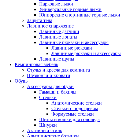
Парковые лыжи
Универсальные горные лыжи
Юниорские спортивные горные лыжи
Защита тела
Лавинное снаряжение
Лавинные датчики
Лавинные лопаты
Лавинные рюкзаки и аксессуары
Лавинные рюкзаки
Лавинные рюкзаки и аксессуары
Лавинные щупы
Кемпинговая мебель
Стулья и кресла для кемпинга
Шезлонги и кровати
Обувь
Аксессуары для обуви
Гамаши и бахилы
Стельки
Анатомические стельки
Стельки с подогревом
Формуемые стельки
Шипы и кошки для гололеда
Шнурки
Активный стиль
Альпинистские ботинки