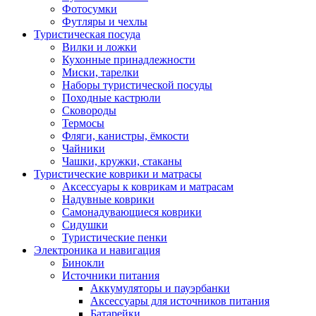
Фотосумки
Футляры и чехлы
Туристическая посуда
Вилки и ложки
Кухонные принадлежности
Миски, тарелки
Наборы туристической посуды
Походные кастрюли
Сковороды
Термосы
Фляги, канистры, ёмкости
Чайники
Чашки, кружки, стаканы
Туристические коврики и матрасы
Аксессуары к коврикам и матрасам
Надувные коврики
Самонадувающиеся коврики
Сидушки
Туристические пенки
Электроника и навигация
Бинокли
Источники питания
Аккумуляторы и пауэрбанки
Аксессуары для источников питания
Батарейки