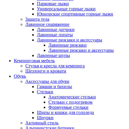
Парковые лыжи
Универсальные горные лыжи
Юниорские спортивные горные лыжи
Защита тела
Лавинное снаряжение
Лавинные датчики
Лавинные лопаты
Лавинные рюкзаки и аксессуары
Лавинные рюкзаки
Лавинные рюкзаки и аксессуары
Лавинные щупы
Кемпинговая мебель
Стулья и кресла для кемпинга
Шезлонги и кровати
Обувь
Аксессуары для обуви
Гамаши и бахилы
Стельки
Анатомические стельки
Стельки с подогревом
Формуемые стельки
Шипы и кошки для гололеда
Шнурки
Активный стиль
Альпинистские ботинки