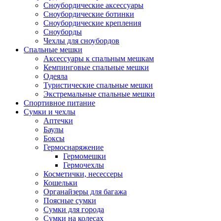
Сноубордические аксессуары
Сноубордические ботинки
Сноубордические крепления
Сноуборды
Чехлы для сноубордов
Спальные мешки
Аксессуары к спальным мешкам
Кемпинговые спальные мешки
Одеяла
Туристические спальные мешки
Экстремальные спальные мешки
Спортивное питание
Сумки и чехлы
Аптечки
Баулы
Боксы
Гермоснаряжение
Гермомешки
Гермочехлы
Косметички, несессеры
Кошельки
Органайзеры для багажа
Поясные сумки
Сумки для города
Сумки на колесах