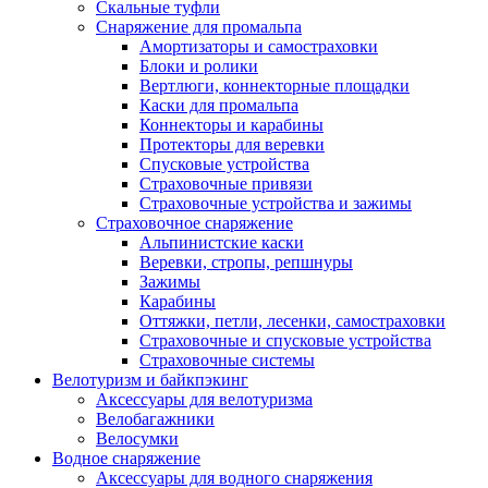
Скальные туфли
Снаряжение для промальпа
Амортизаторы и самостраховки
Блоки и ролики
Вертлюги, коннекторные площадки
Каски для промальпа
Коннекторы и карабины
Протекторы для веревки
Спусковые устройства
Страховочные привязи
Страховочные устройства и зажимы
Страховочное снаряжение
Альпинистские каски
Веревки, стропы, репшнуры
Зажимы
Карабины
Оттяжки, петли, лесенки, самостраховки
Страховочные и спусковые устройства
Страховочные системы
Велотуризм и байкпэкинг
Аксессуары для велотуризма
Велобагажники
Велосумки
Водное снаряжение
Аксессуары для водного снаряжения