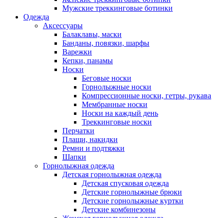
Мужские треккинговые ботинки
Одежда
Аксессуары
Балаклавы, маски
Банданы, повязки, шарфы
Варежки
Кепки, панамы
Носки
Беговые носки
Горнолыжные носки
Компрессионные носки, гетры, рукава
Мембранные носки
Носки на каждый день
Треккинговые носки
Перчатки
Плащи, накидки
Ремни и подтяжки
Шапки
Горнолыжная одежда
Детская горнолыжная одежда
Детская спусковая одежда
Детские горнолыжные брюки
Детские горнолыжные куртки
Детские комбинезоны