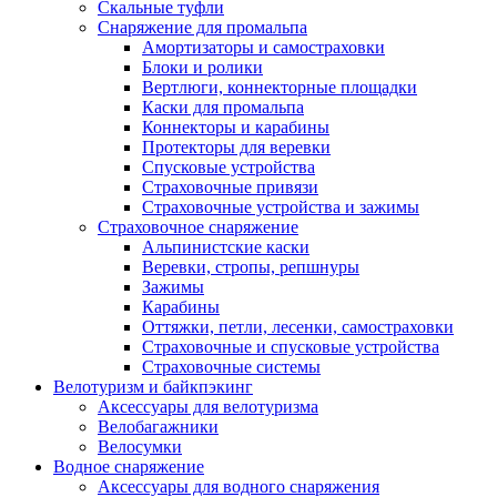
Скальные туфли
Снаряжение для промальпа
Амортизаторы и самостраховки
Блоки и ролики
Вертлюги, коннекторные площадки
Каски для промальпа
Коннекторы и карабины
Протекторы для веревки
Спусковые устройства
Страховочные привязи
Страховочные устройства и зажимы
Страховочное снаряжение
Альпинистские каски
Веревки, стропы, репшнуры
Зажимы
Карабины
Оттяжки, петли, лесенки, самостраховки
Страховочные и спусковые устройства
Страховочные системы
Велотуризм и байкпэкинг
Аксессуары для велотуризма
Велобагажники
Велосумки
Водное снаряжение
Аксессуары для водного снаряжения