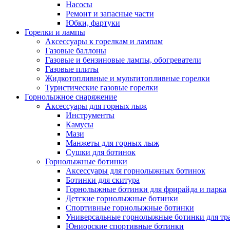
Насосы
Ремонт и запасные части
Юбки, фартуки
Горелки и лампы
Аксессуары к горелкам и лампам
Газовые баллоны
Газовые и бензиновые лампы, обогреватели
Газовые плиты
Жидкотопливные и мультитопливные горелки
Туристические газовые горелки
Горнолыжное снаряжение
Аксессуары для горных лыж
Инструменты
Камусы
Мази
Манжеты для горных лыж
Сушки для ботинок
Горнолыжные ботинки
Аксессуары для горнолыжных ботинок
Ботинки для скитура
Горнолыжные ботинки для фрирайда и парка
Детские горнолыжные ботинки
Спортивные горнолыжные ботинки
Универсальные горнолыжные ботинки для тр
Юниорские спортивные ботинки