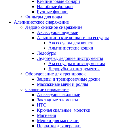
Кемпинговые фонари
Налобные фонари
Ручные фонари
Фильтры для воды
Альпинистское снаряжение
Ледово-снежное снаряжение
Аксессуары ледовые
Альпинистские кошки и аксессуары
Аксессуары для кошек
Альпинистские кошки
Ледобуры
Ледорубы, ледовые инструменты
Аксессуары к инструментам
Ледорубы и инструменты
Оборудование для тренировок
Зацепы и тренировочные доски
Массажные мячи и роллы
Скальное снаряжение
Аксессуары скальные
Закладные элементы
ИТО
Крючья скальные, молотки
Магнезия
Мешки для магнезии
Перчатки для веревки