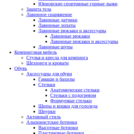
Юниорские спортивные горные лыжи
Защита тела
Лавинное снаряжение
Лавинные датчики
Лавинные лопаты
Лавинные рюкзаки и аксессуары
Лавинные рюкзаки
Лавинные рюкзаки и аксессуары
Лавинные щупы
Кемпинговая мебель
Стулья и кресла для кемпинга
Шезлонги и кровати
Обувь
Аксессуары для обуви
Гамаши и бахилы
Стельки
Анатомические стельки
Стельки с подогревом
Формуемые стельки
Шипы и кошки для гололеда
Шнурки
Активный стиль
Альпинистские ботинки
Высотные ботинки
Пластиковые ботинки