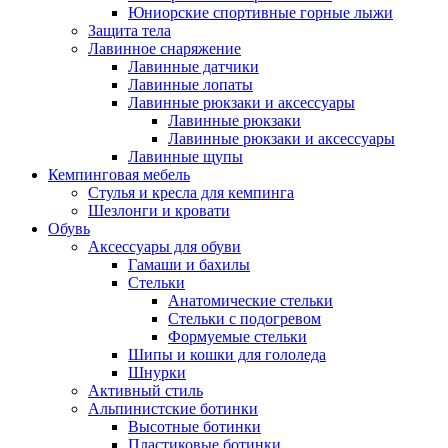
Юниорские спортивные горные лыжи
Защита тела
Лавинное снаряжение
Лавинные датчики
Лавинные лопаты
Лавинные рюкзаки и аксессуары
Лавинные рюкзаки
Лавинные рюкзаки и аксессуары
Лавинные щупы
Кемпинговая мебель
Стулья и кресла для кемпинга
Шезлонги и кровати
Обувь
Аксессуары для обуви
Гамаши и бахилы
Стельки
Анатомические стельки
Стельки с подогревом
Формуемые стельки
Шипы и кошки для гололеда
Шнурки
Активный стиль
Альпинистские ботинки
Высотные ботинки
Пластиковые ботинки