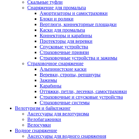
Скальные туфли
Снаряжение для промальпа
Амортизаторы и самостраховки
Блоки и ролики
Вертлюги, коннекторные площадки
Каски для промальпа
Коннекторы и карабины
Протекторы для веревки
Спусковые устройства
Страховочные привязи
Страховочные устройства и зажимы
Страховочное снаряжение
Альпинистские каски
Веревки, стропы, репшнуры
Зажимы
Карабины
Оттяжки, петли, лесенки, самостраховки
Страховочные и спусковые устройства
Страховочные системы
Велотуризм и байкпэкинг
Аксессуары для велотуризма
Велобагажники
Велосумки
Водное снаряжение
Аксессуары для водного снаряжения