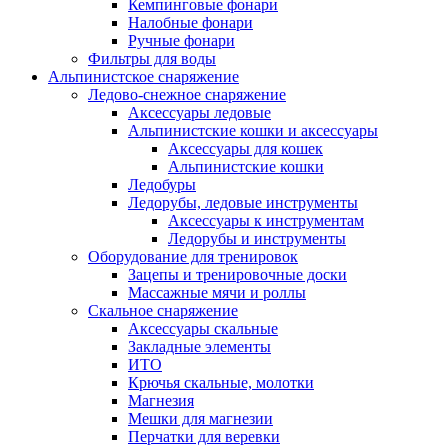
Кемпинговые фонари
Налобные фонари
Ручные фонари
Фильтры для воды
Альпинистское снаряжение
Ледово-снежное снаряжение
Аксессуары ледовые
Альпинистские кошки и аксессуары
Аксессуары для кошек
Альпинистские кошки
Ледобуры
Ледорубы, ледовые инструменты
Аксессуары к инструментам
Ледорубы и инструменты
Оборудование для тренировок
Зацепы и тренировочные доски
Массажные мячи и роллы
Скальное снаряжение
Аксессуары скальные
Закладные элементы
ИТО
Крючья скальные, молотки
Магнезия
Мешки для магнезии
Перчатки для веревки