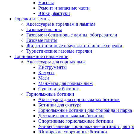
Насосы
Ремонт и запасные части
Юбки, фартуки
Горелки и лампы
Аксессуары к горелкам и лампам
Газовые баллоны
Газовые и бензиновые лампы, обогреватели
Газовые плиты
Жидкотопливные и мультитопливные горелки
Туристические газовые горелки
Горнолыжное снаряжение
Аксессуары для горных лыж
Инструменты
Камусы
Мази
Манжеты для горных лыж
Сушки для ботинок
Горнолыжные ботинки
Аксессуары для горнолыжных ботинок
Ботинки для скитура
Горнолыжные ботинки для фрирайда и парка
Детские горнолыжные ботинки
Спортивные горнолыжные ботинки
Универсальные горнолыжные ботинки для тр
Юниорские спортивные ботинки