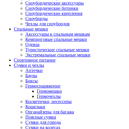
Сноубордические аксессуары
Сноубордические ботинки
Сноубордические крепления
Сноуборды
Чехлы для сноубордов
Спальные мешки
Аксессуары к спальным мешкам
Кемпинговые спальные мешки
Одеяла
Туристические спальные мешки
Экстремальные спальные мешки
Спортивное питание
Сумки и чехлы
Аптечки
Баулы
Боксы
Гермоснаряжение
Гермомешки
Гермочехлы
Косметички, несессеры
Кошельки
Органайзеры для багажа
Поясные сумки
Сумки для города
Сумки на колесах