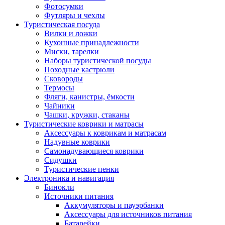
Фотосумки
Футляры и чехлы
Туристическая посуда
Вилки и ложки
Кухонные принадлежности
Миски, тарелки
Наборы туристической посуды
Походные кастрюли
Сковороды
Термосы
Фляги, канистры, ёмкости
Чайники
Чашки, кружки, стаканы
Туристические коврики и матрасы
Аксессуары к коврикам и матрасам
Надувные коврики
Самонадувающиеся коврики
Сидушки
Туристические пенки
Электроника и навигация
Бинокли
Источники питания
Аккумуляторы и пауэрбанки
Аксессуары для источников питания
Батарейки