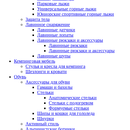
Парковые лыжи
Универсальные горные лыжи
Юниорские спортивные горные лыжи
Защита тела
Лавинное снаряжение
Лавинные датчики
Лавинные лопаты
Лавинные рюкзаки и аксессуары
Лавинные рюкзаки
Лавинные рюкзаки и аксессуары
Лавинные щупы
Кемпинговая мебель
Стулья и кресла для кемпинга
Шезлонги и кровати
Обувь
Аксессуары для обуви
Гамаши и бахилы
Стельки
Анатомические стельки
Стельки с подогревом
Формуемые стельки
Шипы и кошки для гололеда
Шнурки
Активный стиль
Альпинистские ботинки