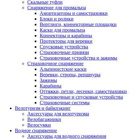
Скальные туфли
Снаряжение для промальпа
Амортизаторы и самостраховки
Блоки и ролики
Вертлюги, коннекторные площадки
Каски для промальпа
Коннекторы и карабины
Протекторы для веревки
Спусковые устройства
Страховочные привязи
Страховочные устройства и зажимы
Страховочное снаряжение
Альпинистские каски
Веревки, стропы, репшнуры
Зажимы
Карабины
Оттяжки, петли, лесенки, самостраховки
Страховочные и спусковые устройства
Страховочные системы
Велотуризм и байкпэкинг
Аксессуары для велотуризма
Велобагажники
Велосумки
Водное снаряжение
Аксессуары для водного снаряжения