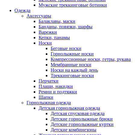
Мужские треккинговые ботинки
Одежда
Аксессуары
Балаклавы, маски
Банданы, повязки, шарфы
Варежки
Кепки, панамы
Носки
Беговые носки
Горнолыжные носки
Компрессионные носки, гетры, рукава
Мембранные носки
Носки на каждый день
Треккинговые носки
Перчатки
Плащи, накидки
Ремни и подтяжки
Шапки
Горнолыжная одежда
Детская горнолыжная одежда
Детская спусковая одежда
Детские горнолыжные брюки
Детские горнолыжные куртки
Детские комбинезоны