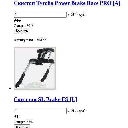
Скистоп Tyrolia Power Brake Race PRO [A]
699
руб
x
945
Скидка 26%
Артикул: mt-130477
Ски-стоп SL Brake FS [L]
708
руб
x
945
Скидка 25%