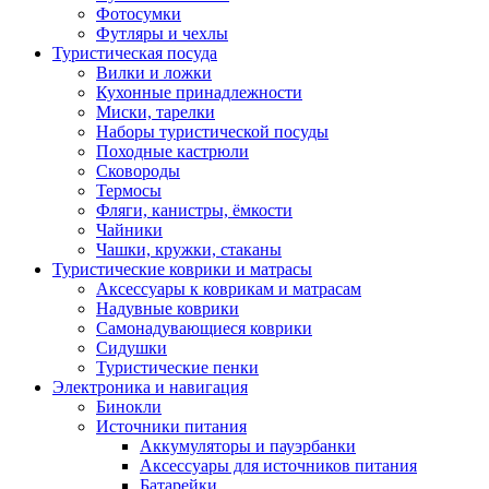
Фотосумки
Футляры и чехлы
Туристическая посуда
Вилки и ложки
Кухонные принадлежности
Миски, тарелки
Наборы туристической посуды
Походные кастрюли
Сковороды
Термосы
Фляги, канистры, ёмкости
Чайники
Чашки, кружки, стаканы
Туристические коврики и матрасы
Аксессуары к коврикам и матрасам
Надувные коврики
Самонадувающиеся коврики
Сидушки
Туристические пенки
Электроника и навигация
Бинокли
Источники питания
Аккумуляторы и пауэрбанки
Аксессуары для источников питания
Батарейки