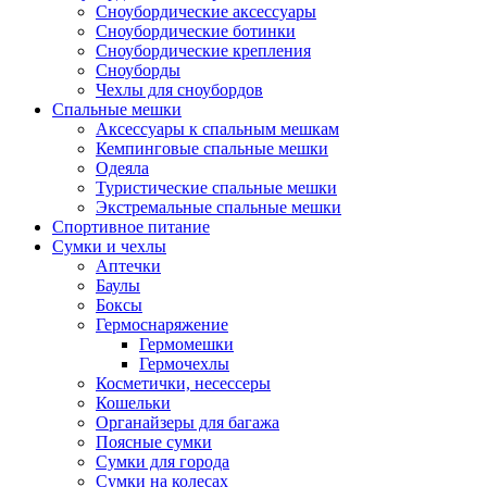
Сноубордические аксессуары
Сноубордические ботинки
Сноубордические крепления
Сноуборды
Чехлы для сноубордов
Спальные мешки
Аксессуары к спальным мешкам
Кемпинговые спальные мешки
Одеяла
Туристические спальные мешки
Экстремальные спальные мешки
Спортивное питание
Сумки и чехлы
Аптечки
Баулы
Боксы
Гермоснаряжение
Гермомешки
Гермочехлы
Косметички, несессеры
Кошельки
Органайзеры для багажа
Поясные сумки
Сумки для города
Сумки на колесах