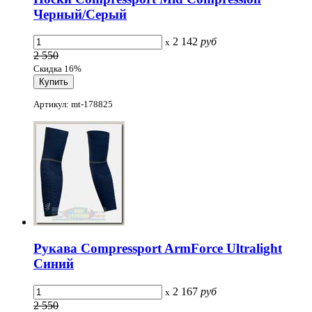
Черный/Серый
2 142
руб
x
2 550
Скидка 16%
Артикул: mt-178825
Рукава Compressport ArmForce Ultralight
Синий
2 167
руб
x
2 550