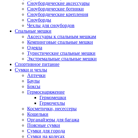
Сноубордические аксессуары
Сноубордические ботинки
Сноубордические крепления
Сноуборды
Чехлы для сноубордов
Спальные мешки
Аксессуары к спальным мешкам
Кемпинговые спальные мешки
Одеяла
Туристические спальные мешки
Экстремальные спальные мешки
Спортивное питание
Сумки и чехлы
Аптечки
Баулы
Боксы
Гермоснаряжение
Гермомешки
Гермочехлы
Косметички, несессеры
Кошельки
Органайзеры для багажа
Поясные сумки
Сумки для города
Сумки на колесах