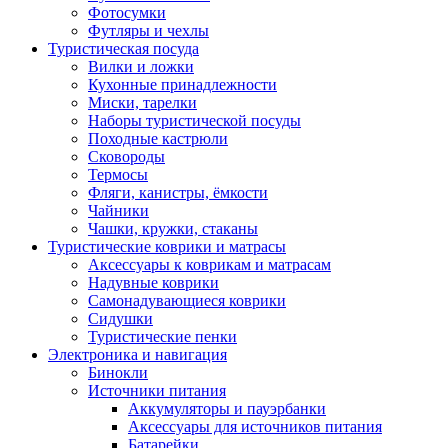
Фотосумки
Футляры и чехлы
Туристическая посуда
Вилки и ложки
Кухонные принадлежности
Миски, тарелки
Наборы туристической посуды
Походные кастрюли
Сковороды
Термосы
Фляги, канистры, ёмкости
Чайники
Чашки, кружки, стаканы
Туристические коврики и матрасы
Аксессуары к коврикам и матрасам
Надувные коврики
Самонадувающиеся коврики
Сидушки
Туристические пенки
Электроника и навигация
Бинокли
Источники питания
Аккумуляторы и пауэрбанки
Аксессуары для источников питания
Батарейки