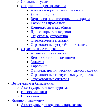
Скальные туфли
Снаряжение для промальпа
Амортизаторы и самостраховки
Блоки и ролики
Вертлюги, коннекторные площадки
Каски для промальпа
Коннекторы и карабины
Протекторы для веревки
Спусковые устройства
Страховочные привязи
Страховочные устройства и зажимы
Страховочное снаряжение
Альпинистские каски
Веревки, стропы, репшнуры
Зажимы
Карабины
Оттяжки, петли, лесенки, самостраховки
Страховочные и спусковые устройства
Страховочные системы
Велотуризм и байкпэкинг
Аксессуары для велотуризма
Велобагажники
Велосумки
Водное снаряжение
Аксессуары для водного снаряжения