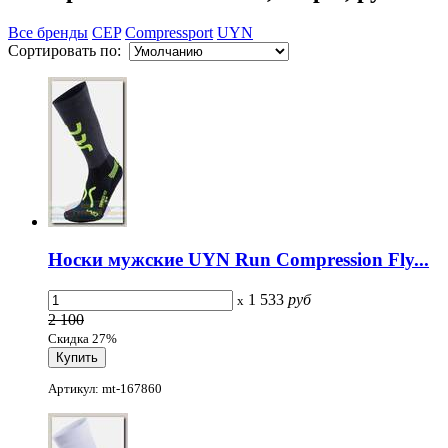
Все бренды
CEP
Compressport
UYN
Сортировать по:
Носки мужские UYN Run Compression Fly...
1 533
руб
x
2 100
Скидка 27%
Артикул: mt-167860