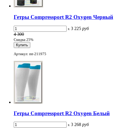
Гетры Compressport R2 Oxygen Черный
3 225
руб
x
4 300
Скидка 25%
Артикул: mt-211975
Гетры Compressport R2 Oxygen Белый
3 268
руб
x