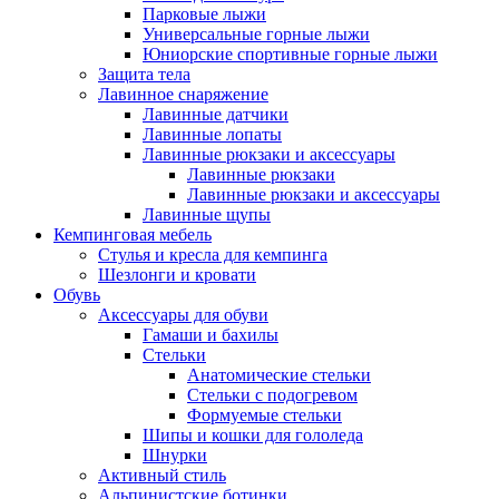
Парковые лыжи
Универсальные горные лыжи
Юниорские спортивные горные лыжи
Защита тела
Лавинное снаряжение
Лавинные датчики
Лавинные лопаты
Лавинные рюкзаки и аксессуары
Лавинные рюкзаки
Лавинные рюкзаки и аксессуары
Лавинные щупы
Кемпинговая мебель
Стулья и кресла для кемпинга
Шезлонги и кровати
Обувь
Аксессуары для обуви
Гамаши и бахилы
Стельки
Анатомические стельки
Стельки с подогревом
Формуемые стельки
Шипы и кошки для гололеда
Шнурки
Активный стиль
Альпинистские ботинки