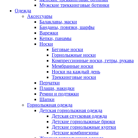
Мужские треккинговые ботинки
Одежда
Аксессуары
Балаклавы, маски
Банданы, повязки, шарфы
Варежки
Кепки, панамы
Носки
Беговые носки
Горнолыжные носки
Компрессионные носки, гетры, рукава
Мембранные носки
Носки на каждый день
Треккинговые носки
Перчатки
Плащи, накидки
Ремни и подтяжки
Шапки
Горнолыжная одежда
Детская горнолыжная одежда
Детская спусковая одежда
Детские горнолыжные брюки
Детские горнолыжные куртки
Детские комбинезоны