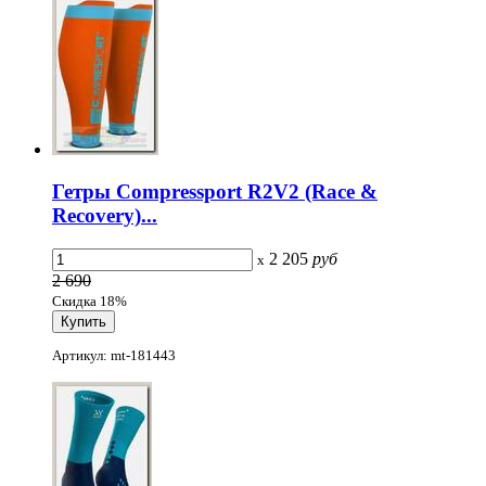
Гетры Compressport R2V2 (Race &
Recovery)...
2 205
руб
x
2 690
Скидка 18%
Артикул: mt-181443