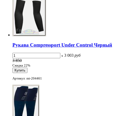
Рукава Compressport Under Control Черный
3 003
руб
x
3 850
Скидка 22%
Артикул: mt-204461