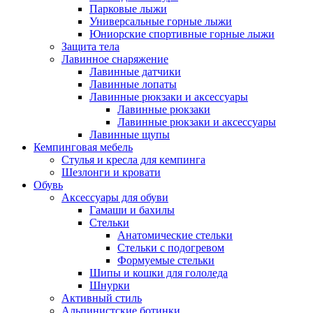
Парковые лыжи
Универсальные горные лыжи
Юниорские спортивные горные лыжи
Защита тела
Лавинное снаряжение
Лавинные датчики
Лавинные лопаты
Лавинные рюкзаки и аксессуары
Лавинные рюкзаки
Лавинные рюкзаки и аксессуары
Лавинные щупы
Кемпинговая мебель
Стулья и кресла для кемпинга
Шезлонги и кровати
Обувь
Аксессуары для обуви
Гамаши и бахилы
Стельки
Анатомические стельки
Стельки с подогревом
Формуемые стельки
Шипы и кошки для гололеда
Шнурки
Активный стиль
Альпинистские ботинки