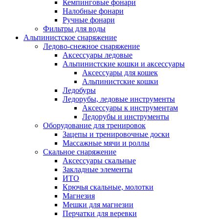
Кемпинговые фонари
Налобные фонари
Ручные фонари
Фильтры для воды
Альпинистское снаряжение
Ледово-снежное снаряжение
Аксессуары ледовые
Альпинистские кошки и аксессуары
Аксессуары для кошек
Альпинистские кошки
Ледобуры
Ледорубы, ледовые инструменты
Аксессуары к инструментам
Ледорубы и инструменты
Оборудование для тренировок
Зацепы и тренировочные доски
Массажные мячи и роллы
Скальное снаряжение
Аксессуары скальные
Закладные элементы
ИТО
Крючья скальные, молотки
Магнезия
Мешки для магнезии
Перчатки для веревки