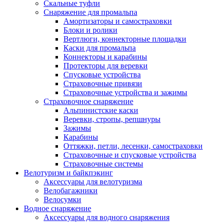
Скальные туфли
Снаряжение для промальпа
Амортизаторы и самостраховки
Блоки и ролики
Вертлюги, коннекторные площадки
Каски для промальпа
Коннекторы и карабины
Протекторы для веревки
Спусковые устройства
Страховочные привязи
Страховочные устройства и зажимы
Страховочное снаряжение
Альпинистские каски
Веревки, стропы, репшнуры
Зажимы
Карабины
Оттяжки, петли, лесенки, самостраховки
Страховочные и спусковые устройства
Страховочные системы
Велотуризм и байкпэкинг
Аксессуары для велотуризма
Велобагажники
Велосумки
Водное снаряжение
Аксессуары для водного снаряжения