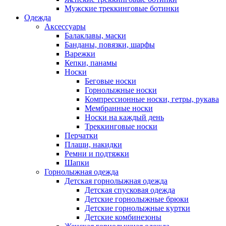
Мужские треккинговые ботинки
Одежда
Аксессуары
Балаклавы, маски
Банданы, повязки, шарфы
Варежки
Кепки, панамы
Носки
Беговые носки
Горнолыжные носки
Компрессионные носки, гетры, рукава
Мембранные носки
Носки на каждый день
Треккинговые носки
Перчатки
Плащи, накидки
Ремни и подтяжки
Шапки
Горнолыжная одежда
Детская горнолыжная одежда
Детская спусковая одежда
Детские горнолыжные брюки
Детские горнолыжные куртки
Детские комбинезоны