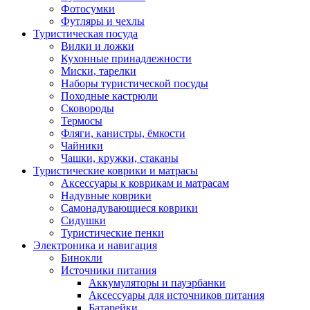
Фотосумки
Футляры и чехлы
Туристическая посуда
Вилки и ложки
Кухонные принадлежности
Миски, тарелки
Наборы туристической посуды
Походные кастрюли
Сковороды
Термосы
Фляги, канистры, ёмкости
Чайники
Чашки, кружки, стаканы
Туристические коврики и матрасы
Аксессуары к коврикам и матрасам
Надувные коврики
Самонадувающиеся коврики
Сидушки
Туристические пенки
Электроника и навигация
Бинокли
Источники питания
Аккумуляторы и пауэрбанки
Аксессуары для источников питания
Батарейки