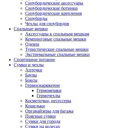
Сноубордические аксессуары
Сноубордические ботинки
Сноубордические крепления
Сноуборды
Чехлы для сноубордов
Спальные мешки
Аксессуары к спальным мешкам
Кемпинговые спальные мешки
Одеяла
Туристические спальные мешки
Экстремальные спальные мешки
Спортивное питание
Сумки и чехлы
Аптечки
Баулы
Боксы
Гермоснаряжение
Гермомешки
Гермочехлы
Косметички, несессеры
Кошельки
Органайзеры для багажа
Поясные сумки
Сумки для города
Сумки на колесах