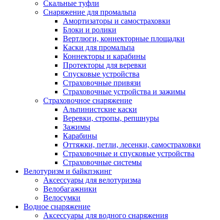
Скальные туфли
Снаряжение для промальпа
Амортизаторы и самостраховки
Блоки и ролики
Вертлюги, коннекторные площадки
Каски для промальпа
Коннекторы и карабины
Протекторы для веревки
Спусковые устройства
Страховочные привязи
Страховочные устройства и зажимы
Страховочное снаряжение
Альпинистские каски
Веревки, стропы, репшнуры
Зажимы
Карабины
Оттяжки, петли, лесенки, самостраховки
Страховочные и спусковые устройства
Страховочные системы
Велотуризм и байкпэкинг
Аксессуары для велотуризма
Велобагажники
Велосумки
Водное снаряжение
Аксессуары для водного снаряжения