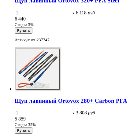
Щуп лавинный Ortovox 320+ PFA Steel
6 118
руб
x
6 440
Скидка 5%
Артикул: mt-237747
Щуп лавинный Ortovox 280+ Carbon PFA
3 808
руб
x
5 859
Скидка 35%