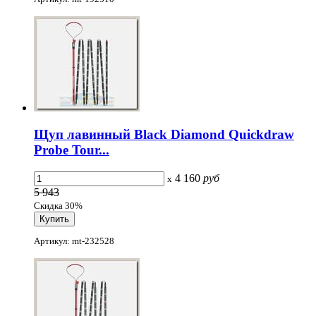
Щуп лавинный Black Diamond Quickdraw
Probe Tour...
4 160
руб
x
5 943
Скидка 30%
Артикул: mt-232528