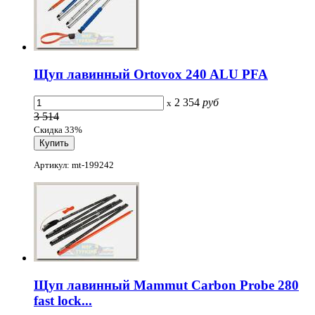
Щуп лавинный Ortovox 240 ALU PFA
2 354
руб
x
3 514
Скидка 33%
Артикул: mt-199242
Щуп лавинный Mammut Carbon Probe 280
fast lock...