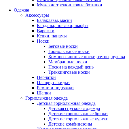
Мужские треккинговые ботинки
Одежда
Аксессуары
Балаклавы, маски
Банданы, повязки, шарфы
Варежки
Кепки, панамы
Носки
Беговые носки
Горнолыжные носки
Компрессионные носки, гетры, рукава
Мембранные носки
Носки на каждый день
Треккинговые носки
Перчатки
Плащи, накидки
Ремни и подтяжки
Шапки
Горнолыжная одежда
Детская горнолыжная одежда
Детская спусковая одежда
Детские горнолыжные брюки
Детские горнолыжные куртки
Детские комбинезоны