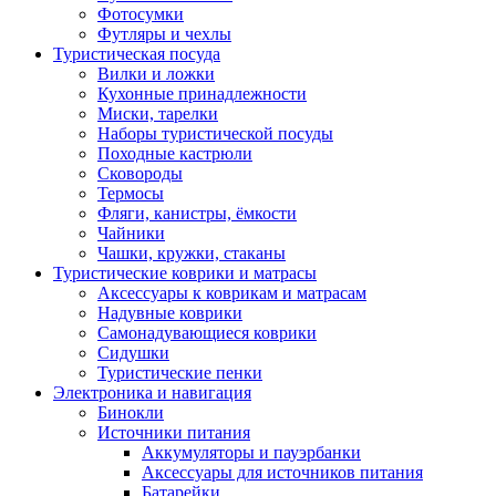
Фотосумки
Футляры и чехлы
Туристическая посуда
Вилки и ложки
Кухонные принадлежности
Миски, тарелки
Наборы туристической посуды
Походные кастрюли
Сковороды
Термосы
Фляги, канистры, ёмкости
Чайники
Чашки, кружки, стаканы
Туристические коврики и матрасы
Аксессуары к коврикам и матрасам
Надувные коврики
Самонадувающиеся коврики
Сидушки
Туристические пенки
Электроника и навигация
Бинокли
Источники питания
Аккумуляторы и пауэрбанки
Аксессуары для источников питания
Батарейки