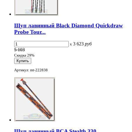
Щуп лавинный Black Diamond Quickdraw
Probe Tour...
3 623
руб
x
5 103
Скидка 29%
Артикул: mt-222838
Щуп лавинный BCA Stealth 330