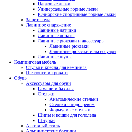
Парковые лыжи
Универсальные горные лыжи
Юниорские спортивные горные лыжи
Защита тела
Лавинное снаряжение
Лавинные датчики
Лавинные лопаты
Лавинные рюкзаки и аксессуары
Лавинные рюкзаки
Лавинные рюкзаки и аксессуары
Лавинные щупы
Кемпинговая мебель
Стулья и кресла для кемпинга
Шезлонги и кровати
Обувь
Аксессуары для обуви
Гамаши и бахилы
Стельки
Анатомические стельки
Стельки с подогревом
Формуемые стельки
Шипы и кошки для гололеда
Шнурки
Активный стиль
Альпинистские ботинки