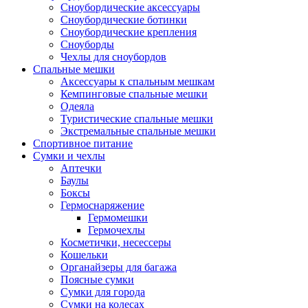
Сноубордические аксессуары
Сноубордические ботинки
Сноубордические крепления
Сноуборды
Чехлы для сноубордов
Спальные мешки
Аксессуары к спальным мешкам
Кемпинговые спальные мешки
Одеяла
Туристические спальные мешки
Экстремальные спальные мешки
Спортивное питание
Сумки и чехлы
Аптечки
Баулы
Боксы
Гермоснаряжение
Гермомешки
Гермочехлы
Косметички, несессеры
Кошельки
Органайзеры для багажа
Поясные сумки
Сумки для города
Сумки на колесах