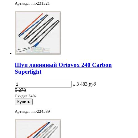
Артикул: mt-231321
Щуп лавинный Ortovox 240 Carbon
Superlight
3 483
руб
x
5 278
Скидка 34%
Артикул: mt-224589