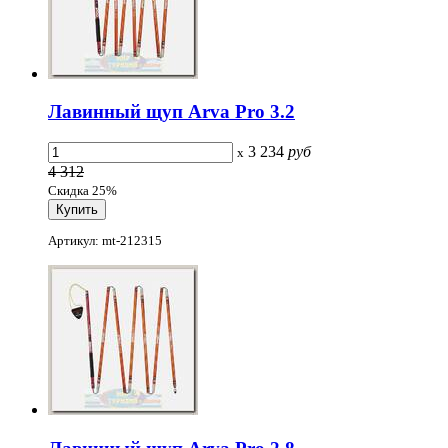
Лавинный щуп Arva Pro 3.2
3 234
руб
x
4 312
Скидка 25%
Артикул: mt-212315