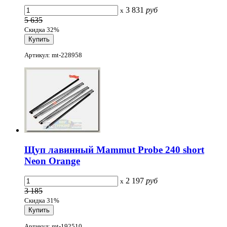
3 831
руб
x
5 635
Скидка 32%
Артикул: mt-228958
Щуп лавинный Mammut Probe 240 short
Neon Orange
2 197
руб
x
3 185
Скидка 31%
Артикул: mt-192510