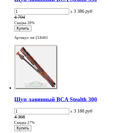
3 386
руб
x
4 704
Скидка 28%
Артикул: mt-218401
Щуп лавинный BCA Stealth 300
3 188
руб
x
4 368
Скидка 27%