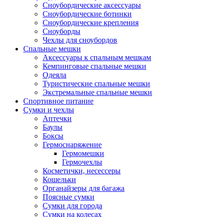
Сноубордические аксессуары
Сноубордические ботинки
Сноубордические крепления
Сноуборды
Чехлы для сноубордов
Спальные мешки
Аксессуары к спальным мешкам
Кемпинговые спальные мешки
Одеяла
Туристические спальные мешки
Экстремальные спальные мешки
Спортивное питание
Сумки и чехлы
Аптечки
Баулы
Боксы
Гермоснаряжение
Гермомешки
Гермочехлы
Косметички, несессеры
Кошельки
Органайзеры для багажа
Поясные сумки
Сумки для города
Сумки на колесах