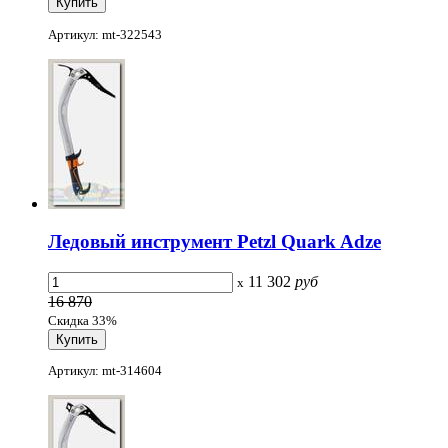
Артикул: mt-322543
Ледовый инструмент Petzl Quark Adze
11 302
руб
x
16 870
Скидка 33%
Артикул: mt-314604