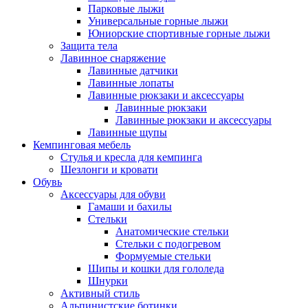
Парковые лыжи
Универсальные горные лыжи
Юниорские спортивные горные лыжи
Защита тела
Лавинное снаряжение
Лавинные датчики
Лавинные лопаты
Лавинные рюкзаки и аксессуары
Лавинные рюкзаки
Лавинные рюкзаки и аксессуары
Лавинные щупы
Кемпинговая мебель
Стулья и кресла для кемпинга
Шезлонги и кровати
Обувь
Аксессуары для обуви
Гамаши и бахилы
Стельки
Анатомические стельки
Стельки с подогревом
Формуемые стельки
Шипы и кошки для гололеда
Шнурки
Активный стиль
Альпинистские ботинки