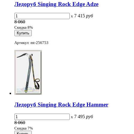
Ледоруб Singing Rock Edge Adze
7 415
руб
x
8 060
Скидка 8%
Артикул: mt-256753
Ледоруб Singing Rock Edge Hammer
7 495
руб
x
8 060
Скидка 7%