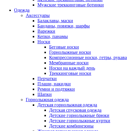
Мужские треккинговые ботинки
Одежда
Аксессуары
Балаклавы, маски
Банданы, повязки, шарфы
Варежки
Кепки, панамы
Носки
Беговые носки
Горнолыжные носки
Компрессионные носки, гетры, рукава
Мембранные носки
Носки на каждый день
Треккинговые носки
Перчатки
Плащи, накидки
Ремни и подтяжки
Шапки
Горнолыжная одежда
Детская горнолыжная одежда
Детская спусковая одежда
Детские горнолыжные брюки
Детские горнолыжные куртки
Детские комбинезоны