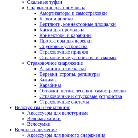
Скальные туфли
Снаряжение для промальпа
Амортизаторы и самостраховки
Блоки и ролики
Вертлюги, коннекторные площадки
Каски для промальпа
Коннекторы и карабины
Протекторы для веревки
Спусковые устройства
Страховочные привязи
Страховочные устройства и зажимы
Страховочное снаряжение
Альпинистские каски
Веревки, стропы, репшнуры
Зажимы
Карабины
Оттяжки, петли, лесенки, самостраховки
Страховочные и спусковые устройства
Страховочные системы
Велотуризм и байкпэкинг
Аксессуары для велотуризма
Велобагажники
Велосумки
Водное снаряжение
Аксессуары для водного снаряжения