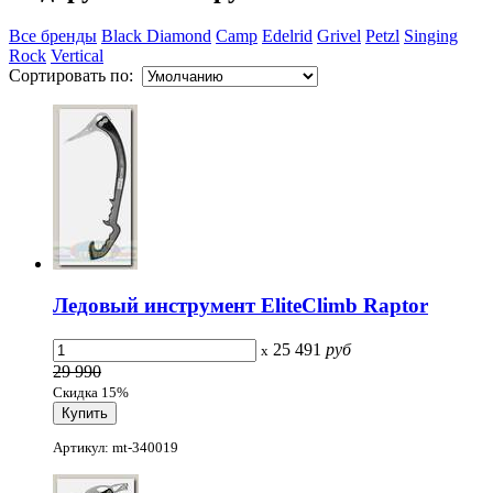
Все бренды
Black Diamond
Camp
Edelrid
Grivel
Petzl
Singing
Rock
Vertical
Сортировать по:
Ледовый инструмент EliteClimb Raptor
25 491
руб
x
29 990
Скидка 15%
Артикул: mt-340019