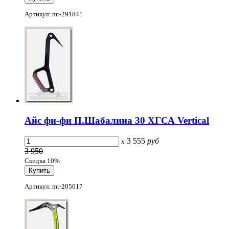
Артикул: mt-291841
Айс фи-фи П.Шабалина 30 ХГСА Vertical
3 555
руб
x
3 950
Скидка 10%
Артикул: mt-205617