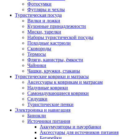
Фотосумки
Футляры и чехлы
Туристическая посуда
Вилки и ложки
Кухонные принадлежности
Миски, тарелки
Наборы туристической посуды
Походные кастрюли
Сковороды
Термосы
Фляги, канистры, ёмкости
Чайники
Чашки, кружки, стаканы
Туристические коврики и матрасы
Аксессуары к коврикам и матрасам
Надувные коврики
Самонадувающиеся коврики
Сидушки
Туристические пенки
Электроника и навигация
Бинокли
Источники питания
Аккумуляторы и пауэрбанки
Аксессуары для источников питания
Батарейки