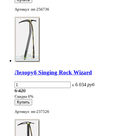
Артикул: mt-256736
Ледоруб Singing Rock Wizard
6 034
руб
x
6 420
Скидка 6%
Артикул: mt-237526