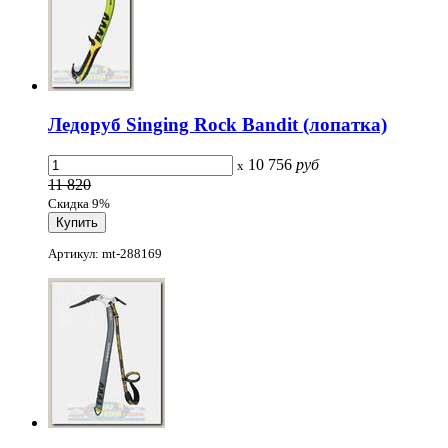
Ледоруб Singing Rock Bandit (лопатка)
10 756
руб
x
11 820
Скидка 9%
Артикул: mt-288169