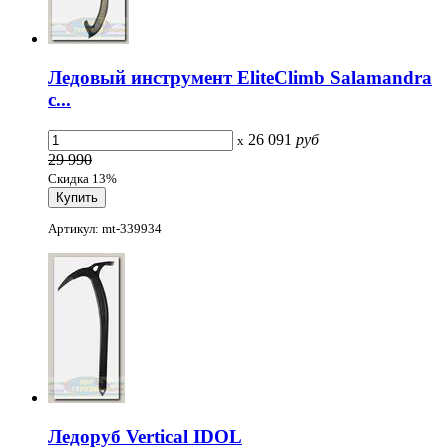
Ледовый инструмент EliteClimb Salamandra
с...
26 091
руб
x
29 990
Скидка 13%
Артикул: mt-339934
Ледоруб Vertical IDOL