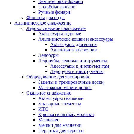
Кемпинговые фонари
Налобные фонари
Ручные фонари
Фильтры для воды
Альпинистское снаряжение
Ледово-снежное снаряжение
Аксессуары ледовые
Альпинистские кошки и аксессуары
Аксессуары для кошек
Альпинистские кошки
Ледобуры
Ледорубы, ледовые инструменты
Аксессуары к инструментам
Ледорубы и инструменты
Оборудование для тренировок
Зацепы и тренировочные доски
Массажные мячи и роллы
Скальное снаряжение
Аксессуары скальные
Закладные элементы
ИТО
Крючья скальные, молотки
Магнезия
Мешки для магнезии
Перчатки для веревки