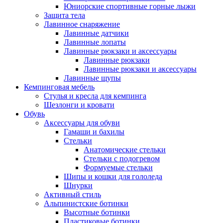
Юниорские спортивные горные лыжи
Защита тела
Лавинное снаряжение
Лавинные датчики
Лавинные лопаты
Лавинные рюкзаки и аксессуары
Лавинные рюкзаки
Лавинные рюкзаки и аксессуары
Лавинные щупы
Кемпинговая мебель
Стулья и кресла для кемпинга
Шезлонги и кровати
Обувь
Аксессуары для обуви
Гамаши и бахилы
Стельки
Анатомические стельки
Стельки с подогревом
Формуемые стельки
Шипы и кошки для гололеда
Шнурки
Активный стиль
Альпинистские ботинки
Высотные ботинки
Пластиковые ботинки