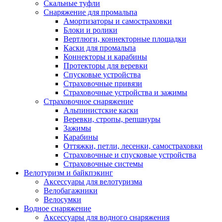
Скальные туфли
Снаряжение для промальпа
Амортизаторы и самостраховки
Блоки и ролики
Вертлюги, коннекторные площадки
Каски для промальпа
Коннекторы и карабины
Протекторы для веревки
Спусковые устройства
Страховочные привязи
Страховочные устройства и зажимы
Страховочное снаряжение
Альпинистские каски
Веревки, стропы, репшнуры
Зажимы
Карабины
Оттяжки, петли, лесенки, самостраховки
Страховочные и спусковые устройства
Страховочные системы
Велотуризм и байкпэкинг
Аксессуары для велотуризма
Велобагажники
Велосумки
Водное снаряжение
Аксессуары для водного снаряжения