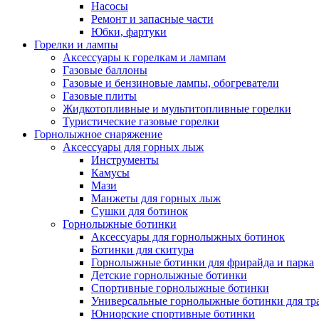
Насосы
Ремонт и запасные части
Юбки, фартуки
Горелки и лампы
Аксессуары к горелкам и лампам
Газовые баллоны
Газовые и бензиновые лампы, обогреватели
Газовые плиты
Жидкотопливные и мультитопливные горелки
Туристические газовые горелки
Горнолыжное снаряжение
Аксессуары для горных лыж
Инструменты
Камусы
Мази
Манжеты для горных лыж
Сушки для ботинок
Горнолыжные ботинки
Аксессуары для горнолыжных ботинок
Ботинки для скитура
Горнолыжные ботинки для фрирайда и парка
Детские горнолыжные ботинки
Спортивные горнолыжные ботинки
Универсальные горнолыжные ботинки для тр
Юниорские спортивные ботинки